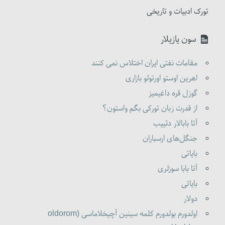
تورک ادبیات و تاریخی
سون یازیلار
مقامات نفتی ایران اختلاس نمی کنند
اهرین اوستو اورتولو بازاری
گوزل قره داغیمیز
از قدرت زبان تورکی بگم واستون؟
آتا بابالار دئییب
جنگل‌های ارسباران
بایاتی
آتا بابا سوزلری
بایاتی
دولار
اولدورم بولدورم کلمه سینین آچیخلاماسی (oldorom