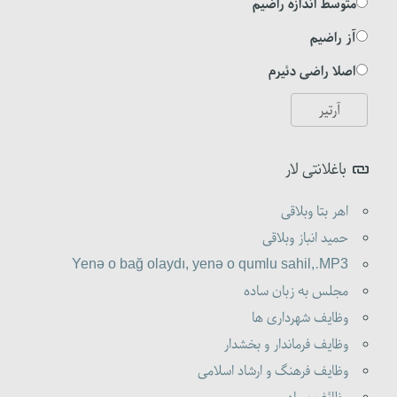
متوسط اندازه راضیم
آز راضیم
اصلا راضی دئیرم
باغلانتی لار
اهر بتا وبلاقی
حمید انباز وبلاقی
Yenə o bağ olaydı, yenə o qumlu sahil,.MP3
مجلس به زبان ساده
وظایف شهرداری ها
وظایف فرماندار و بخشدار
وظایف فرهنگ و ارشاد اسلامی