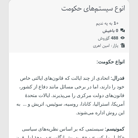
انوع سیستم‌های حکومت
+
1
به یه ندیم
0
باخیش
488
گؤروش
یازار:‌
امین اهری
انواع حکومت:
فدرال:
اتحادی از چند ایالت که قانون‌های ایالتی خاص
خود را دارند، اما در برخی مسائل مانند دفاع از کشور،
قانون‌های دولت مرکزی را می‌پذیرند. ایالات متحدۀ
آمریکا، استرالیا، کانادا، روسیه، سوئیس، اتریش و ... به
این روش اداره می‌شوند.
کمونیسم:
سیستمی که بر اساس نظریه‌های سیاسی
«کارل مارکس» و «فریدریش اِنگِلس» در دهۀ اول قرن