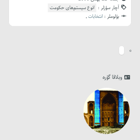
آچار سؤزلر :
انوع سیستم‌های حکومت
بؤلوملر :
انتخابات
,
وبلاقا گؤره