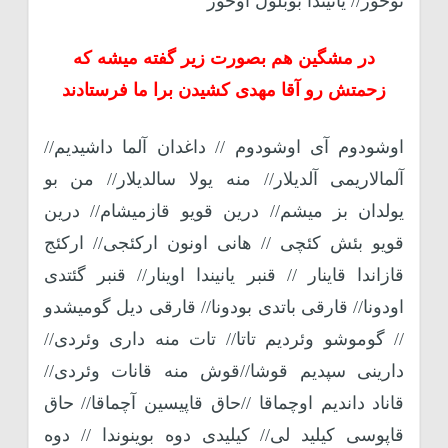
توخور// یانیندا بوبلول اوخور
در مشگین هم بصورت زیر گفته میشه که
زحمتش رو آقا مهدی کشیدن برا ما فرستادند
اوشودوم آی اوشودوم // داغدان آلما داشیدیم//
آلمالاریمی آلدیلار// منه یولا سالدیلار// من بو
یولدان بز میشم// درین قویو قازمیشام// درین
قویو بئش کئچی // هانی اونون ارکئجی// ارکئج
قازاندا قاینار // قنبر یانیندا اوینار// قنبر گئتدی
اودونا// قارقی باتدی بودونا// قارقی دیل گومیشدو
// گوموشو وئردیم تاتا// تات منه داری وئردی//
دارینی سپدیم قوشا//قوش منه قانات وئردی//
قاناد داندیم اوچماقا //حاق قاپیسین آچماقا// حاق
قاپوسی کیلید لی// کیلیدی دوه بوینوندا // دوه