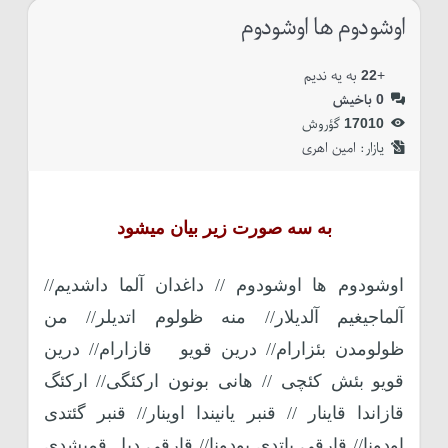
اوشودوم ها اوشودوم
+
22
به یه ندیم
0
باخیش
17010
گؤروش
یازار:‌
امین اهری
به سه صورت زیر بیان میشود
اوشودوم ها اوشودوم // داغدان آلما داشدیم//
آلماجیغیم آلدیلار// منه ظولوم اتدیلر// من
ظولومدن بئزارام// درین قویو قازارام// درین
قویو بئش کئچی // هانی بونون ارکئگی// ارکئگ
قازاندا قاینار // قنبر یانیندا اوینار// قنبر گئتدی
اودونا// قارقی باتدی بودونا// قارقی دیل قمیشدی