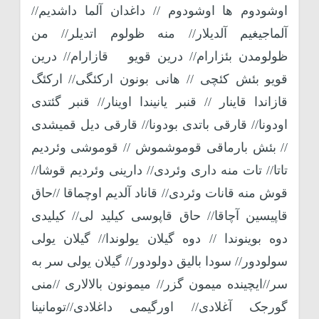
اوشودوم ها اوشودوم // داغدان آلما داشدیم//
آلماجیغیم آلدیلار// منه ظولوم اتدیلر// من
ظولومدن بئزارام// درین قویو قازارام// درین
قویو بئش کئچی // هانی بونون ارکئگی// ارکئگ
قازاندا قاینار // قنبر یانیندا اوینار// قنبر گئتدی
اودونا// قارقی باتدی بودونا// قارقی دیل قمیشدی
// بئش بارماقی قوموشموش // قوموشی وئردیم
تاتا// تات منه داری وئردی// دارینی وئردیم قوشا//
قوش منه قانات وئردی// قاناد آلدیم اوچماقا //حاق
قاپیسین آچاقا// حاق قاپوسی کیلید لی// کیلیدی
دوه بوینوندا // دوه گیلان یولوندا// گیلان یولی
سولودور// سودا بالیق دولودور// گیلان یولی سر به
سر//ایچینده میمون گزر// میمونون بالالاری //منی
گورجک آغلادی// اورگیمی داغلادی//تومانینا