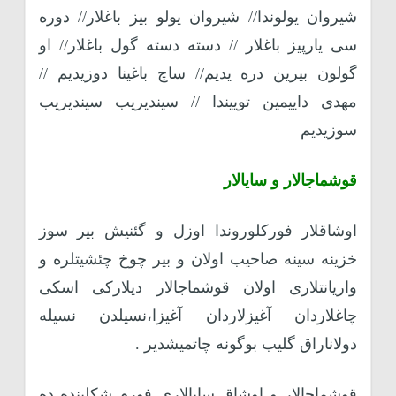
شیروان یولوندا// شیروان یولو بیز باغلار// دوره
سی یارپیز باغلار // دسته دسته گول باغلار// او
گولون بیرین دره یدیم// ساچ باغینا دوزیدیم //
مهدی داییمین توییندا // سیندیریب سیندیریب
سوزیدیم
قوشماجالار و سایالار
اوشاقلار فورکلوروندا اوزل و گئنیش بیر سوز
خزینه سینه صاحیب اولان و بیر چوخ چئشیتلره و
واریانتلاری اولان قوشماجالار دیلارکی اسکی
چاغلاردان آغیزلاردان آغیزا،نسیلدن نسیله
دولاناراق گلیب بوگونه چاتمیشدیر .
قوشماجالار و اوشاق سایالاری فورم شکلینده ده