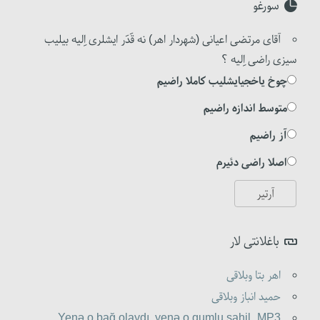
سورغو
آقای مرتضی اعیانی (شهردار اهر) نه قَدَر ایشلری اِلیه بیلیب
سیزی راضی اِلیه ؟
چوخ یاخجیایشلیب کاملا راضیم
متوسط اندازه راضیم
آز راضیم
اصلا راضی دئیرم
باغلانتی لار
اهر بتا وبلاقی
حمید انباز وبلاقی
Yenə o bağ olaydı, yenə o qumlu sahil,.MP3