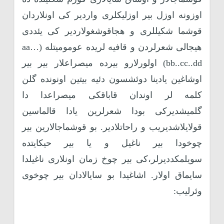
اوزونه اوزل بیر اوزلیکلری واردیر کی اونلاردان
قوشما شکیللری و هجاقوشغولاردیر کی یئددی
هیجالی شعرلردن و قافیه لریده عومومیتله (aa…
bb..cc..dd) اولورلارو بیرده میصراعلار بیر بیر
اوشاغین یادینا دوئشسون دئیه بیتین اونونده گلن
کلمه لر اوندان قاباقکی میصراعدا دا
گلمیشدیرکی بودا شعرلرین یادا قالماسین
قولایلاشدیریب و راحاتلادیر. بو قوشماجالارین بیر
چوخودا بیر ناغیل و یا بیر حیکایتده
سویلمکددیرلر،کی بیر چوخ زمان اونلاری ناغیلدا
سایماق اولار. اشاغیدا بو سایالادان بیر چوخوی
وئرلیب: