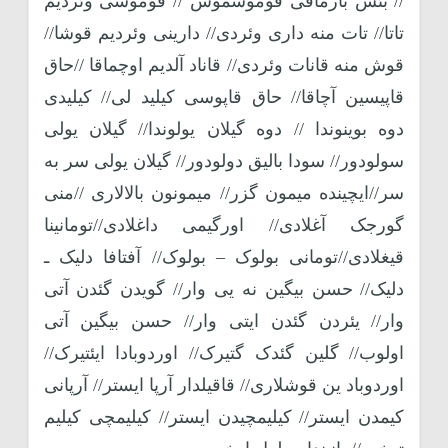
// بئش بارماقی قوموشموش // قوموشی وئردیم
تاتا// تات منه داری وئردی// دارینی وئردیم قوشا//
قوش منه قانات وئردی// قاناد آلدیم اوچماقا //حاق
قاپیسین آچاقا// حاق قاپوسی کیلید لی// کیلیدی
دوه بوینوندا // دوه گیلان یولوندا// گیلان یولی
سولودور// سودا بالیق دولودور// گیلان یولی سر به
سر//ایچینده میمون گزر// میمونون بالالاری //منی
گورجک آغلادی// اورگیمی داغلادی//تومانینا
قیغلادی//تومانی بولوک – بولوک// آفتافا دلیک ـ
دلیک// حسن بیگین نه یی وار// گویدن گئدن آتی
وار// یئردن گئدن ایتی وار// حسن بیگین آتی
اولوب// گلین گئدک گتیرک// اوردوبادا ایئتیرک//
اوردوباد ین قوشلاری// قاقیلدار آرپا ایستر// آرپانی
کیمدن ایستر// کیلیمچیدن ایستر// کیلیمچی کیلیم