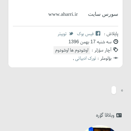
سورس سایت www.aharri.ir
پایلاش :
فیس بوک
توییتر
سه شنبه 17 بهمن 1396
آچار سؤزلر :
اوشودوم ها اوشودوم
بؤلوملر :
تورک ادبیاتی
,
وبلاقا گؤره