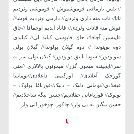
// بئش بارماقی قوموشموش // قوموشی وئردیم
تاتا// تات منه داری وئردی// دارینی وئردیم قوشا//
قوش منه قانات وئردی// قاناد آلدیم اوچماقا //حاق
قاپیسین آچاقا// حاق قاپوسی کیلید لی// کیلیدی
دوه بوینوندا // دوه گیلان یولوندا// گیلان یولی
سولودور// سودا بالیق دولودور// گیلان یولی سر به
سر//ایچینده میمون گزر// میمونون بالالاری //منی
گورجک آغلادی// اورگیمی داغلادی//تومانینا
قیغلادی//تومانی دلیک – دلیک//قورباغا بولوک –
بولوک// قورباغانی حقلادیم//حسن بیگه ساخلادیم//
حسن بیگین نه یی وار// چاکورـ چوخور اتی وار
یا