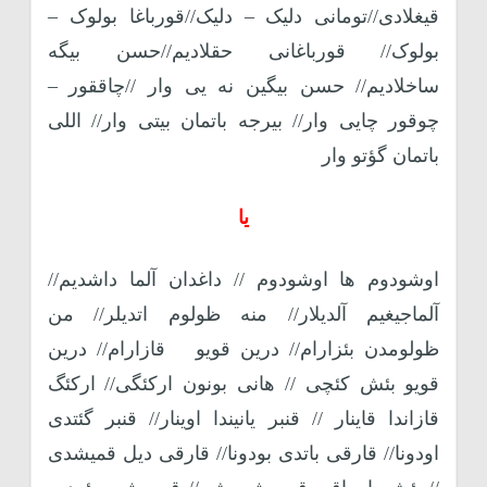
قیغلادی//تومانی دلیک – دلیک//قورباغا بولوک –
بولوک// قورباغانی حقلادیم//حسن بیگه
ساخلادیم// حسن بیگین نه یی وار //چاققور –
چوقور چایی وار// بیرجه باتمان بیتی وار// اللی
باتمان گؤتو وار
یا
اوشودوم ها اوشودوم // داغدان آلما داشدیم//
آلماجیغیم آلدیلار// منه ظولوم اتدیلر// من
ظولومدن بئزارام// درین قویو قازارام// درین
قویو بئش کئچی // هانی بونون ارکئگی// ارکئگ
قازاندا قاینار // قنبر یانیندا اوینار// قنبر گئتدی
اودونا// قارقی باتدی بودونا// قارقی دیل قمیشدی