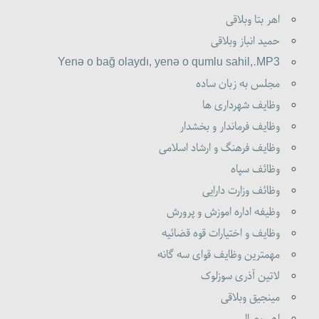
اهر بتا وبلاقی
حمید انباز وبلاقی
Yenə o bağ olaydı, yenə o qumlu sahil,.MP3
مجلس به زبان ساده
وظایف شهرداری ها
وظایف فرماندار و بخشدار
وظایف فرهنگ و ارشاد اسلامی
وظائف سپاه
وظائف وزارت دارایی
وظیفه اداره اموزش و پرورش
وظایف و اختیارات قوه قضائیه
مهمترین وظایف قوای سه گانه
لاتین آذری سوزلوک
مینجیق وبلاقی
اهر وصال