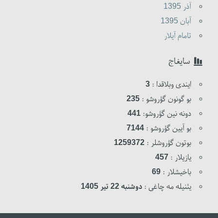
آذر 1395
آبان 1395
تامام آیلار
سایغاج
ایندی وبلاقدا :
3
بو گونون گؤروشو :
235
دونه نین گؤروشو:
441
بو آیین گؤروشو :
7144
بوتون گؤروشلر :
1259372
یازیلار :
457
باخیشلار :
69
یئنیله مه چاغی :
دوشنبه 22 تیر 1405