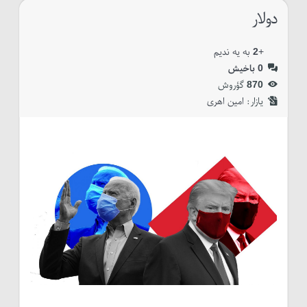
دولار
+
2
به یه ندیم
0
باخیش
870
گؤروش
یازار:‌
امین اهری