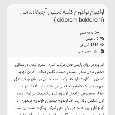
اولدورم بولدورم کلمه سینین آچیخلاماسی
(oldorom boldorom )
+
5
به یه ندیم
0
باخیش
1515
گؤروش
یازار:‌
امین اهری
امروزه در زبان پارسی فعل مرکب الدرم بلدرم کردن در معانی
فحش دادن سخن زشت و درشت گفتن فحاشی کردن تهدید
کردن و .. کاربرد دارد که ترکیب نخست ان در زبان تورکی فعل
هم جنس یک کلمه چند فعلی می باشد و این افعال در این
جمله بخصوص از افعال اولدورمک و بیلدیرمک در زمان اینده
اول شخص بکار رفته اند اولدورم بیلدیررم -اولدورم بولدورم به
گونهکلی این جمله در زبان ادبی تورکی اینگونه است من سنی
اولدوررم و سنه حددیمی (گوجومو) بیلدیررم ، در زبان شفاهی