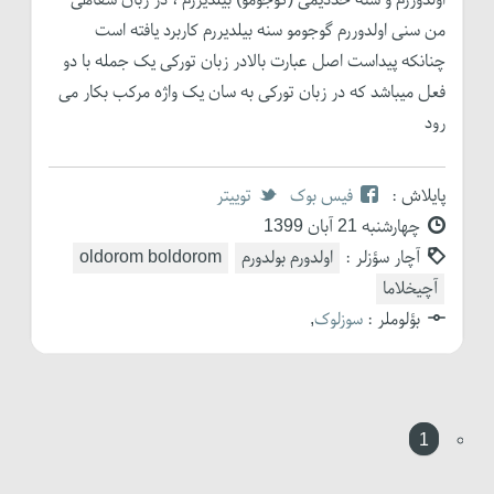
من سنی اولدوررم گوجومو سنه بیلدیررم کاربرد یافته است
چنانکه پیداست اصل عبارت بالادر زبان تورکی یک جمله با دو
فعل میباشد که در زبان تورکی به سان یک واژه مرکب بکار می
رود
پایلاش :
فیس بوک
توییتر
چهارشنبه 21 آبان 1399
آچار سؤزلر :
اولدورم بولدورم
oldorom boldorom
آچیخلاما
بؤلوملر :
سوزلوک
,
1