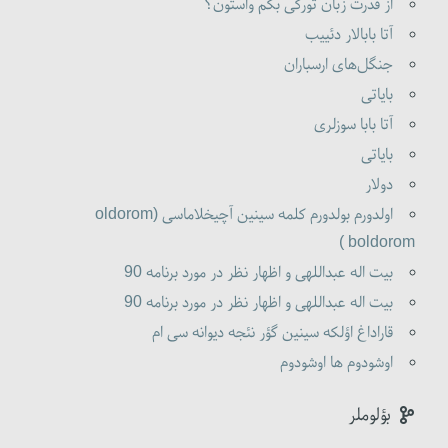
از قدرت زبان تورکی بگم واستون؟
آتا بابالار دئییب
جنگل‌های ارسباران
بایاتی
آتا بابا سوزلری
بایاتی
دولار
اولدورم بولدورم کلمه سینین آچیخلاماسی (oldorom
boldorom )
بیت اله عبداللهی و اظهار نظر در مورد برنامه 90
بیت اله عبداللهی و اظهار نظر در مورد برنامه 90
قاراداغ اؤلکه سینین گؤر نئجه دیوانه سی ام
اوشودوم ها اوشودوم
بؤلوملر