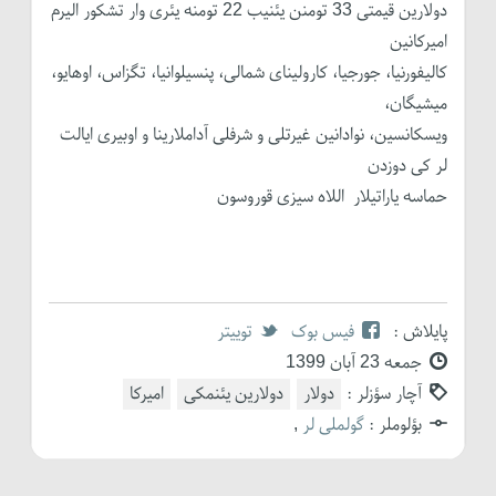
دولارین قیمتی 33 تومنن یئنیب 22 تومنه یئری وار تشکور الیرم
امیرکانین
کالیفورنیا، جورجیا، کارولینای شمالی، پنسیلوانیا، تگزاس، اوهایو،
میشیگان،
ویسکانسین، نوادانین غیرتلی و شرفلی آداملارینا و اوبیری ایالت
لر کی دوزدن
حماسه یاراتیلار اللاه سیزی قوروسون
پایلاش :
فیس بوک
توییتر
جمعه 23 آبان 1399
آچار سؤزلر :
دولار
دولارین یئنمکی
امیرکا
بؤلوملر :
گولملی لر
,