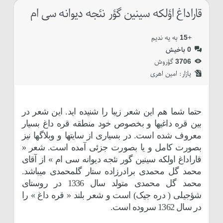
قاراداغ اؤلکه سینین گؤر نئجه دیوانه سی ام
+
15
به یه ندیم
0
باخیش
3706
گؤروش
یازار:‌
امین اهری
حتما شما هم این شعر زیبا را شنیده اید. این شعر در
بین قره داغیها و بخصوص خود منطقه قره داغ بسیار
معروف شده است. در بسیاری از سایتها و وبلاگها نیز
بصورت کامل و یا بصورت جزئی آمده است. شعر «
قاراداغ اولکه سینین گور نئجه دیوانه سی ام » از آقای
محمد گل محمدی برادرزاده ستار گلمحمدی میباشد.
محمد گل محمدی متولد سال 1336 در روستای
شؤجیلی ( دره جیک) است و شعر بلند « قره داغ » را
در سال 1362 سروده است.