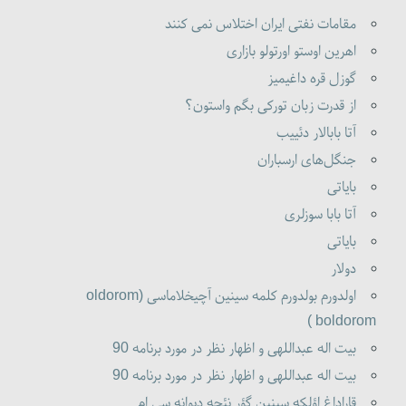
مقامات نفتی ایران اختلاس نمی کنند
اهرین اوستو اورتولو بازاری
گوزل قره داغیمیز
از قدرت زبان تورکی بگم واستون؟
آتا بابالار دئییب
جنگل‌های ارسباران
بایاتی
آتا بابا سوزلری
بایاتی
دولار
اولدورم بولدورم کلمه سینین آچیخلاماسی (oldorom
boldorom )
بیت اله عبداللهی و اظهار نظر در مورد برنامه 90
بیت اله عبداللهی و اظهار نظر در مورد برنامه 90
قاراداغ اؤلکه سینین گؤر نئجه دیوانه سی ام