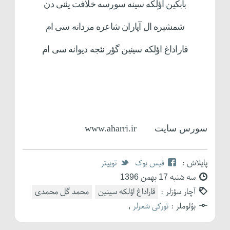
بابکین اؤلکه سینه سورسه خلافت یئنی دن
شمشیره ال آپاران شاعره مردانه سی ام
قاراداغ اؤلکه سینین گؤر نئجه دیوانه سی ام
سورس سایت www.aharri.ir
پایلاش :
فیس بوک
توییتر
سه شنبه 17 بهمن 1396
آچار سؤزلر :
قاراداغ اؤلکه سینین
محمد گل محمدی
بؤلوملر :
تورکی شعرلر
,