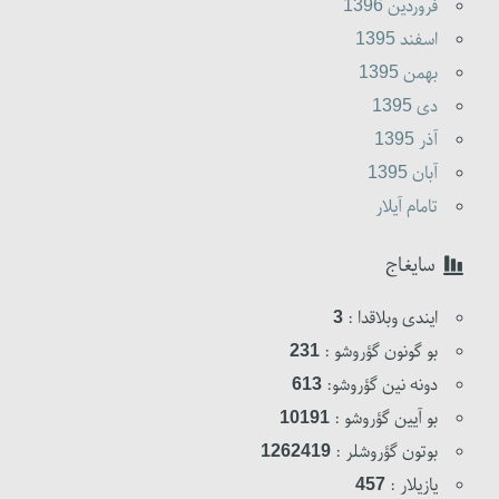
فروردين 1396
اسفند 1395
بهمن 1395
دى 1395
آذر 1395
آبان 1395
تامام آیلار
سایغاج
ایندی وبلاقدا :
3
بو گونون گؤروشو :
231
دونه نین گؤروشو:
613
بو آیین گؤروشو :
10191
بوتون گؤروشلر :
1262419
یازیلار :
457