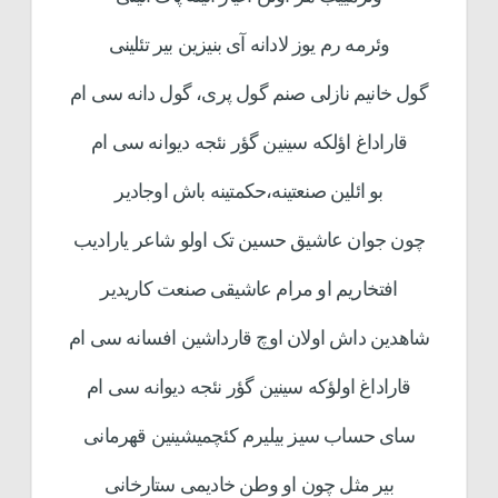
وئرمه رم یوز لادانه آی بنیزین بیر تئلینی
گول خانیم نازلی صنم گول پری، گول دانه سی ام
قاراداغ اؤلکه سینین گؤر نئجه دیوانه سی ام
بو ائلین صنعتینه،‌حکمتینه باش اوجادیر
چون جوان عاشیق حسین تک اولو شاعر یارادیب
افتخاریم او مرام عاشیقی صنعت کاریدیر
شاهدین داش اولان اوچ قارداشین افسانه سی ام
قاراداغ اولؤکه سینین گؤر نئجه دیوانه سی ام
سای حساب سیز بیلیرم کئچمیشینین قهرمانی
بیر مثل چون او وطن خادیمی ستارخانی