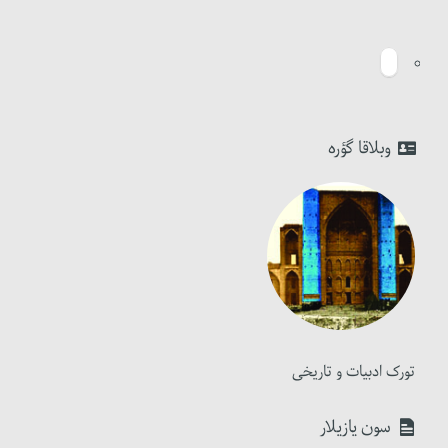
وبلاقا گؤره
تورک ادبیات و تاریخی
سون یازیلار