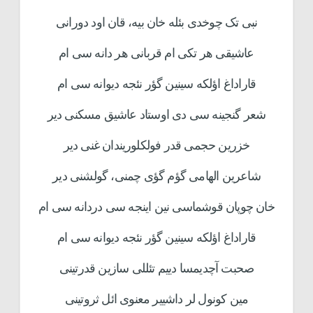
نبی تک چوخدی بئله خان بیه، قان اود دورانی
عاشیقی هر تکی ام قربانی هر دانه سی ام
قاراداغ اؤلکه سینین گؤر نئجه دیوانه سی ام
شعر گنجینه سی دی اوستاد عاشیق مسکنی دیر
خزرین حجمی قدر فولکلوریندان غنی دیر
شاعرین الهامی گؤم گؤی چمنی، گولشنی دیر
خان چوپان قوشماسی نین اینجه سی دردانه سی ام
قاراداغ اؤلکه سینین گؤر نئجه دیوانه سی ام
صحبت آچدیمسا دییم تئللی سازین قدرتینی
مین کونول لر داشییر معنوی ائل ثروتینی