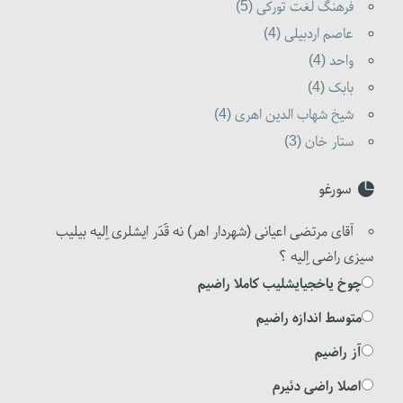
فرهنگ لغت تورکی (5)
عاصم اردبیلی (4)
واحد (4)
بابک (4)
شیخ شهاب الدین اهری (4)
ستار خان (3)
سورغو
آقای مرتضی اعیانی (شهردار اهر) نه قَدَر ایشلری اِلیه بیلیب
سیزی راضی اِلیه ؟
چوخ یاخجیایشلیب کاملا راضیم
متوسط اندازه راضیم
آز راضیم
اصلا راضی دئیرم