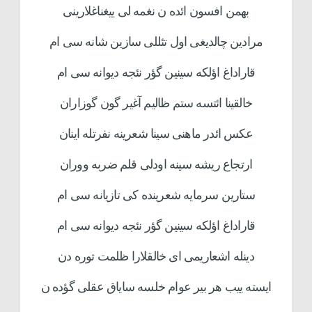
بهمن افسون ائده ن نغمه لی ییغناغلارینی
مرادین چالدیغی اول تئللی سازین شانه سی ام
قاراداغ اؤلکه سینین گؤر نئجه دیوانه سی ام
خالقینا ائتسه ستم ظالیم آغیر گون گوزاران
عکس ائدر ماهنی سینا شعرینه نفرتله اینان
ارتجاع ریشه سینه اودلی قلم ضربه ووران
ستارین سرمایه شعرینده کی تازیانه سی ام
قاراداغ اؤلکه سینین گؤر نئجه دیوانه سی ام
دینله اشعاریمی ای خالقلارا ظلمت توره دن
ایسته ییب هر بیر عوام خلسه سایاق عقلی گؤده ن