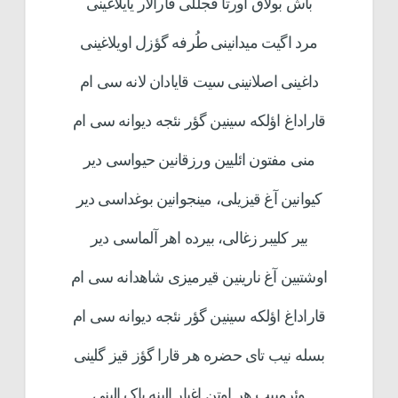
باش بولاق اورتا قجللی قارالار یایلاغینی
مرد اگیت میدانینی طُرفه گؤزل اویلاغینی
داغینی اصلانینی سیت قایادان لانه سی ام
قاراداغ اؤلکه سینین گؤر نئجه دیوانه سی ام
منی مفتون ائلیین ورزقانین حیواسی دیر
کیوانین آغ قیزیلی، مینجوانین بوغداسی دیر
بیر کلیبر زغالی، بیرده اهر آلماسی دیر
اوشتبین آغ نارینین قیرمیزی شاهدانه سی ام
قاراداغ اؤلکه سینین گؤر نئجه دیوانه سی ام
بسله نیب تای حضره هر قارا گؤز قیز گلینی
وئرمییب هر اوتن اغیار الینه پاک الینی