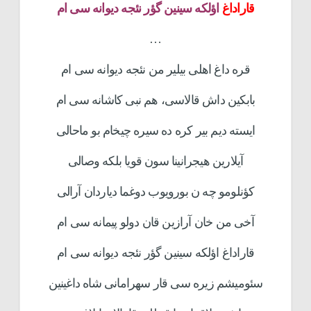
قاراداغ
اؤلکه سینین گؤر نئجه دیوانه سی ام
…
قره داغ اهلی بیلیر من نئجه دیوانه سی ام
بابکین داش قالاسی، هم نبی کاشانه سی ام
ایسته دیم بیر کره ده سیره چیخام بو ماحالی
آیلارین هیجرانینا سون قویا بلکه وصالی
کؤنلومو چه ن بورویوب دوغما دیاردان آرالی
آخی من خان آرازین قان دولو پیمانه سی ام
قاراداغ اؤلکه سینین گؤر نئجه دیوانه سی ام
سئومیشم زیره سی قار سهرامانی شاه داغینین