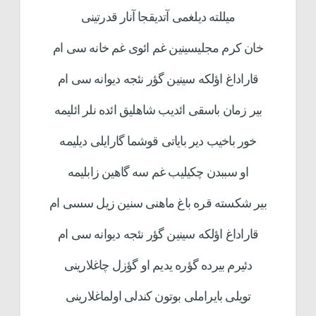
میللته دیلغمی آتدیقجا آنار قدرتینی
خان کرم مجلیسینین غم ائوی غم خانه سی ام
قاراداغ اؤلکه سینین گؤر نئجه دیوانه سی ام
بیر زمان باسقی ائدیب شاهلیق ائده نلر ائلیمه
خور باخیب دیر بایاتی قوشما گارایلی دیلیمه
او سببدن چکیلیب غم سه گاهین زابلیمه
بیر شکسته قره باغ ماهنی سنین زیل سسی ام
قاراداغ اؤلکه سینین گؤر نئجه دیوانه سی ام
دئیرم بیرده گؤره یدیم او گؤزل چاغلارینی
تویلی بایراملی بوتون کندلی اولماغلارینی