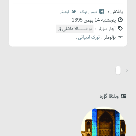
پایلاش :
فیس بوک
توییتر
پنجشنبه 14 بهمن 1395
آچار سؤزلر :
بو قـــــالا داشلی ق
بؤلوملر :
تورک ادبیاتی
,
وبلاقا گؤره