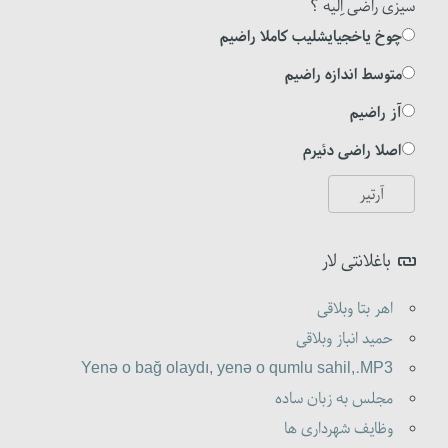
سیزی راضی اِلیه ؟
چوخ یاخجیایشلیب کاملا راضیم
متوسط اندازه راضیم
آز راضیم
اصلا راضی دئیرم
باغلانتی لار
اهر بتا وبلاقی
حمید انباز وبلاقی
Yenə o bağ olaydı, yenə o qumlu sahil,.MP3
مجلس به زبان ساده
وظایف شهرداری ها