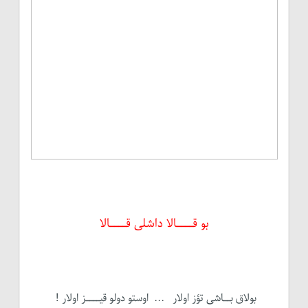
بو قــــالا داشلی قــــالا
بولاق بــاشی تؤز اولار ... اوستو دولو قیــــز اولار !