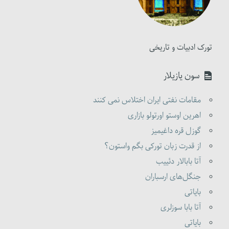
تورک ادبیات و تاریخی
سون یازیلار
مقامات نفتی ایران اختلاس نمی کنند
اهرین اوستو اورتولو بازاری
گوزل قره داغیمیز
از قدرت زبان تورکی بگم واستون؟
آتا بابالار دئییب
جنگل‌های ارسباران
بایاتی
آتا بابا سوزلری
بایاتی