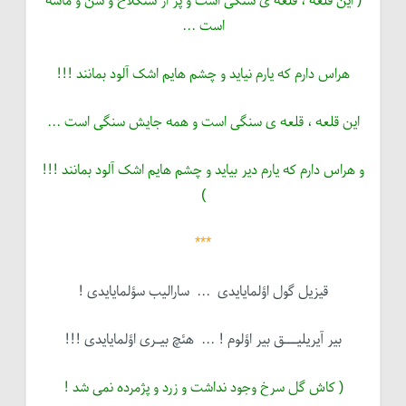
( این قلعه ، قلعه ی سنگی است و پر از سنگلاخ و شن و ماسه
است ...
هراس دارم که یارم نیاید و چشم هایم اشک آلود بمانند !!!
این قلعه ، قلعه ی سنگی است و همه جایش سنگی است ...
و هراس دارم که یارم دیر بیاید و چشم هایم اشک آلود بمانند !!!
)
***
قیزیل گول اؤلمایایدی ... سارالیب سؤلمایایدی !
بیر آیریلیـــق بیر اؤلوم ! ... هئچ بیـری اؤلمایایدی !!!
( کاش گل سرخ وجود نداشت و زرد و پژمرده نمی شد !