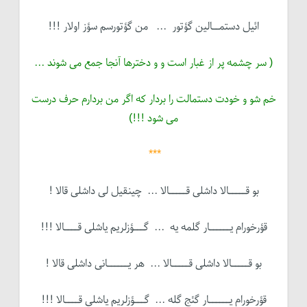
ائیل دستمــالین گؤتور ... من گؤتورسم سؤز اولار !!!
( سر چشمه پر از غبار است و و دخترها آنجا جمع می شوند ...
خم شو و خودت دستمالت را بردار که اگر من بردارم حرف درست
می شود !!!)
***
بو قـــــالا داشلی قـــــالا ... چینقیل لی داشلی قالا !
قؤرخورام یــــــار گلمه یه ... گـــؤزلریم یاشلی قــــالا !!!
بو قـــــالا داشلی قـــــالا ... هر یــــــانی داشلی قالا !
قؤرخورام یــــــار گئج گله ... گـــؤزلریم یاشلی قــــالا !!!