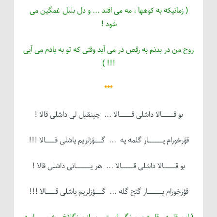
( زمانیکه به کوهها ، مه می افتد ... و دل بلبل غمگین می
شود !
روح من در بدنم به رقص در می آید وقتی که تو به یادم می آیی
!!! )
***
بو قـــــالا داشلی قـــــالا ... چینقیل لی داشلی قالا !
قؤرخورام یــــــار گلمه یه ... گـــؤزلریم یاشلی قــــالا !!!
بو قـــــالا داشلی قـــــالا ... هر یــــــانی داشلی قالا !
قؤرخورام یــــــار گئج گله ... گـــؤزلریم یاشلی قــــالا !!!