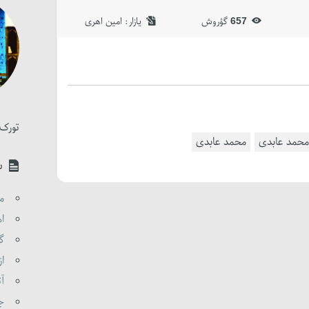
657
گؤروش
یازار:‌
امین اهری
تورک 
 محمد عابدی
محمد عابدی
س
مق
اه
گو
از
آت
جن