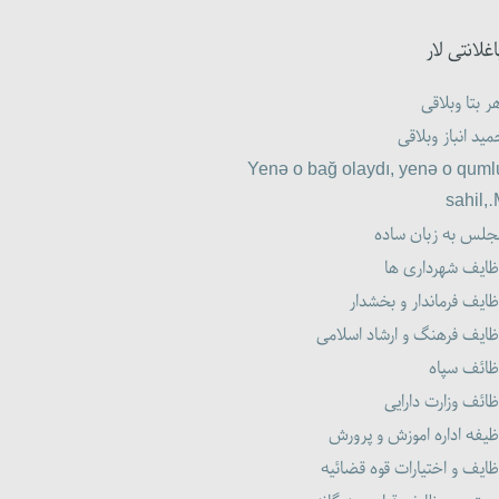
اغلانتی لار
ر بتا وبلاقی
ید انباز وبلاقی
Yenə o bağ olaydı, yenə o quml
sahil,
جلس به زبان ساده
ظایف شهرداری ها
ایف فرماندار و بخشدار
ظایف فرهنگ و ارشاد اسلامی
ظائف سپاه
ائف وزارت دارایی
یفه اداره اموزش و پرورش
ایف و اختیارات قوه قضائیه