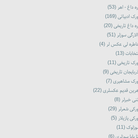
ه داغ - اهر (53)
رک ادبیاتی (169)
ه داغ تاریخی (20)
لارگی سوزلر (51)
طره لی عکس لر (4)
تخابات (13)
رک تاریخی (11)
ربایجان تاریخی (9)
رک مشاهیری (7)
رین قدیم عکسلری (22)
نی خبرلر (8)
رکی شعرلر (29)
رکی یازیلار (5)
زلوک (11)
ا بابا سوزلری (6)