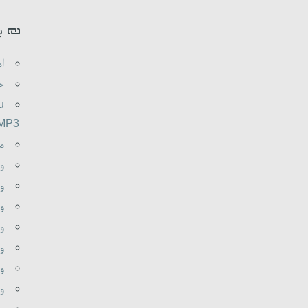
ب
اه
حم
u
.MP3
م
و
وظ
و
و
وظ
وظ
وظ