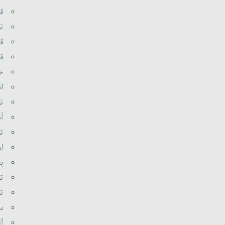
قر
تو
قر
قا
خا
ان
تو
آذ
تو
اه
یئ
تو
تو
سو
آت