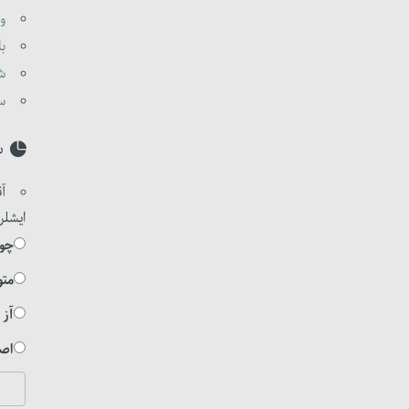
وا
با
شی
ست
س
آق
ایشلر
چوخ
متو
آز 
اصل