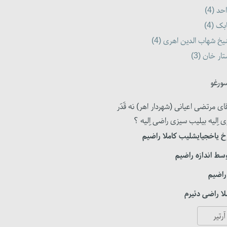
حد (4)
بک (4)
خ شهاب الدین اهری (4)
ار خان (3)
ورغو
ای مرتضی اعیانی (شهردار اهر) نه قَدَر
ی اِلیه بیلیب سیزی راضی اِلیه ؟
 یاخجیایشلیب کاملا راضیم
سط اندازه راضیم
راضیم
ا راضی دئیرم