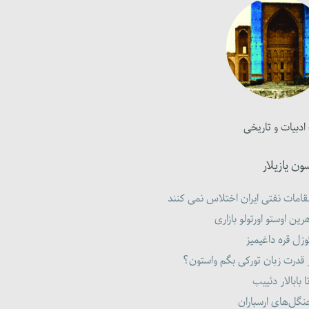
ادبیات و تاریخی
ون یازیلار
امات نفتی ایران اختلاس نمی کنند
رین اوستو اورتولو بازاری
زل قره داغیمیز
 قدرت زبان تورکی بگم واستون؟
ا بابالار دئییب
گل‌های ارسباران