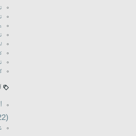
تو
تو
عا
تو
اه
کی
تو
گو
آ
ا
(22)
ع