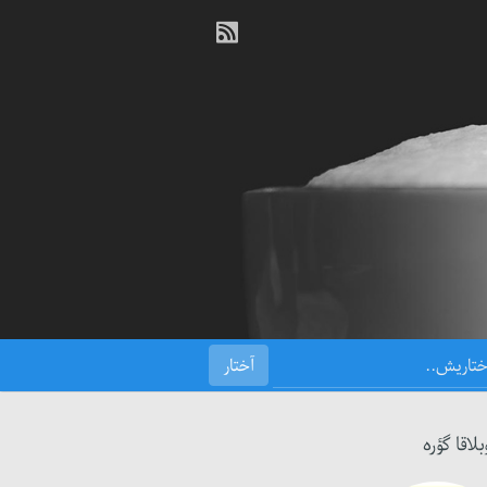
بلاقا گؤره