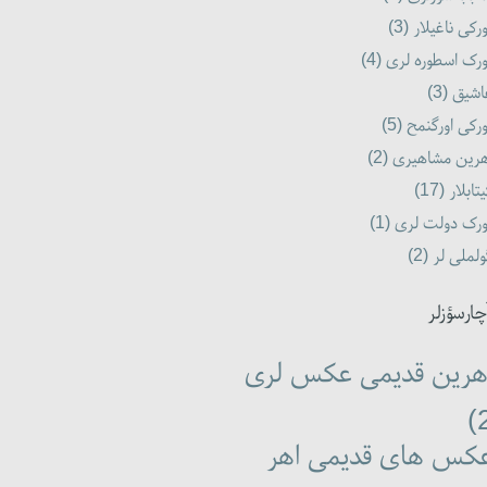
رکی ناغیلار (3)
رک اسطوره لری (4)
شیق (3)
رکی اورگنمح (5)
رین مشاهیری (2)
تابلار (17)
رک دولت لری (1)
لملی لر (2)
چارسؤزلر
هرین قدیمی عکس لری
کس های قدیمی اهر