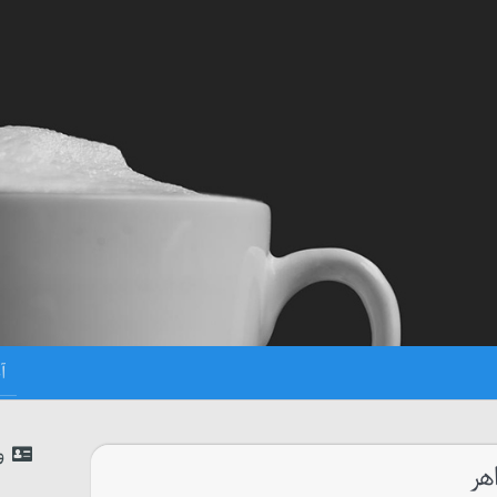
و
اهر