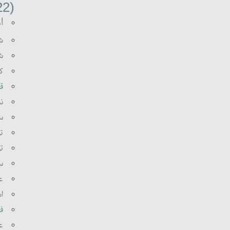
(22)
اه
شه
شع
کی
قر
نب
سو
تو
تو
سی
عل
اس
فر
عا