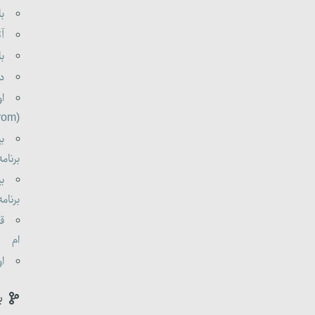
با
آت
با
دو
او
(oldorom boldorom )
بی
برنامه 0
بی
برنامه 0
قا
ام
او
ب