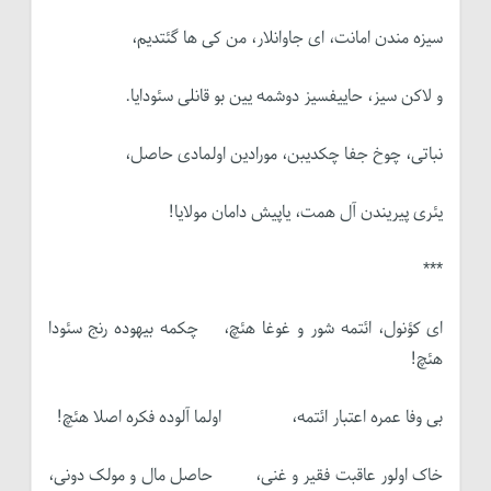
سیزه مندن امانت، ای جاوانلار، من کی ها گئتدیم،
و لاکن سیز، حاییفسیز دوشمه یین بو قانلی سئودایا.
نباتی، چوخ جفا چکدیبن، مورادین اولمادی حاصل،
یئری پیریندن آل همت، یاپیش دامان مولایا!
***
ای کؤنول، ائتمه شور و غوغا هئچ، چکمه بیهوده رنج سئودا
هئچ!
بی وفا عمره اعتبار ائتمه، اولما آلوده فکره اصلا هئچ!
خاک اولور عاقبت فقیر و غنی، حاصل مال و مولک دونی،