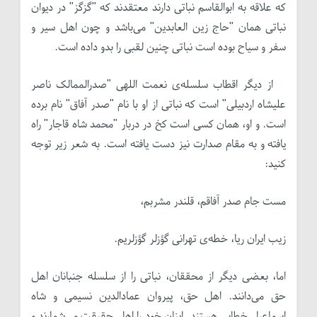
که علاقه به ابوالقاسم نباتی دارند معتقدند که "گزگز" در دیوان
نباتی همان "حاج زین العابدین" می‌باشد و چون اهل سیر و
سفر و سیاح بوده است نباتی چنین لقبی را بدو داده است.
از دیگر اقطاب سلسله‌ی نعمت اللهی "صدرالممالک ناصر
علیشاه اردبیلی" است که نباتی از او با نام "صدر آفاق" نام برده
است. و او، همان کسی است کخ در دربار "محمد شاه قاجار" راه
یافته و به مقام صدارت نیز دست یافته است. به شعر زیر توجه
کنید:
مست جام صدر آفاقم، قلندر مشربم،
زیب ایران ریا، خطه‌ی تهرانی گؤزلر گؤزلریم.
اما، بعضی دیگر از محققان، نباتی را از سلسله جنبانان اهل
حق می‌دانند. اهل حق، پیروان عمادالدین نسیمی و شاه
اسماعیل خطایی هستند. اینان خود را اهل حقیقت می‌شمارند و