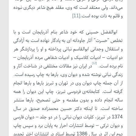
می‌داند. ولی معتقد است که وی، مقلد هیچ شاعر دیگری نبوده
و قائم به ذات بوده است.
[11]
ابوالفضل حسینی که خود شاعر بنام آذربایجان است و با
تخلص "حسرت" آثار جاودانه ای به یادگار نهاده است به آزادگی
و استقلال وجدانی ابوالقاسم نباتی پرداخته و او را پردازشگر هر
دو ادبیات – ادبیات کلاسیک و ادبیات شفاهی مرده آذربایجان –
[12]
نام برده است.
در ایران نیز مقالات مختلفی در شناخت آثار و
زندگی نباتی نوشته شده و دیوان وی، بارها به چاپ رسیده است.
از آن جمله چاپ دیوان وی در تهران و تبریز بارها و بارها انجام
گرفته است. کتابخانه‌ی فردوسی تبریز، چاپ این دیوان را همه
ساله انجام داده و بدون مقدمه و حتی تصحیح، بارها منتشر
ساخته است. تا اینکه دکتر حسین محمدزاده صدیق در سال
1374 در تبریز، کلیات دیوان نباتی را در دو جلد – دیوان فارسی
و دیوان ترکی – توسط انتشارات احرار به پایان برد و سپس چاپ
دوم این اثر در سال 1386 توسط استاد در انتشارات اختر تجدید