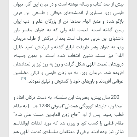
بیش از صد کتاب و رساله نوشته است و در میان این آثار، دیوان
فارسی وی، بسیاری از اندیشه‌های عرفانی و فلسفی ابن عربی
بازگو شده و منبع الهام صدها تن از بزرگان علم و ادب ایران
زمین گشته است. نعمت الله ولی که به عنوان مفسر باور
داشتهای ابن عربی معروف است بعد از مرگش از طرف مریدان
وی، به عنوان رهبر طریقت تبلیغ گشته و فرزندش "سید خلیل
الله" نیز مسند نشین انتخاب شده است. و بدین وسیله،
درویشان نعمت اللهی شکل گرفت و روز به روز نیز بر تعدادشان
افزوده شد. مریدان وی، به دو زبان فارسی و ترکی مضامین
[19]
عرفانی آفریدند و باورهای خود را گسترش و تبلیغ نمودند.
200 سال پیش، رهبریت این سلسله، به دست ترکان افتاد و
"مجذوب علیشاه کوورنگی همدانی"(متوفی 1238 هـ . ) به مقام
قطب رسید. پس از او، "حاج زین العابدین مست علی شاه"
مقام قطبی را کسب کرد و پیری شد که مورد التفات ابوالقاسم
نباتی نیز بوده ایت. برخی از معتقدان سلسله‌ی نعمت اللهی هم