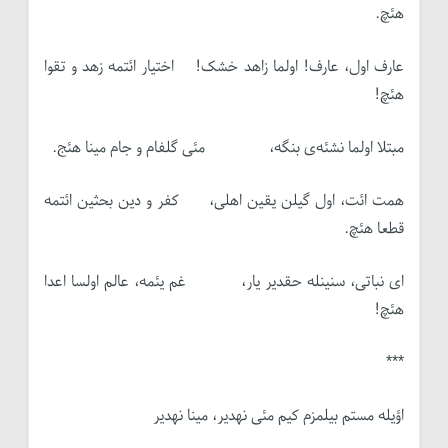
هئچ.
عارف اول، عارف! اولما زاهد خشک! اختیار ائتمه زهد و تقوا
هئچ!
مبتلا اولما نشئه‌ی بنگه، مئی گلفام و جام مینا هئج.
همت ائت، اول گیلن یقین اهلی، کفر و دین بحثین ائتمه
قطعا هئچ.
ای نباتی، سنینله حقدیر یار، غم یئمه، عالم اولسا اعدا
هئچ!
***
اؤیله مستم بیلمزم کیم مئی نه­دیر، مینا نه­دیر