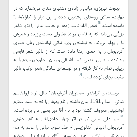
بهجت تبریزی، نباتی را زاده‌ی دشتهای مغان می‌شمارد که در
نهایت، ساکن روستای اوشتبین شده و این دیار را "دارالامان"
[8]
نامیده است.
فیض الله قاسم زاده، ابوالقاسم نباتی را تنها شاعر
بزرگی می‌داند که به قله‌ی مولانا فضولی دست یازیده و شعرش
با او پهلو می‌زند. به نوشته‌ی وی، نباتی توانمندی زبان شعری
آذربایجان را به حدی ارتقا داده است که از تاثیر شعر فارسی
رهانیده و اصول بدیعی شعر آشیقی و زبان محاوره‌ی مردم را به
زیبایی تمام به کار گرفته و در توسعه‌ی سادگی شعر ترکی، تاثیر
[9]
مثبت بجای نهاده است.
نویسنده‌ی گرانقدر "سخنوران آذربایجان" سال تولد ابوالقاسم
نباتی را سال 1191 بیان داشته و نام پدرش را که به سید محترم
اوشتبینی معروف گشته بود با نام آقا میر یحیی نام برده است.
[10]
میر علی منافی نیز در اثر چهار جلدی‌اش به نام "جنوبی
آذربایجان ادبیاتی آنتالوژیسی"- جلد سوم، نباتی را عالم به سه
زبان فارسی، ترکی و عربی دانسته و آگاه بر ادبیات این حوضه