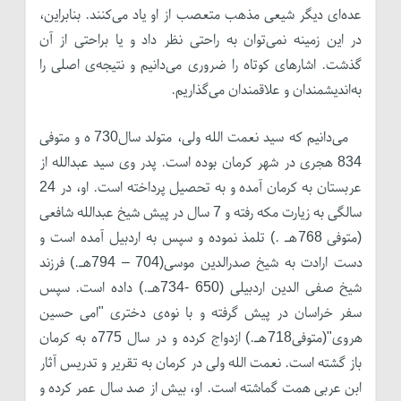
عده‌ای دیگر شیعی مذهب متعصب از او یاد می‌کنند. بنابراین،
در این زمینه نمی‌توان به راحتی نظر داد و یا براحتی از آن
گذشت. اشاره­ای کوتاه را ضروری می‌دانیم و نتیجه‌ی اصلی را
به‌اندیشمندان و علاقمندان می‌گذاریم.
می‌دانیم که سید نعمت الله ولی، متولد سال730 ه و متوفی
834 هجری در شهر کرمان بوده است. پدر وی سید عبدالله از
عربستان به کرمان آمده و به تحصیل پرداخته است. او، در 24
سالگی به زیارت مکه رفته و 7 سال در پیش شیخ عبدالله شافعی
(متوفی 768هـ .) تلمذ نموده و سپس به اردبیل آمده است و
دست ارادت به شیخ صدرالدین موسی(704 – 794هـ.) فرزند
شیخ صفی الدین اردبیلی (650 -734هـ.) داده است. سپس
سفر خراسان در پیش گرفته و با نوه‌ی دختری "امی حسین
هروی"(متوفی718هـ.) ازدواج کرده و در سال 775ه به کرمان
باز گشته است. نعمت الله ولی در کرمان به تقریر و تدریس آثار
ابن عربی همت گماشته است. او، بیش از صد سال عمر کرده و