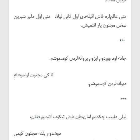
منی عالم‌لره فاش ائیله‌دی اول ثانی لیلا، منی اول دلبر شیرین
سخن مجنون یار ائتمیش.
***
جانه اود ووردوم ایزوم پروانه‌لردن کوسموشم،
تا کی مجنون اولموشام
دیوانه‌لردن کوسموشم.
***
لیلی دئییب چکدیم امان،قان یاش تیکوب ائتدیم فغان،
دوشدوم یئنه مجنون کیمی