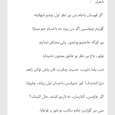
شعرلر
:
اگر قویسان باخام من بیر نظر اول چشم شهلایه،
گؤزوم چیخسین اگر من بیرد ده باخسام جم مینایا
بیر اؤزگه حاجتیم یوخدور، ولی مشتاق دیدارم،
نولور، باخ بیر نظر بو عاشق مجنون شئیدایا.
شب یلدا دئییب، حسرت چکیب، قان یاش تؤکن زاهد،
دئ:ائششک! کور دئییلسن،باخسان اول زولف چلیپایا.
اگر عارفسن، آنلارسان، نه لازیم کشف حال ائتمک؟
منی بیر گؤزلری جادو سالیب بو شور و غوغایا.