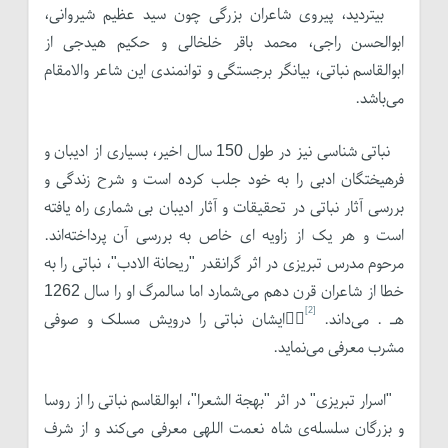
بی­تردید، پیروی شاعران بزرگی چون سید عظیم شیروانی،
ابوالحسن راجی، محمد باقر خلخالی و حکیم هیدجی از
ابوالقاسم نباتی، بیانگر برجستگی و توانمندی این شاعر والامقام
می‌باشد.
نباتی شناسی نیز در طول 150 سال اخیر، بسیاری از ادیبان و
فرهیختگان ادبی را به خود جلب کرده است و شرح زندگی و
بررسی آثار نباتی در تحقیقات و آثار ادیبان بی شماری راه یافته
است و هر یک از زاویه ای خاص به بررسی آن پرداخته‌اند.
مرحوم مدرس تبریزی در اثر گرانقدر "ریحانة الادب"، نباتی را به
خطا از شاعران قرن دهم می‌شمارد اما سالمرگ او را سال 1262
[2]
هـ . می‌داند.
ایشان نباتی را درویش مسلک و صوفی
مشرب معرفی می‌نماید.
"اسرار تبریزی" در اثر "بهجة الشعرا"، ابوالقاسم نباتی را از روسا
و بزرگان سلسله‌ی شاه نعمت اللهی معرفی می‌کند و از شرف