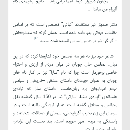
مجنون دئییرلر آدیما، آمما نباتی یام دائیم ایشیمدی کام
آلیرام من نباتدان.
دکتر صدیق نیز معتقدند "نباتی" تخلصی است که بر اساس
مقامات عرفانی بدو داده شده است. همان گونه که معشوقه‌اش
[17]
– گز گز- نیز بر همین اساس نامیده شده است.
شاعر خود نیز به هر سه تخلص خود اشاره‌ها کرده که در این
میان. تخلص خان چوبان در میان مردم از ارزش و احترام
خاصی برخوردار است چرا که نام "سارا" نیز در کنار نام خان
چوبان به عنوان قهرمانان داستان عشقی –تاریخی و سیاسی
مردم آذربایجان ورد زبان‌هاست. داستان سارا که ترانه‌ی
عامیانه‌ی "آپاردی سئللر سارانی" نیز در 150 سال گذشته نقل
مجالس و محافل گشته است اعتبار فرهنگی یافته است و در
سیمای این زن نجیب آذربایجانی، سمبلی از صداقت، شجاعت و
وابستگی به مردم، مهر خورده است. بند نخست این ترانه‌ی
عامیانه چنین است: