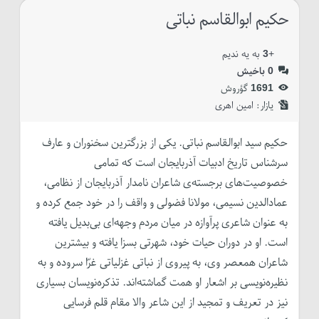
حکیم ابوالقاسم نباتی
+
3
به یه ندیم
0
باخیش
1691
گؤروش
یازار:‌
امین اهری
حکیم سید ابوالقاسم نباتی. یکی از بزرگترین سخنوران و عارف
سرشناس تاریخ ادبیات آذربایجان است که تمامی
خصوصیت‌های برجسته‌ی شاعران نامدار آذربایجان از نظامی،
عمادالدین نسیمی، مولانا فضولی و واقف را در خود جمع کرده و
به عنوان شاعری پرآوازه در میان مردم وجهه‌ای بی‌بدیل یافته
است. او در دوران حیات خود، شهرتی بسزا یافته و بیشترین
شاعران همعصر وی، به پیروی از نباتی غزلیاتی غرّا سروده و به
نظیره‌نویسی بر اشعار او همت گماشته‌اند. تذکره‌نویسان بسیاری
نیز در تعریف و تمجید از این شاعر والا مقام قلم فرسایی