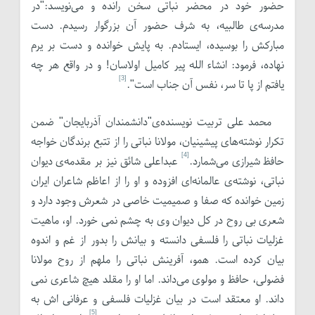
حضور خود در محضر نباتی سخن رانده و می‌نویسد:"در
مدرسه‌ی طالبیه، به شرف حضور آن بزرگوار رسیدم. دست
مبارکش را بوسیده، ایستادم. به پایش خوانده و دست بر یرم
نهاده، فرمود: انشاء الله پیر کامیل اولاسان! و در واقع هر چه
[3]
یافتم از پا تا سر، نفس آن جناب است".
محمد علی تربیت نویسنده‌ی"دانشمندان آذربایجان" ضمن
تکرار نوشته‌های پیشینیان، مولانا نباتی را از تتبع برندگان خواجه
[4]
حافظ شیرازی می‌شمارد.
عبداعلی شائق نیز بر مقدمه‌ی دیوان
نباتی، نوشته‌ی عالمانه‌ای افزوده و او را از اعاظم شاعران ایران
زمین خوانده که صفا و صمیمیت خاصی در شعرش وجود دارد و
شعری بی روح در کل دیوان وی به چشم نمی خورد. او، ماهیت
غزلیات نباتی را فلسفی دانسته و بیانش را بدور از غم و اندوه
بیان کرده است. همو، آفرینش نباتی را ملهم از روح مولانا
فضولی، حافظ و مولوی می‌داند. اما او را مقلد هیچ شاعری نمی
داند. او معتقد است در بیان غزلیات فلسفی و عرفانی اش به
[5]