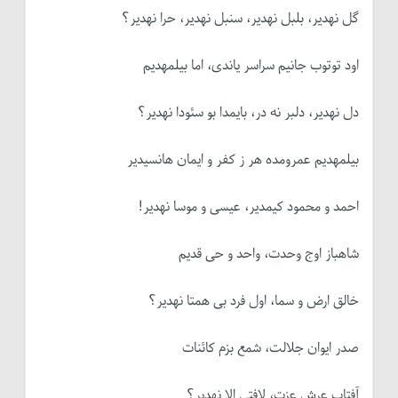
گل نه­دیر، بلبل نه­دیر، سنبل نه­دیر، حرا نه­دیر؟
اود توتوب جانیم سراسر یاندی، اما بیلمه­دیم
دل نه­دیر، دلبر نه در، بایمدا بو سئودا نه­دیر؟
بیلمه­دیم عمرومده هر ز کفر و ایمان هانسی­دیر
احمد و محمود کیمدیر، عیسی و موسا نه­دیر!
شاهباز اوج وحدت، واحد و حی قدیم
خالق ارض و سما، اول فرد بی همتا نه­دیر؟
صدر ایوان جلالت، شمع بزم کائنات
آفتاب عرش عزت، لافتی الا نه­دیر؟