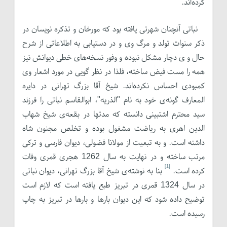
کرده‌اند.
نباتی آنچنان شهرتی یافته بود که مورخان و تذکره نویسان در
ذکر سنوات تولد و مرگ وی و در دستیابی به اطلاعاتی از شرح
حال و ی دچار مشکل نبوده و وفور نسخه‌های خطی دیوانش نیز
همه را مست فیض ساخته، فلذا در نظر گویی در مورد اشعار وی
کمبودی احساس نکرده‌اند. شیخ آقا بزرگ تهرانی در دایره
المعارف گونه‌ی خود به نام "الذریه"، ابوالقاسم نباتی را فرزند
سید محترم اشتبینی دانسته که مدتها در بقعه‌ی شیخ شهاب
الدین اهری به ریاضت مشغول بوده و تخلص مجنون شاه
داشته است. و به تبعیت از مولانا فضولی، دیوان فارسی و ترکی
مرتب ساخته و در نهایت به سال 1262 هجری قمری وفات
[1]
کرده است.
بنا به نوشته‌ی شیخ آقا بزرگ تهرانی، دیوان نباتی
در سال 1324 قمری در تبریز طبع یافته است که لازم است
توضیح داده شود که این دیوان بارها و بارها در تبریز به چاپ
رسیده است.