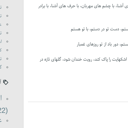
آشنا، با چشم های مهربان، با حرف های آشنا، با برادر
تو
تو
عا
وستم، دست تو در دستم، با تو هستم
تو
اه
تم، دور باد از تو روزهای غمبار
کی
تو
ل اشکهایت را پاک کند، رویت خندان شود، گلهای تازه در
گو
آ
ا
(22)
ع