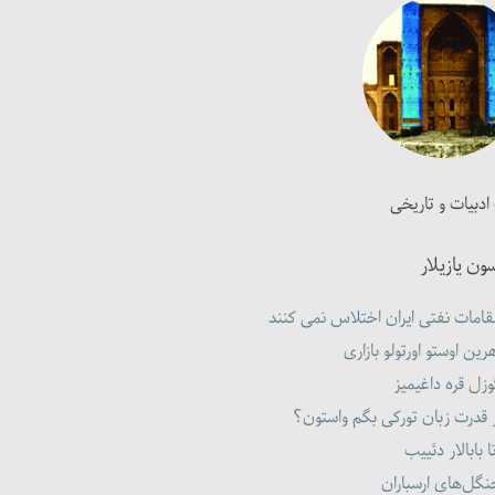
ادبیات و تاریخی
ون یازیلار
امات نفتی ایران اختلاس نمی کنند
رین اوستو اورتولو بازاری
زل قره داغیمیز
 قدرت زبان تورکی بگم واستون؟
ا بابالار دئییب
گل‌های ارسباران