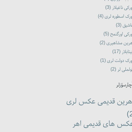
رکی ناغیلار (3)
رک اسطوره لری (4)
شیق (3)
رکی اورگنمح (5)
رین مشاهیری (2)
تابلار (17)
رک دولت لری (1)
لملی لر (2)
چارسؤزلر
هرین قدیمی عکس لری
کس های قدیمی اهر