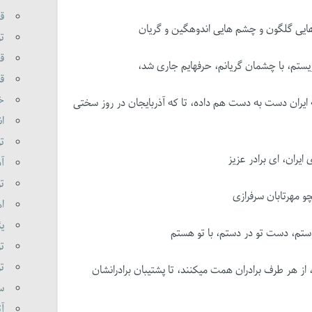
قر
 هایی گلگون و چشم هایی اندوهگین و گریان
تو
قر
گریستم، با چشمان گریانم، حرفهایم جاری شد،
قا
خا
 ایران دست به دست هم داده، تا که آذربایجان در روز سختی
ان
تو
ایران، ای برادر عزیز
آذ
تو
چو مهرتابان سرفرازی
اه
یئ
وستم، دست تو در دستم، با تو هستم
تو
تو
از هر طرف برادران همت میکنند، تا پشتیبان برادرانشان
سو
آت