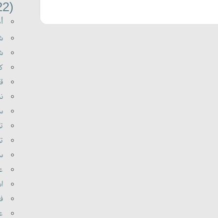
(22)
اه
شه
شع
کی
قر
نب
سو
تو
تو
سی
عل
اس
فر
عا