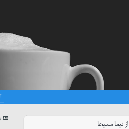
و
از نیما مسیحا