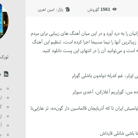
1561
گؤروش
یازار:‌
امین اهری
در سال 1391 دل همه ایرانیان را به درد آورد و در این میان آهنگ های زیبایی برای مردم
 زیباترین آنها را نیما مسیحا اجرا کرده است، تنظیم این آهنگ
ت و می‌توانید آن را در انتهای این پست دانلود کنید.
تورک 
س
 اوزلر، غم کدرله دولدون یاشلی گوزلر
مق
 ده من، گوزلریم آغلارکن، آخدی سوزلر
اه
گو
اولمیش ایران تا که آذربایجان قالماسین دار گون‌ده، تز هارایی‌نا
از
آت
جا باشی شانلی قارداش
جن