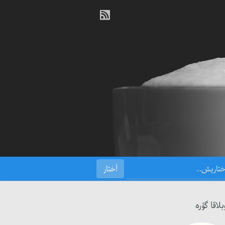
بلاقا گؤره