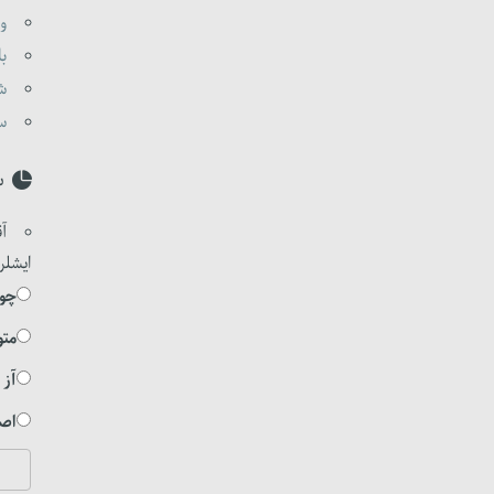
وا
با
شی
ست
س
آق
ایشلر
چوخ
متو
آز 
اصل