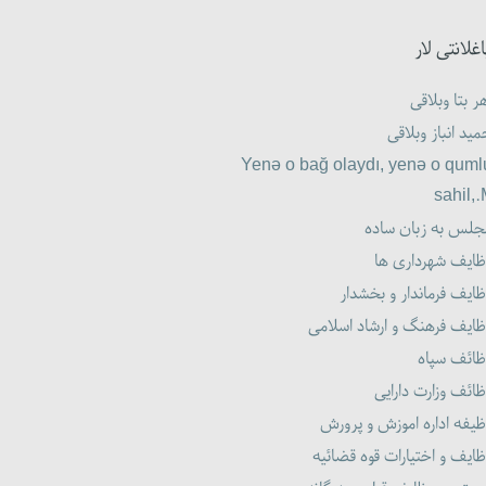
اغلانتی لار
ر بتا وبلاقی
ید انباز وبلاقی
Yenə o bağ olaydı, yenə o quml
sahil,
جلس به زبان ساده
ظایف شهرداری ها
ایف فرماندار و بخشدار
ظایف فرهنگ و ارشاد اسلامی
ظائف سپاه
ائف وزارت دارایی
یفه اداره اموزش و پرورش
ایف و اختیارات قوه قضائیه