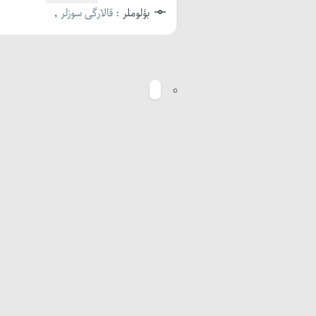
بؤلوملر :
قالارگی سوزلر
,