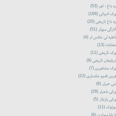
ه داغ - اهر (53)
رک ادبیاتی (169)
ه داغ تاریخی (20)
لارگی سوزلر (51)
طره لی عکس لر (4)
تخابات (13)
رک تاریخی (11)
ربایجان تاریخی (9)
رک مشاهیری (7)
رین قدیم عکسلری (22)
نی خبرلر (8)
رکی شعرلر (29)
رکی یازیلار (5)
زلوک (11)
ا بابا سوزلری (6)