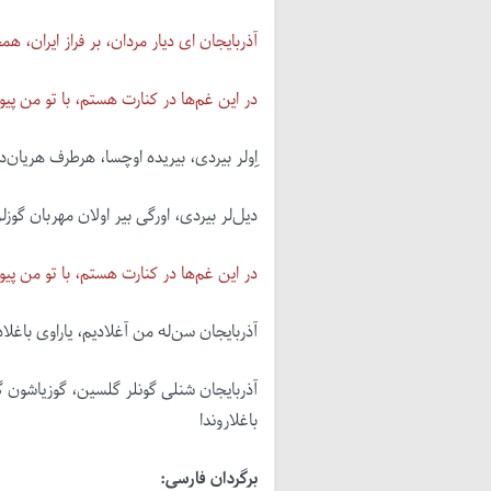
آذربایجان ای دیار مردان، بر فراز ایران، هم
در این غم‌ها در کنارت هستم، با تو من پی
اِولر بیردی، بیری‎ده اوچسا، هرطرف هریان‌دان، اَل قاتار قارداشلار تا دایاق اولسون اوز قارداشینا
دیل‌لر بیردی، اورگی بیر اولان مهربان گوزلرل
در این غم‌ها در کنارت هستم، با تو من پی
آذربایجان سن‌‌له من آغلادیم، یاراوی با
آذربایجان شنلی گونلر گلسین، گوزیاشون 
باغلاروندا
برگردان فارسی: