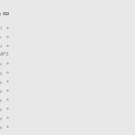
ب
اه
حم
u
.MP3
م
و
وظ
و
و
وظ
وظ
وظ