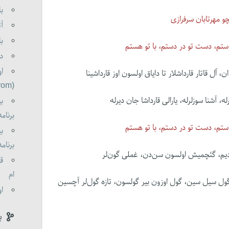
با
چو مهرتابان سرفرازی
آت
با
وستم، دست تو در دستم، با تو هستم
دو
او
(oldorom boldorom )
ه، آشنا سوزلرله، یارالی قارداشا جان دیرله
بی
برنامه 0
وستم، دست تو در دستم، با تو هستم
بی
برنامه 0
غلادیم، گئچمیش اولسون سن‌دن، غملی گون‌لر
قا
ام
گول سیل سین، گول اوزون بیر گولسون، تازه گول‌لر آچسین
او
ب