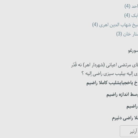
حد (4)
بک (4)
خ شهاب الدین اهری (4)
ار خان (3)
ورغو
ای مرتضی اعیانی (شهردار اهر) نه قَدَر
ی اِلیه بیلیب سیزی راضی اِلیه ؟
 یاخجیایشلیب کاملا راضیم
سط اندازه راضیم
راضیم
ا راضی دئیرم