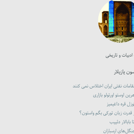
ادبیات و تاریخی
ون یازیلار
امات نفتی ایران اختلاس نمی کنند
رین اوستو اورتولو بازاری
زل قره داغیمیز
 قدرت زبان تورکی بگم واستون؟
ا بابالار دئییب
گل‌های ارسباران