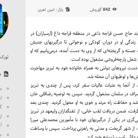
842
گؤروش
یازار:‌
امین اهری
ردار ملی (1284-1332ق) فرزند حاج حسن قراجه داغی در منطقه قراجه داغ (ارسباران) در
بق زندگی او در دوران کودکی و نوجوانی تا درگیریهای جنبش
جسته و گریخته‌ای که از وی به دست آمده، درمی‌یابیم که او
تورک 
به شغل پارچه‌فروشی مشغول بوده است.
ست نیروهای دولتی به همراه خانواده خود به تبریز مهاجرت
س
اش‌ها و لوطیهای آن محله شد.
از آنجا به عتبات عالیات سفر کرد، پس از چندی به تبریز
مق
راف در سلمان مشغول گردید. سپس به توصیه رضاقلی خان
اه
 شد و حفاظت راه مرند و خوی به او محول گردید. چندی بعد
گو
 گرفت، ضمن دریافت لقب خانی، از تفنگداران ولیعهد در تبریز
از
‌گری در یکی از درگیریهای خود با مأمورین محمدعلی میرزا
آت
فت، از شهر گریخت و مدتی به راهزنی پرداخت. سپس با وساطت
جن
دلالی اسب را پیشه خود کرد.