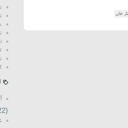
تو
ار خان
تو
عا
تو
اه
کی
تو
گو
آ
ا
(22)
ع