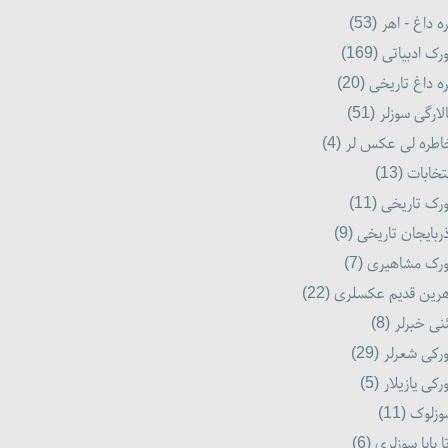
ه داغ - اهر (53)
رک ادبیاتی (169)
ه داغ تاریخی (20)
لارگی سوزلر (51)
طره لی عکس لر (4)
تخابات (13)
رک تاریخی (11)
ربایجان تاریخی (9)
رک مشاهیری (7)
رین قدیم عکسلری (22)
نی خبرلر (8)
رکی شعرلر (29)
رکی یازیلار (5)
زلوک (11)
ا بابا سوزلری (6)