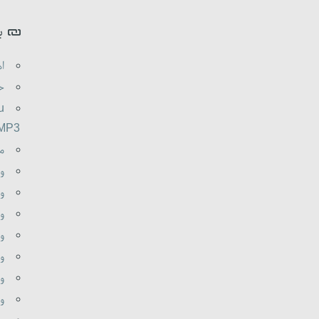
ب
اه
حم
u
.MP3
م
و
وظ
و
و
وظ
وظ
وظ