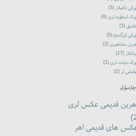
رکی ناغیلار (3)
رک اسطوره لری (4)
شیق (3)
رکی اورگنمح (5)
رین مشاهیری (2)
تابلار (17)
رک دولت لری (1)
لملی لر (2)
چارسؤزلر
هرین قدیمی عکس لری
کس های قدیمی اهر