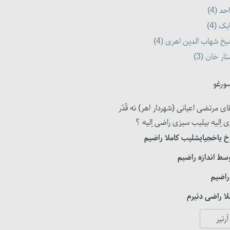
حد (4)
بک (4)
خ شهاب الدین اهری (4)
ار خان (3)
ورغو
ای مرتضی اعیانی (شهردار اهر) نه قَدَر
ی اِلیه بیلیب سیزی راضی اِلیه ؟
 یاخجیایشلیب کاملا راضیم
سط اندازه راضیم
راضیم
ا راضی دئیرم