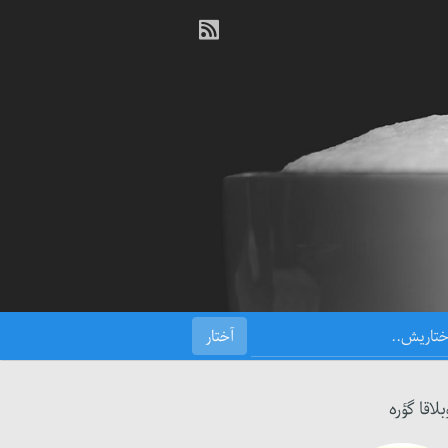
بلاقا گؤره