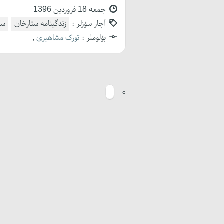
جمعه 18 فروردین 1396
آچار سؤزلر :
زندگینامه ستارخان
ست
بؤلوملر :
تورک مشاهیری
,