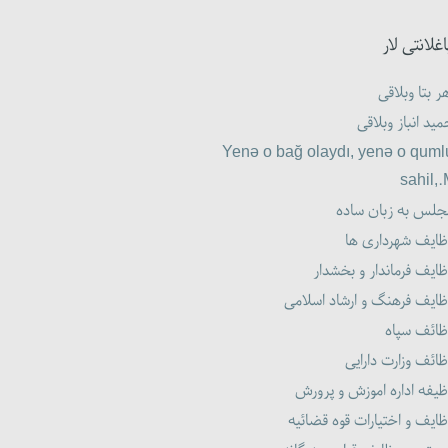
اغلانتی لار
ر بتا وبلاقی
ید انباز وبلاقی
Yenə o bağ olaydı, yenə o quml
sahil,
جلس به زبان ساده
ظایف شهرداری ها
ایف فرماندار و بخشدار
ظایف فرهنگ و ارشاد اسلامی
ظائف سپاه
ائف وزارت دارایی
یفه اداره اموزش و پرورش
ایف و اختیارات قوه قضائیه