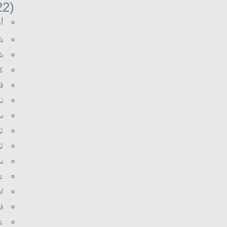
(22)
اه
شه
شع
کی
قر
نب
سو
تو
تو
سی
عل
اس
فر
عا