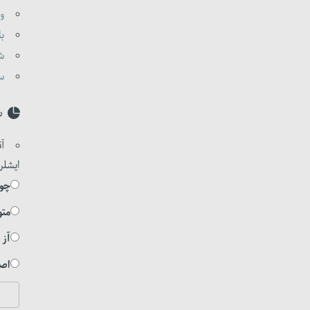
وا
با
شی
ست
س
آق
ایشلر
چوخ
متو
آز 
اصل