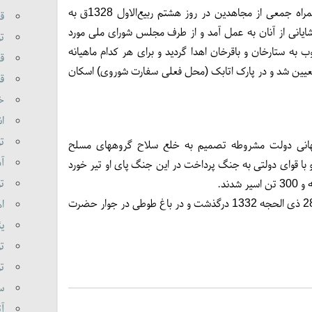
دعوت آیت‌الله محمدکاظم خراسانی به همراه جمعی از مجاهدین در روز هشتم ربیع‌الاول 1328ق به
قر
شایانی از آنان به عمل آمد و از طرف مجلس شورای ملی مورد
تو
وب به ستارخان و باقرخان اهدا گردید و برای هر کدام ماهیانه
قر
عیین شد و در پارک اتابک (محل فعلی سفارت شوروی) اسکان
قا
خا
ان
تو
بهبهانی دولت مشروطه تصمیم به خلع سلاح گروههای مسلح
آذ
 با قوای دولتی به جنگ پرداخت در این جنگ پای او تیر خورد
تو
وی چهار سال پس از این واقعه در تاریخ 28 ذی الحجه 1332 درگذشت و در باغ طوطی در جوار حضرت
اه
یئ
تو
تو
سو
آت