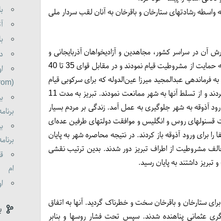
با
بایجان به واسطه رشادتهای ستارخان و باقرخان به آنان لقب سردار ملی
آت
با
ش آن در سراسر کشور، مجاهدین و آزادیخواهان آذربایجانی و
دو
قفقازی به فرماندهی ستارخان و باقرخان به حمایت از مشروطیت قیام نمودند و در مقابل قوای 35 تا 40
او
به فرماندهی عبدالمجید میرزا عین‌الدوله که برای سرکوبی قیام
(oldorom boldorom )
تبریز اعزام شده بودند به شدت مقاومت کردند و از تسلط آنها به شهر ممانعت نمودند. تبریز به مدت 11
بی
ود آذوقه به شهر جلوگیری به عمل آمد. زندگی بر مردم بسیار
برنامه 0
اطت قسنولهای روس و انگلیس و موافقت دولتهای طرفین عده‌ای
بی
فا را برای ورود آذوقه باز کردند. در نتیجه محاصره شهر به پایان
برنامه 0
خالف مشروطیت از اطراف تبریز دور شدند. بدین ترتیب نقشی
قا
 تبریز داشتند به پایان رسید.
ام
او
رای ستارخان و باقرخان سخت و خطرناک گردید. آنها به اتفاق
ب
لگری عثمانی پناهنده شدند. سپس تحت فشار روسها و بنابر