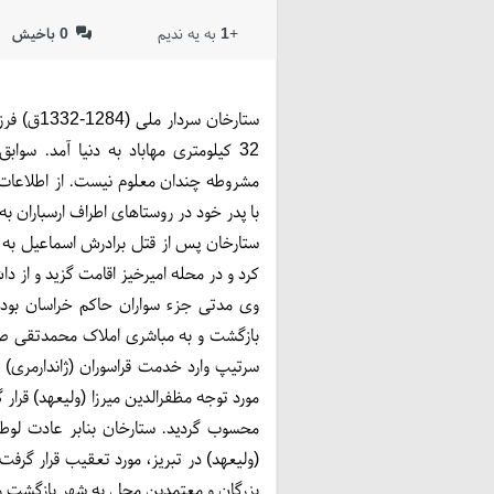
+
1
به یه ندیم
0
باخیش
ستارخان س
32 کیلومتری مهاباد به دنیا آمد. سوا
مشروطه‌ چندان معلوم نیست. از اطلاعات 
با پدر خود در روستاهای اطراف ارسباران 
ستارخان پس از قتل برادرش اسماعیل به د
کرد و در محله امیرخیز اقامت گزید و از د
وی مدتی جزء سواران حاکم خراسان بود، 
بازگشت و به مباشری املاک محمدتقی ص
سرتیپ وارد خدمت قراسوران (ژاندارمری)
مورد توجه مظفرالدین میرزا (ولیعهد) قرار
محسوب گردید. ستارخان بنابر عادت لوطی
(ولیعهد) در تبریز، مورد تعقیب قرار گر
بزرگان و معتمدین محل به شهر بازگشت و 