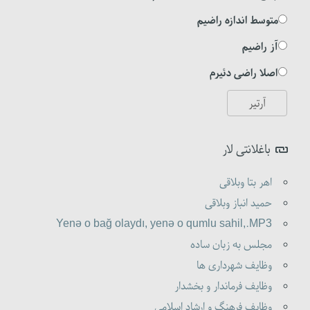
متوسط اندازه راضیم
آز راضیم
اصلا راضی دئیرم
باغلانتی لار
اهر بتا وبلاقی
حمید انباز وبلاقی
Yenə o bağ olaydı, yenə o qumlu sahil,.MP3
مجلس به زبان ساده
وظایف شهرداری ها
وظایف فرماندار و بخشدار
وظایف فرهنگ و ارشاد اسلامی