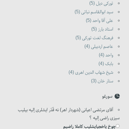
تورکی دیل (5)
سید ابوالقاسم نباتی (5)
علی آقا واحد (5)
استاد بارز (5)
فرهنگ لغت تورکی (5)
عاصم اردبیلی (4)
واحد (4)
بابک (4)
شیخ شهاب الدین اهری (4)
ستار خان (3)
سورغو
آقای مرتضی اعیانی (شهردار اهر) نه قَدَر ایشلری اِلیه بیلیب
سیزی راضی اِلیه ؟
چوخ یاخجیایشلیب کاملا راضیم