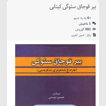
بیر قوجاق سئوگی کیتابی
+
6
به یه ندیم
1
باخیش
581
گؤروش
یازار:‌
امین اهری