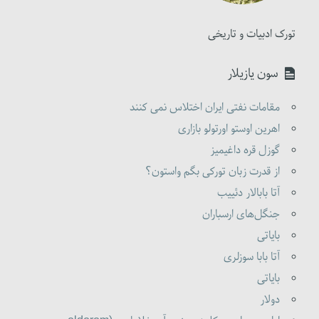
تورک ادبیات و تاریخی
سون یازیلار
مقامات نفتی ایران اختلاس نمی کنند
اهرین اوستو اورتولو بازاری
گوزل قره داغیمیز
از قدرت زبان تورکی بگم واستون؟
آتا بابالار دئییب
جنگل‌های ارسباران
بایاتی
آتا بابا سوزلری
بایاتی
دولار