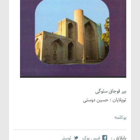
بیر قوجاق سئوگی
توپلایان : حسین دوستی
یوکلمه
پایلاش :
فیس بوک
توییتر