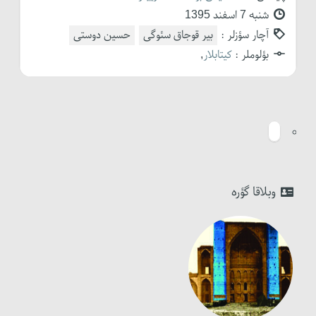
شنبه 7 اسفند 1395
آچار سؤزلر :
بیر قوجاق سئوگی
حسین دوستی
بؤلوملر :
کیتابلار
,
وبلاقا گؤره