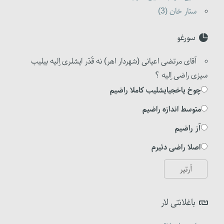
ستار خان (3)
سورغو
آقای مرتضی اعیانی (شهردار اهر) نه قَدَر ایشلری اِلیه بیلیب
سیزی راضی اِلیه ؟
چوخ یاخجیایشلیب کاملا راضیم
متوسط اندازه راضیم
آز راضیم
اصلا راضی دئیرم
باغلانتی لار