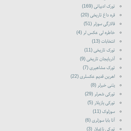
تورک ادبیاتی (169)
قره داغ تاریخی (20)
قالارگی سوزلر (51)
خاطره لی عکس لر (4)
انتخابات (13)
تورک تاریخی (11)
آذربایجان تاریخی (9)
تورک مشاهیری (7)
اهرین قدیم عکسلری (22)
یئنی خبرلر (8)
تورکی شعرلر (29)
تورکی یازیلار (5)
سوزلوک (11)
آتا بابا سوزلری (6)
تورکی ناغیلار (3)