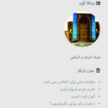
وبلاقا گؤره
تورک ادبیات و تاریخی
سون یازیلار
مقامات نفتی ایران اختلاس نمی کنند
اهرین اوستو اورتولو بازاری
گوزل قره داغیمیز
از قدرت زبان تورکی بگم واستون؟