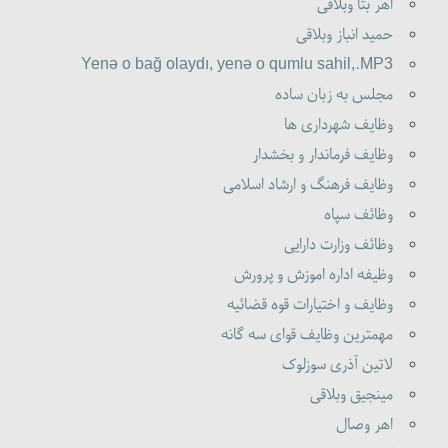
اهر بتا وبلاقی
حمید انباز وبلاقی
Yenə o bağ olaydı, yenə o qumlu sahil,.MP3
مجلس به زبان ساده
وظایف شهرداری ها
وظایف فرماندار و بخشدار
وظایف فرهنگ و ارشاد اسلامی
وظائف سپاه
وظائف وزارت دارایی
وظیفه اداره اموزش و پرورش
وظایف و اختیارات قوه قضائیه
مهمترین وظایف قوای سه گانه
لاتین آذری سوزلوک
مینجیق وبلاقی
اهر وصال