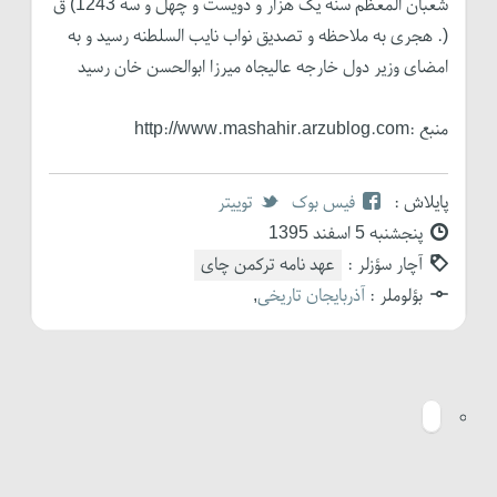
منبع :http://www.mashahir.arzublog.com
پایلاش :
فیس بوک
توییتر
پنجشنبه 5 اسفند 1395
آچار سؤزلر :
عهد نامه ترکمن چای
بؤلوملر :
آذربایجان تاریخی
,