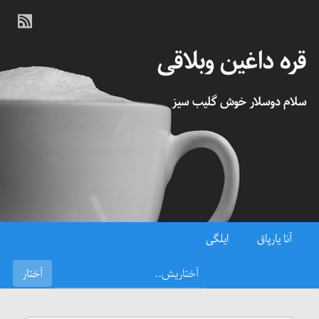
قره داغین وبلاقی
سلام دوسلار خوش گلیب سیز
آنا یارپاق
ایلگی