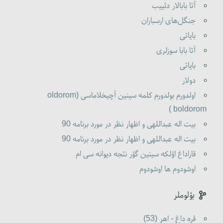
آتا بابالار دئییب
جنگل‌های ارسباران
بایاتی
آتا بابا سوزلری
بایاتی
دولار
اولدورم بولدورم کلمه سینین آچیخلاماسی (oldorom
boldorom )
بیت اله عبداللهی و اظهار نظر در مورد برنامه 90
بیت اله عبداللهی و اظهار نظر در مورد برنامه 90
قاراداغ اؤلکه سینین گؤر نئجه دیوانه سی ام
اوشودوم ها اوشودوم
بؤلوملر
قره داغ - اهر (53)