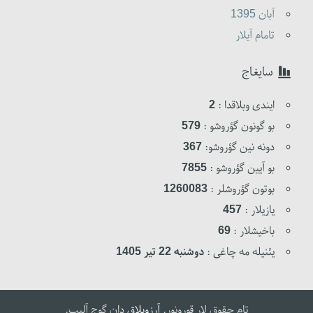
آبان 1395
تامام آیلار
سایغاج
ایندی وبلاقدا :
2
بو گونون گؤروشو :
579
دونه نین گؤروشو:
367
بو آیین گؤروشو :
7855
بوتون گؤروشلر :
1260083
یازیلار :
457
باخیشلار :
69
یئنیله مه چاغی :
دوشنبه 22 تیر 1405
تام حقوق لار قورونور.
آرزوبلاق
دان گوج آلیب.