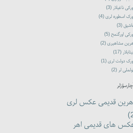
رکی ناغیلار (3)
رک اسطوره لری (4)
شیق (3)
رکی اورگنمح (5)
رین مشاهیری (2)
تابلار (17)
رک دولت لری (1)
لملی لر (2)
چارسؤزلر
هرین قدیمی عکس لری
کس های قدیمی اهر