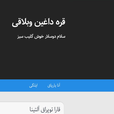
قره داغین وبلاقی
سلام دوسلار خوش گلیب سیز
آنا یارپاق
ایلگی
قارا توپراق آلتینا