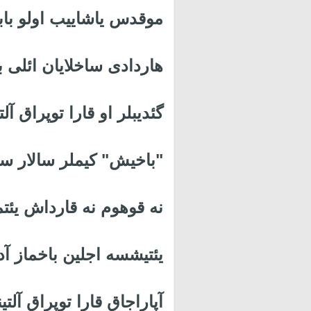
موقدس یاشاییب اولو بابا
هاردادی ساخلایان ائلی با
گئدیبلر او قارا توپراق آلتی
"باخیش" کیملر سالار سنی
نه قوهوم نه قارداش یئتمز
یئتیشسه اجلین باخماز آدی
آپاراجاق قارا توپراق آلتینا