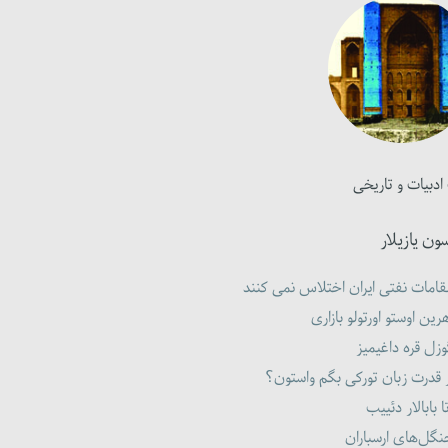
ادبیات و تاریخی
ون یازیلار
امات نفتی ایران اختلاس نمی کنند
رین اوستو اورتولو بازاری
زل قره داغیمیز
 قدرت زبان تورکی بگم واستون؟
ا بابالار دئییب
گل‌های ارسباران