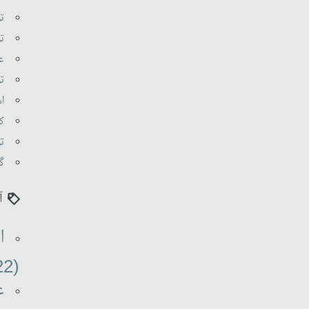
تو
تو
عا
تو
اه
کی
تو
گو
آ
ا
(22)
ع