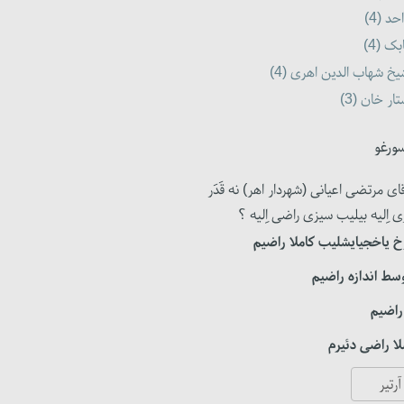
حد (4)
بک (4)
خ شهاب الدین اهری (4)
ار خان (3)
ورغو
ای مرتضی اعیانی (شهردار اهر) نه قَدَر
ی اِلیه بیلیب سیزی راضی اِلیه ؟
 یاخجیایشلیب کاملا راضیم
سط اندازه راضیم
راضیم
ا راضی دئیرم