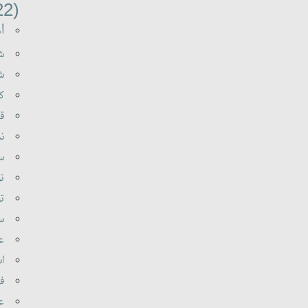
(22)
اه
شه
شع
کی
قر
نب
سو
تو
تو
سی
عل
اس
فر
عا