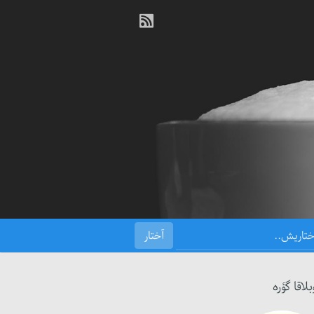
بلاقا گؤره