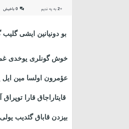
+
2
به یه ندیم
0
باخیش
بو دونیانین ایشی گلیب 
خوش گونلری یوخدی غم
عؤمرون اولسا مین ایل 
قایتاراجاق قارا توپراق آلت
بیزدن قاباق گئدیب یولی ب