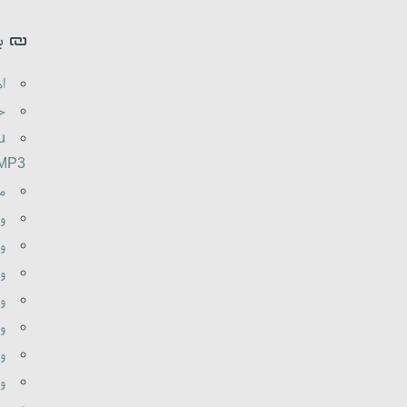
ب
اه
حم
u
.MP3
م
و
وظ
و
و
وظ
وظ
وظ