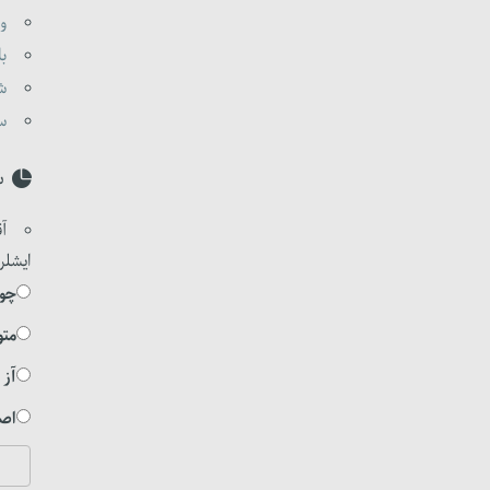
وا
با
شی
ست
س
آق
ایشلر
چوخ
متو
آز 
اصل