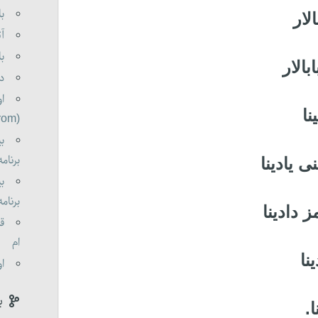
با
لار
آت
با
بالار
دو
او
نا
(oldorom boldorom )
بی
برنامه 0
 یادینا
بی
برنامه 0
 دادینا
قا
ام
نا
او
ب
.