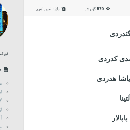
570
گؤروش
یازار:‌
امین اهری
گئدردی
تورک 
دی کدردی
س
یاشا هدردی
مق
اه
ینا
گو
از
ابالار
آت
جن