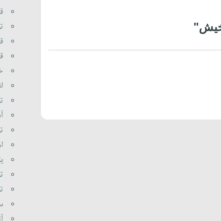
قر
خیش"
تو
قر
قا
خا
ان
تو
آذ
تو
اه
یئ
تو
تو
سو
آت