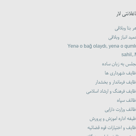
اغلانتی لار
ر بتا وبلاقی
ید انباز وبلاقی
Yenə o bağ olaydı, yenə o quml
sahil,
جلس به زبان ساده
ظایف شهرداری ها
ایف فرماندار و بخشدار
ظایف فرهنگ و ارشاد اسلامی
ظائف سپاه
ائف وزارت دارایی
یفه اداره اموزش و پرورش
ایف و اختیارات قوه قضائیه