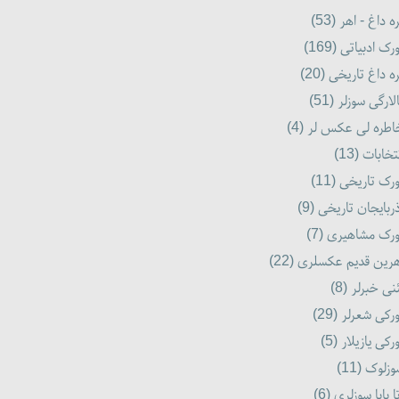
ه داغ - اهر (53)
رک ادبیاتی (169)
ه داغ تاریخی (20)
لارگی سوزلر (51)
طره لی عکس لر (4)
تخابات (13)
رک تاریخی (11)
ربایجان تاریخی (9)
رک مشاهیری (7)
رین قدیم عکسلری (22)
نی خبرلر (8)
رکی شعرلر (29)
رکی یازیلار (5)
زلوک (11)
ا بابا سوزلری (6)