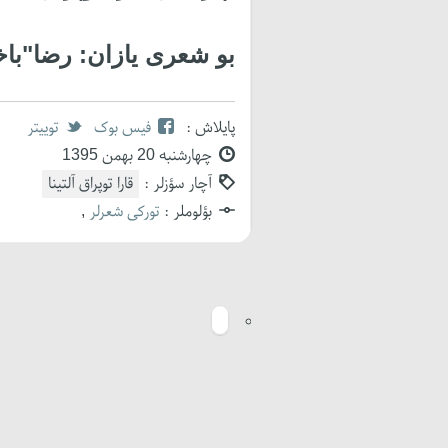
بو شعری یازان: رضا"با
پایلاش :
فیس بوک
توییتر
چهارشنبه 20 بهمن 1395
آچار سؤزلر :
قارا توپراق آلتینا
بؤلوملر :
تورکی شعرلر
,