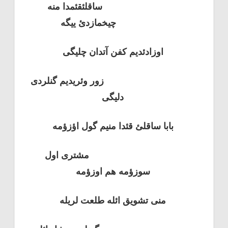
ساقلئقئمدا منه
چیخمازدئ ییگه
اوزادئدیم کفن آتدان چلیگی
زور وئریدیم گنلردی
دلیگی
بابا ساقلئ قئدا منیم گول اؤزؤمه
مشتری اول
سوزؤمه هم اوزؤمه
منی تشویق ائله طلعت لریله