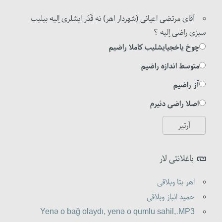
آقای مرتضی اعیانی (شهردار اهر) نه قَدَر ایشلری اِلیه بیلیب
سیزی راضی اِلیه ؟
چوخ یاخجیایشلیب کاملا راضیم
متوسط اندازه راضیم
آز راضیم
اصلا راضی دئیرم
باغلانتی لار
اهر بتا وبلاقی
حمید انباز وبلاقی
Yenə o bağ olaydı, yenə o qumlu sahil,.MP3