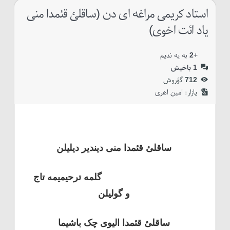
استاد کریمی مراغه ای دن (ساقلئ قئمدا منی
یاد ائت اخوی)
+
2
به یه ندیم
1
باخیش
712
گؤروش
یازار:‌
امین اهری
ساقلئ قئمدا منی دیندیر دیلیلن
گلمه ترحیمیمه تاج
و گولیلن
ساقلئ قئمدا الیوی چک باشیما