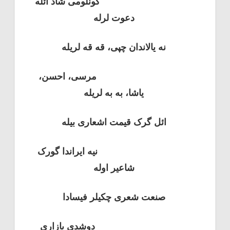
گونلومی شاد ائله
دعوت لرله
نه یالاندان چپی، قه قه لریله
مرسی، احسن،
یاشا، به به لریله
ائل گرک قیمت اشعاری بیله
نیه ایراندا گورک
شاعیر اوله
صنعت شعری چکیلر فیسادا
دوشدی بازاری