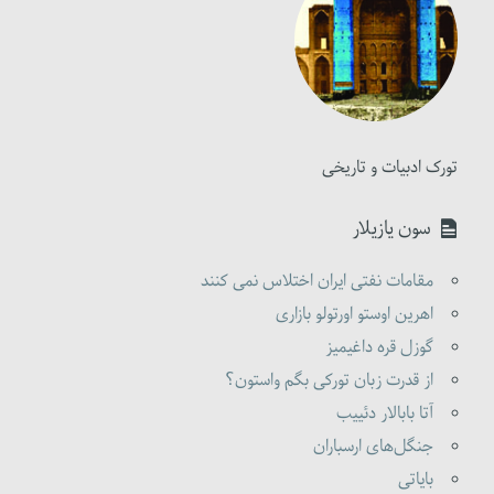
تورک ادبیات و تاریخی
سون یازیلار
مقامات نفتی ایران اختلاس نمی کنند
اهرین اوستو اورتولو بازاری
گوزل قره داغیمیز
از قدرت زبان تورکی بگم واستون؟
آتا بابالار دئییب
جنگل‌های ارسباران
بایاتی