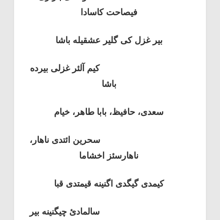
فیصاحت کاسادا
بیر غزل کی گلیر عشقیله باشا
کیم آلئر غزلی بیرده
باشا
سعدی، حافیظ، بابا طاهر، خیام
سحرین ائتدی ناهار،
ناهارسئز اخشاما
کیمدی گیگدی اگنینه قیمتدی قبا
سالمادئ چیگنینه بیر