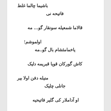
باشیما چالما غلط
فاتیحه نی
قالاما شمعیله سونقار گو… مه
اولموشم؛
یاخمامئشام بال گو..مه
کاش گورکان قویا قبریمه دلیک
منیله دفن اولا بیر
جانلی چلیک
او آداملار کی گلیر فاتیحیه