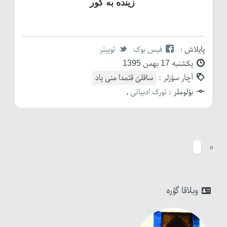
زینده به گور
پایلاش :
فیس بوک
توییتر
یکشنبه 17 بهمن 1395
آچار سؤزلر :
ساقلئ قئمدا منی یاد
بؤلوملر :
تورک ادبیاتی
,
وبلاقا گؤره