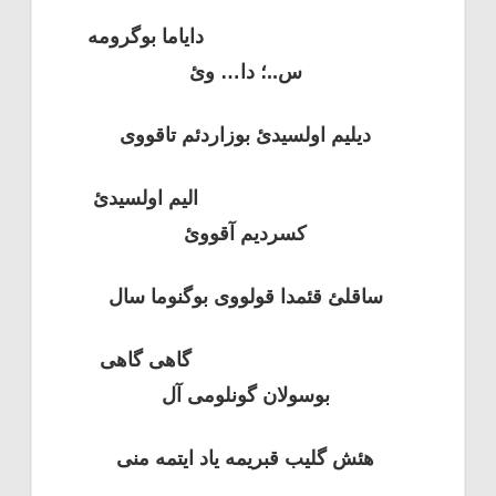
دایاما بوگرومه
س..؛ دا… وئ
دیلیم اولسیدئ بوزاردئم تاقووی
الیم اولسیدئ
کسردیم آقووئ
ساقلئ قئمدا قولووی بوگنوما سال
گاهی گاهی
بوسولان گونلومی آل
هئش گلیب قبریمه یاد ایتمه منی