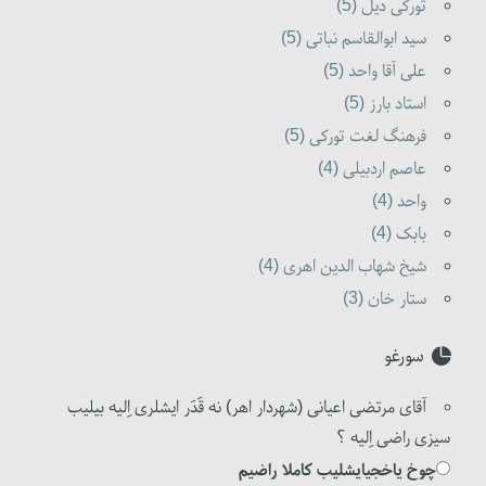
تورکی دیل (5)
سید ابوالقاسم نباتی (5)
علی آقا واحد (5)
استاد بارز (5)
فرهنگ لغت تورکی (5)
عاصم اردبیلی (4)
واحد (4)
بابک (4)
شیخ شهاب الدین اهری (4)
ستار خان (3)
سورغو
آقای مرتضی اعیانی (شهردار اهر) نه قَدَر ایشلری اِلیه بیلیب
سیزی راضی اِلیه ؟
چوخ یاخجیایشلیب کاملا راضیم