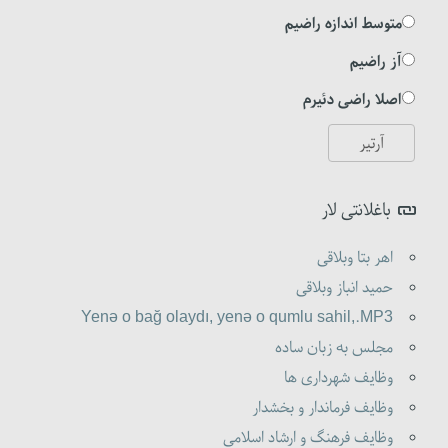
متوسط اندازه راضیم
آز راضیم
اصلا راضی دئیرم
باغلانتی لار
اهر بتا وبلاقی
حمید انباز وبلاقی
Yenə o bağ olaydı, yenə o qumlu sahil,.MP3
مجلس به زبان ساده
وظایف شهرداری ها
وظایف فرماندار و بخشدار
وظایف فرهنگ و ارشاد اسلامی