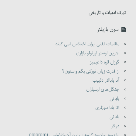
تورک ادبیات و تاریخی
سون یازیلار
مقامات نفتی ایران اختلاس نمی کنند
اهرین اوستو اورتولو بازاری
گوزل قره داغیمیز
از قدرت زبان تورکی بگم واستون؟
آتا بابالار دئییب
جنگل‌های ارسباران
بایاتی
آتا بابا سوزلری
بایاتی
دولار
اولدورم بولدورم کلمه سینین آچیخلاماسی (oldorom