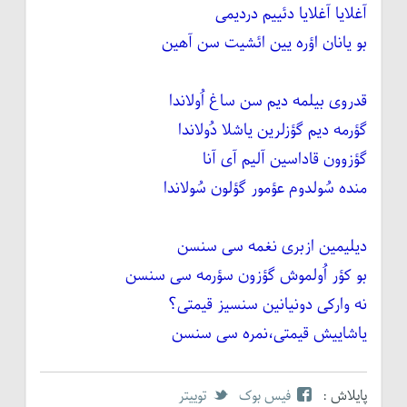
آغلایا آغلایا دئییم دردیمی
بو یانان اؤره یین ائشیت سن آهین
قدروی بیلمه دیم سن ساغ اُولاندا
گؤرمه دیم گؤزلرین یاشلا دُولاندا
گؤزوون قاداسین آلیم آی آنا
منده سُولدوم عؤمور گؤلون سُولاندا
دیلیمین ازبری نغمه سی سنسن
بو کؤر اُولموش گؤزون سؤرمه سی سنسن
نه وارکی دونیانین سنسیز قیمتی؟
یاشاییش قیمتی،نمره سی سنسن
پایلاش :
فیس بوک
توییتر