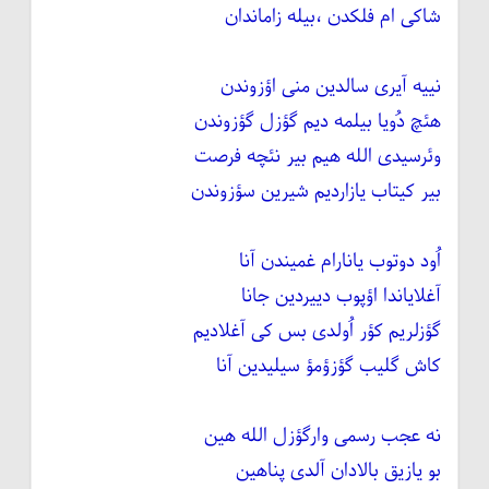
شاکی ام فلکدن ،بیله زاماندان
نییه آیری سالدین منی اؤزوندن
هئچ دُویا بیلمه دیم گؤزل گؤزوندن
وئرسیدی الله هیم بیر نئچه فرصت
بیر کیتاب یازاردیم شیرین سؤزوندن
اُود دوتوب یانارام غمیندن آنا
آغلایاندا اؤپوب دییردین جانا
گؤزلریم کؤر اُولدی بس کی آغلادیم
کاش گلیب گؤزؤمؤ سیلیدین آنا
نه عجب رسمی وارگؤزل الله هین
بو یازیق بالادان آلدی پناهین