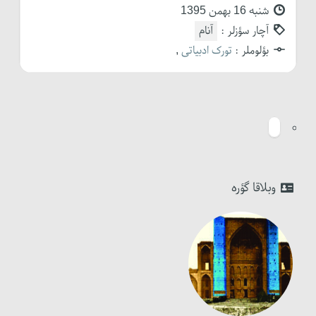
شنبه 16 بهمن 1395
آچار سؤزلر :
آنام
بؤلوملر :
تورک ادبیاتی
,
وبلاقا گؤره