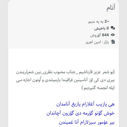
آنام
+
2
به یه ندیم
0
باخیش
644
گؤروش
یازار:‌
امین اهری
(بو شعر عزیز قارداشیم _جناب محبوب نظری_نین شعرلریندن
بیری دی کی اؤز آناسینین فراقیندا یازمیشدی و اُونون اجازه سی
ایله انجمنه گتیردیم )
هی یازیب آغلارام یازیغ آنامدان
خوش گؤنو گؤرمه دی گؤزون آچاندان
بیر عؤمور سیزلارام آنا غمیندن