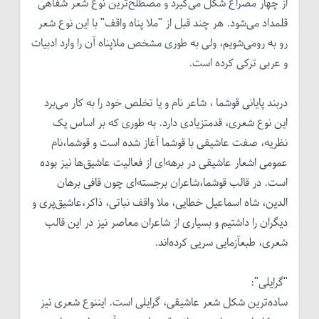
از چهار مصراع شکل می‌گیرد و مصطلح‌‌ترین نوع شعر شفاهی
قلمداد می‌شود. هر چند قبل از "ملا پناه واقف" با این نوع شعر
رو به رومی‌شویم، ولی به طوری مشخص ملاپناه آن را وارد ادبیات
و عربی ترکی کرده است.
دربند پایانی قوشما ، شاعر نام و یا تخلص خود را به کار می‌برد
این نوع شعری، قدمتزیادی دارد. به طوری که بر اساس یک
نظریه، صفت عاشیقی با قوشما آغاز شده است و قوشما،نام
عمومی اشعار عاشیقی در برهه‌ای از فعالیت عاشیق‌ها نیز بوده
است. در قالب قوشما،شاعران برجسته‌‌ای چون قافی برهان
الدین، شاه اسماعیل خطایی، ملا واقف نباتی، ذاکر،عاشیق‌پری و
دیگران را داشتیم و بسیاری از شاعران معاصر نیز در این قالب
شعری، طبعآزمایی سریی کرده‌اند.
"گرایلی":
ساده‌ترین شکل شعر عاشیقی، گرایلی است. ایننوع شعری نیز