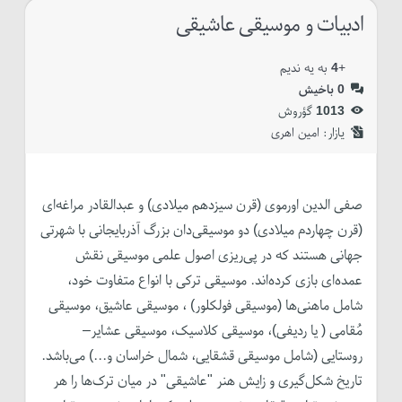
ادبیات و موسیقی عاشیقی
+
4
به یه ندیم
0
باخیش
1013
گؤروش
یازار:‌
امین اهری
صفی الدین اورموی (قرن سیزدهم میلادی) و عبدالقادر مراغه‌ای
(قرن چهاردم میلادی) دو موسیقی‌دان بزرگ آذربایجانی با شهرتی
جهانی هستند که در پی‌ریزی اصول علمی موسیقی نقش
عمده‌ای بازی کرده‌اند. موسیقی ترکی با انواع متفاوت خود،
شامل ماهنی‌ها (موسیقی فولکلور) ، موسیقی عاشیق، موسیقی
مُقامی ( یا ردیفی)، موسیقی کلاسیک، موسیقى عشایر–
روستایى (شامل موسیقى قشقایى، شمال خراسان و...) می‌باشد.
تاریخ شکل‌گیری و زایش هنر "عاشیقی" در میان ترک‌ها را هر