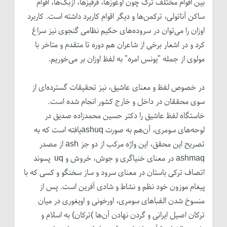
بین اقوام مختلف ترک چون اوغوزها، قرقیزها، ازبک‌ها، اقوام
ساکن آناتولی، ترکمن‌ها و دیگر اقوام کاربرد داشته است. کاربرد
اوزان را می‌توان در سروده‌های حکیم نظامی گنجوی نیز سراغ
کرد و در اشعار برخی از شاعران هم دوره تا متقدم و متاخر با
مولوی از جمله "یونس امره" به لفظ اوزان بر می‌خوریم.
در خصوص لفظ و معنای عاشیق، نیز تحقیقات گسترده‌ای از
سوی محققان در داخل و خارج کشور انجام شده است.
خاستگاه لفظ عاشیق را دکتر حسین محمدزاده صدیق در
لوحه‌های سومری، آن‌هم به صورت ashuqیافته است که به
تصریح این محقق، این واژه مرکب از دو جز ash از مصدر
ashmaq در معنای خنیاگری و جوش، خروش و uq پسوند
اتصاف ترکی باستان در معنای سرود و ساز سخنگو و کسی که با
پیغام موزون خود نظم و نشاط و شادی آفرین است. پس از
منسوخ شدن الفباهای سومری، اورخونی و اویغوری در میان
ترکان اصیل ایرانی و گردن نهادن آن‌ها )ترکان) به اسلام و