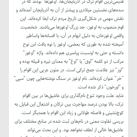
قدیمی‌ترین اقوام ترک در آذربایجان‌ها،"اوغوزها" بودند که در
سده‌های نخستین میلادی و پیشتر از آن به آذربایجان آمده‌اند و
نقش مهمی در شکل‌گیری تاریخ مردم ترک ایفا کرده‌اند. این
قوم منصوب به اوغوز، جد بزرگ اوغوزها می‌باشند. شخصیت
واقعی اوغوزخان به دلیل ابهام در آن، با افسانه‌ها واساطیر
آمیخته شده به طوری که بعضی، اوغوز را نوه یافث ابن نوح
دانسته و حتی به اونسبت پیامبری هم داده‌‌اند. واژه "اوغوز"
مرکب از دو کلمه "اوق" یا "اوغ" به معنای تیره و قبیله بوده و
"اوز" نیز علامت جمع ترکی است. در متون عربی این اقوام را
"خز" عنوان کرده‌اند. نام اوغوز در سنگ نوشته‌هایی چون "سیی"
و "اورخون" ذکر شده است.
شاید علت وجود تنوع نام‌گذاری برای عاشیق‌ها در بین اقوام
ترک، بالا بودن درصد مهاجرت بین ترکان و اشتغال این قبایل به
کوچ‌نشینی و فاصله طولانی و زیاد این اقوام با همدیگر است.
بررسی تفاوت معنی در نام‌های ثبت شده در منابع مختلف برای
عاشیق‌ها خالی از لطف نخواهد بود. و این بحث می‌تواند