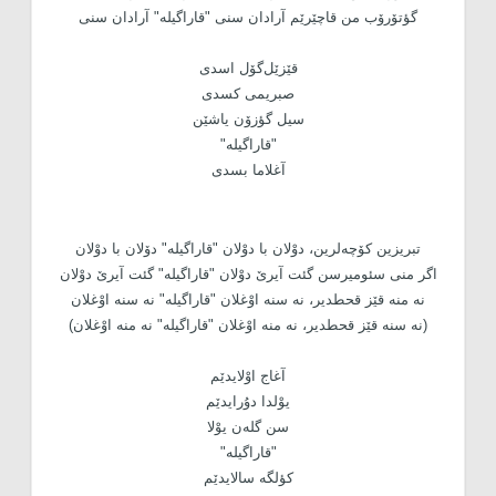
گؤتۆرۆب من قاچێرێم آرادان سنی "قاراگیله" آرادان سنی
قێزێل‌گۆل اسدی
صبریمی کسدی
سیل گؤزۆن یاشێن
"قاراگیله"
آغلاما بسدی
تبریزین کۆچه‌لرین، دوْلان با دوْلان "قاراگیله" دۆلان با دوْلان
اگر منی سئومیرسن گئت آیرێ دوْلان "قاراگیله" گئت آیرێ دوْلان
نه منه قێز قحطدیر، نه سنه اوْغلان "قاراگیله" نه سنه اوْغلان
(نه سنه قێز قحطدیر، نه منه اوْغلان "قاراگیله" نه منه اوْغلان)
آغاج اوْلایدێم
یوْلدا دۇرایدێم
سن گله‌ن یوْلا
"قاراگیله"
کؤلگه سالایدێم