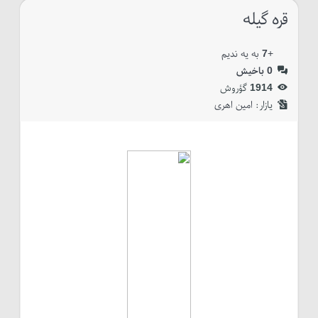
قره گیله
+
7
به یه ندیم
0
باخیش
1914
گؤروش
یازار:‌
امین اهری