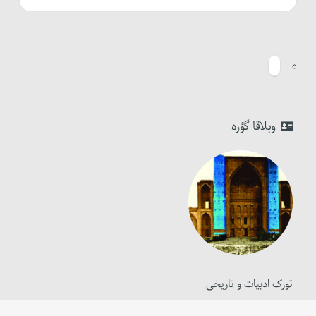
وبلاقا گؤره
تورک ادبیات و تاریخی