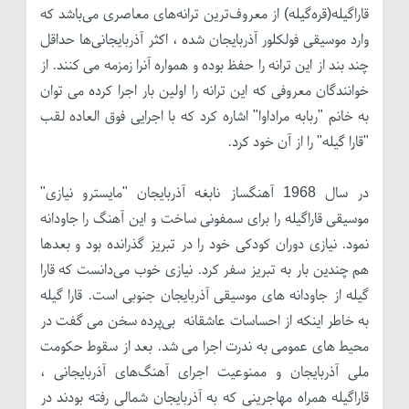
قاراگیله(قره‌گیله) از معروف‌ترین ترانه‌های معاصری می‌باشد که
وارد موسیقی فولکلور آذربایجان شده ، اکثر آذربایجانی‌ها حداقل
چند بند از این ترانه را حفظ بوده و همواره آنرا زمزمه می کنند. از
خوانندگان معروفی که این ترانه را اولین بار اجرا کرده می توان
به خانم "ربابه مراداوا" اشاره کرد که با اجرایی فوق العاده لقب
"قارا گیله" را از آن خود کرد.
در سال 1968 آهنگساز نابغه آذربایجان "مایسترو نیازی"
موسیقی قاراگیله را برای سمفونی ساخت و این آهنگ را جاودانه
نمود. نیازی دوران کودکی خود را در تبریز گذرانده بود و بعد‌ها
هم چندین بار به تبریز سفر کرد. نیازی خوب می‌دانست که قارا
گیله از جاودانه های موسیقی آذربایجان‌ جنوبی است. قارا گیله
به خاطر اینکه از احساسات عاشقانه بی‌پرده سخن می گفت در
محیط های عمومی به ندرت اجرا می شد. بعد از سقوط حکومت
ملی آذربایجان و ممنوعیت اجرای آهنگ‌های آذربایجانی ،
قاراگیله همراه مهاجرینی که به آذربایجان شمالی رفته بودند در