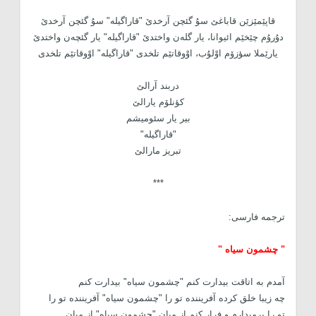
قاپێمێزێن قاباغێ سۇ گئچن آرخدێ "قاراگیله" سۇ گئچن آرخدێ
دۇرۇم چێخێم ائیوانا، یار گله‌ن واختدێ "قاراگیله" یار گئچه‌ن واختدێ
یارێملا سؤزۆم اوْلۇب، اوْوقاتێم تلخدی "قاراگیله" اوْوقاتێم تلخدی
دربند آرالێ
کؤنلۆم یارالێ
بیر یار سئومیشم
"قاراگیله"
تبریز مارالێ
***
ترجمه فارسی:
" چشمون سیاه "
آمدم به اتاقت بیدارت کنم "چشمون سیاه" بیدارت کنم
چه زیبا خلق کرده آفریننده تو را "چشمون سیاه" آفریننده تو را
تو را برمیدارم و فرار کنم از میان "چشمون سیاه" از میان