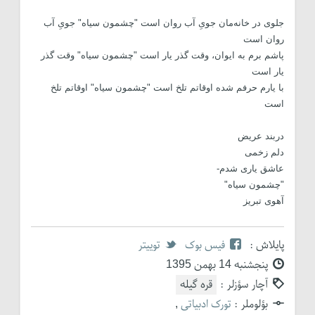
جلوی در خانه‌مان جویِ آب روان است "چشمون سیاه" جویِ آب
روان است
پاشم برم به ایوان، وقت گذر یار است "چشمون سیاه" وقت گذر
یار است
با یارم حرفم شده اوقاتم تلخ است "چشمون سیاه" اوقاتم تلخ
است
دربند عریض
دلم زخمی
عاشق یاری شدم-
"چشمون سیاه"
آهوی تبریز
پایلاش :
فیس بوک
توییتر
پنجشنبه 14 بهمن 1395
آچار سؤزلر :
قره گیله
بؤلوملر :
تورک ادبیاتی
,