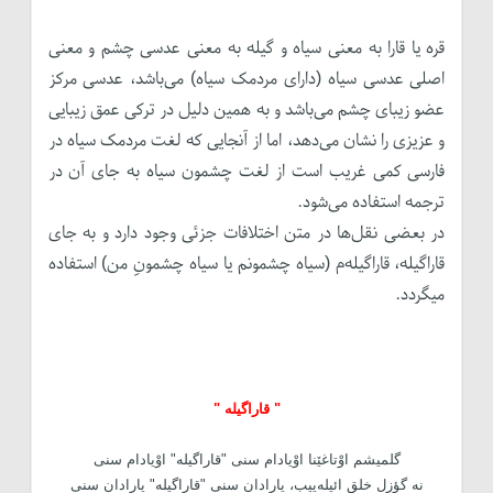
قره یا قارا به معنی سیاه و گیله به معنی عدسی چشم و معنی
اصلی عدسی سیاه (دارای مردمک سیاه) می‌باشد، عدسی مرکز
عضو زیبای چشم می‌باشد و به همین دلیل در ترکی عمق زیبایی
و عزیزی را نشان می‌دهد، اما از آنجایی که لغت مردمک سیاه در
فارسی کمی غریب است از لغت چشمون سیاه به جای آن در
ترجمه استفاده می‌شود.
در بعضی نقل‌ها در متن اختلافات جزئی وجود دارد و به جای
قاراگیله، قاراگیله‌م (سیاه چشمونم یا سیاه چشمونِ من) استفاده
میگردد.
" قاراگیله "
گلمیشم اوْتاغێنا اوْیادام سنی "قاراگیله" اوْیادام سنی
نه گؤزل خلق ائیله‌ییب، یارادان سنی "قاراگیله" یارادان سنی