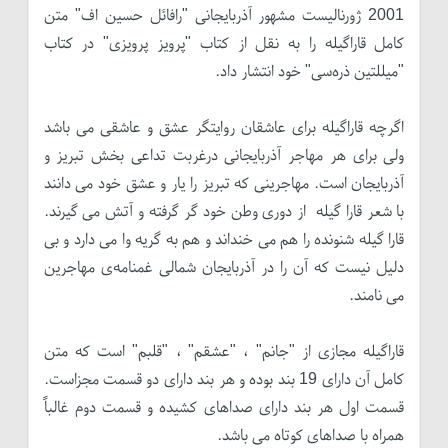
2001 ژورنالیست مشهور آذربایجانی "رافائل حسین اف" متن
کامل قاراگیله را به نقل از کتاب "پرویز پرویزی" در کتاب
"میللتین ذره‌سی" خود انتشار داد.
اگرچه قاراگیله برای عاشقان روایتگر عشق و عاشقی می باشد
ولی برای هر مهاجر آذربایجانی درغربت تداعی بخش تبریز و
آذربایجان است. مهاجرینی که تبریز را یار و عشق خود می دانند
با شعر قارا گیله از دوری وطن خود گر گرفته و آتش می گیرند.
قارا گیله شنونده را هم می خنداند و هم به گریه وا می دارد و بی
دلیل نیست که آن را در آذربایجان شمالی غمنامه‌ی مهاجرین
می نامند.
قاراگیله مجازی از "جانم" ، "عشقم" ، "قلبم" است که متن
کامل آن دارای 19 بند بوده و هر بند دارای دو قسمت مجزاست.
قسمت اول هر بند دارای صداهای کشیده و قسمت دوم غالباً
همراه با صداهای کوتاه می باشد.