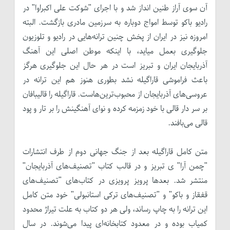
آن سوی آراز طنین انداز شد و با اجرای "شوکت علی اکبراوا" در
رادیو باکو توسط امواج دوباره به سرزمین مادری بازگشت. البته
امروزه نیز در ایران از پخش چنین ترانه‌هایی در رادیو و تلوزیون
جلوگیری بعمل میاید، با اینکه موطن اصلی این آهنگ
آذربایجان ایران و تبریز است در هر حال این جلوگیری هرگز
باعث فراموشی قاراگیله نشد بطوری هنوز هم این ترانه در
عروسی‌های آذربایجان از محبوب‌ترین‌هاست. قاراگیله را قالیبافان
بر سر دار قالی با خود زمزمه کرده و نوای آهنگینش را بر تار و پود
قالی می‌بافند.
متن کامل قاراگیله بعد از جنگ‌ جهانی دوم از طرف انتشارات
"چمن آرا" ی تبریز و در قالب کتاب "تصنیف‌های آذربایجان"
منتشر شد. بعد‌ها پرویز پرویزی در کتاب‌های "تصنیف‌های
قفقاز و باکو" و "تصنیف‌های ترکی استانبولی" خود متن کامل
این ترانه را به چاپ رساند، ولی هر دو کتاب به علت تیراژ محدود
کمیاب بوده و در معدود کتابخانه‌ای پیدا می‌شوند. در سال