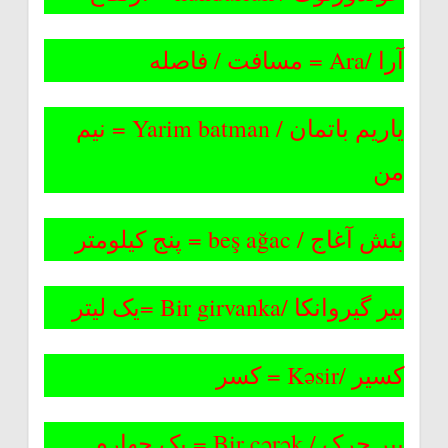
آرا /Ara = مسافت / فاصله
یاریم باتمان / Yarim batman = نیم
من
بئش آغاج / beş ağac = پنج کیلومتر
بیر گیروانکا /Bir girvanka =یک لیتر
کسیر /Kəsir = کسر
بیر چرک / Bir çərək = یک چهارم