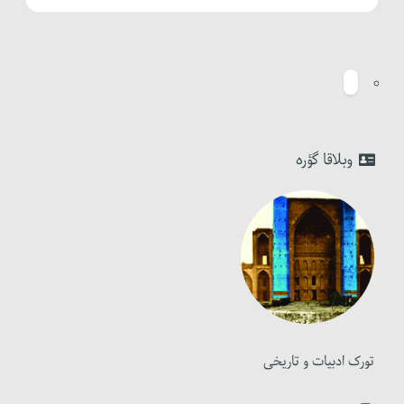
وبلاقا گؤره
تورک ادبیات و تاریخی