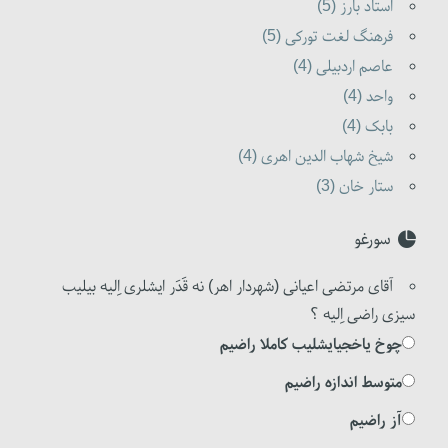
استاد بارز (5)
فرهنگ لغت تورکی (5)
عاصم اردبیلی (4)
واحد (4)
بابک (4)
شیخ شهاب الدین اهری (4)
ستار خان (3)
سورغو
آقای مرتضی اعیانی (شهردار اهر) نه قَدَر ایشلری اِلیه بیلیب
سیزی راضی اِلیه ؟
چوخ یاخجیایشلیب کاملا راضیم
متوسط اندازه راضیم
آز راضیم