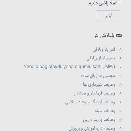
اصلا راضی دئیرم
باغلانتی لار
اهر بتا وبلاقی
حمید انباز وبلاقی
Yenə o bağ olaydı, yenə o qumlu sahil,.MP3
مجلس به زبان ساده
وظایف شهرداری ها
وظایف فرماندار و بخشدار
وظایف فرهنگ و ارشاد اسلامی
وظائف سپاه
وظائف وزارت دارایی
وظیفه اداره اموزش و پرورش