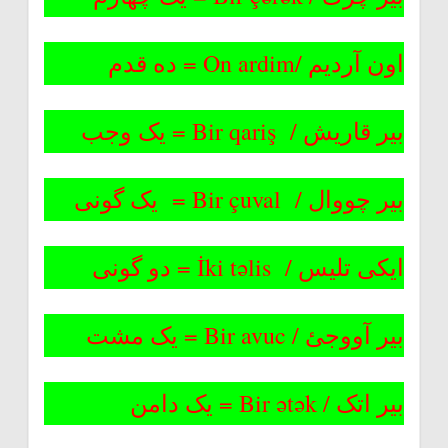
اون آردیم /On ardim = ده قدم
بیر قاریش / Bir qariş = یک وجب
بیر چووال / Bir çuval = یک گونی
ایکی تلیس / İki təlis = دو گونی
بیر آووجئ / Bir avuc = یک مشت
بیر اتک / Bir ətək = یک دامن