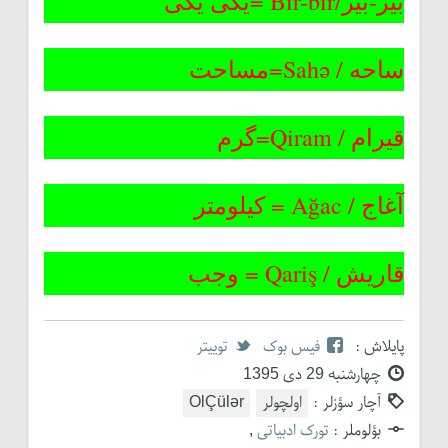
بیر-بیر/Bir-bir =یکی یکی
ساحه / Sahə=مساحت
قیرام / Qiram=گرم
آغاج / Ağac = کیلومتر
قاریش / Qariş = وجب
پایلاش :
فیس بوک
توییتر
چهارشنبه 29 دی 1395
آچار سؤزلر :
اولچولر
OlÇülər
بؤلوملر :
تورک ادبیاتی
,