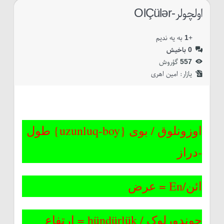
اولچولر-OlÇülər
+
1
به یه ندیم
0
باخیش
557
گؤروش
یازار:‌
امین اهری
اوزونلوق / بوی {uzunluq-boy} طول
-دراز
ائن/En = عرض
حوندورلوک / hündürlük = ارتفاع