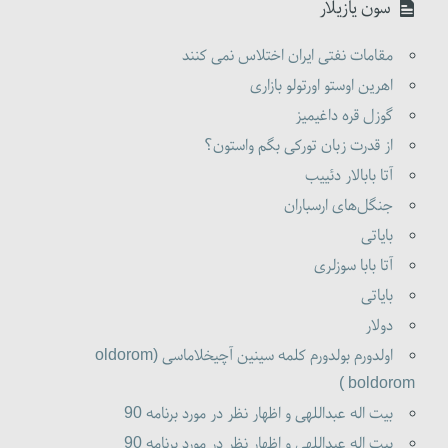
سون یازیلار
مقامات نفتی ایران اختلاس نمی کنند
اهرین اوستو اورتولو بازاری
گوزل قره داغیمیز
از قدرت زبان تورکی بگم واستون؟
آتا بابالار دئییب
جنگل‌های ارسباران
بایاتی
آتا بابا سوزلری
بایاتی
دولار
اولدورم بولدورم کلمه سینین آچیخلاماسی (oldorom
boldorom )
بیت اله عبداللهی و اظهار نظر در مورد برنامه 90
بیت اله عبداللهی و اظهار نظر در مورد برنامه 90