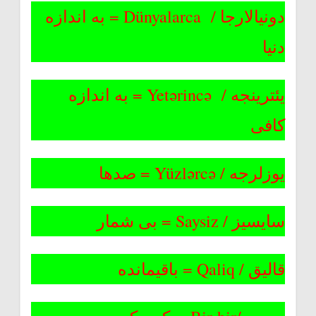
دونیالارجا / Dünyalarca = به اندازه
دنیا
یئترینجه / Yetərincə = به اندازه
کافی
یوزلرجه / Yüzlərcə = صدها
سایسیز / Saysiz = بی شمار
قالیق / Qaliq = باقیمانده