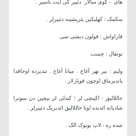
های
- کوی سالار
دئییر کی ایت باسیر .
سکمک : کهلیکین یئریشینه دئییرلر .
قاراواش : قولون دیشی سی
توتقال : چسب
ولیم : بیر تهر آغاج . میانا آغاج . تندیرده اوجاقدا
یاندیرماق اوچون قویارلار .
حاللالیق : اکینچی لر ؛ کندلی لر بیچین دن سونرا
شادیانه ائدنده اونا حاللالیق ائدیریک دئییرلر .
شده ره : لاپ بویوک الک .