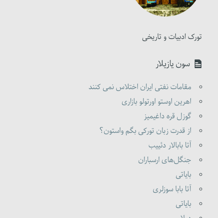
تورک ادبیات و تاریخی
سون یازیلار
مقامات نفتی ایران اختلاس نمی کنند
اهرین اوستو اورتولو بازاری
گوزل قره داغیمیز
از قدرت زبان تورکی بگم واستون؟
آتا بابالار دئییب
جنگل‌های ارسباران
بایاتی
آتا بابا سوزلری
بایاتی