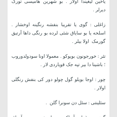
یاخین لیغیندا اولار . بو شهرین هامیسی تورک
دیرلر .
زاغلی : گوی یا تقریبا بنفشه رنگینه اوخشار .
اسلحه یا بو سایاق شئی لرده بو رنگی داها آرتیق
گورمک
اولا بیلر .
تئر : خورجونون بویوکو . معمولا اونا سودولدوروب
؛ باشینا دا بیر تپه جک قویاردی لار .
چور : اوجا بویلو گول چولو دور کی بنفش رنگلی
اولار .
سئلینتی : سئل دن سونرا گلن
.