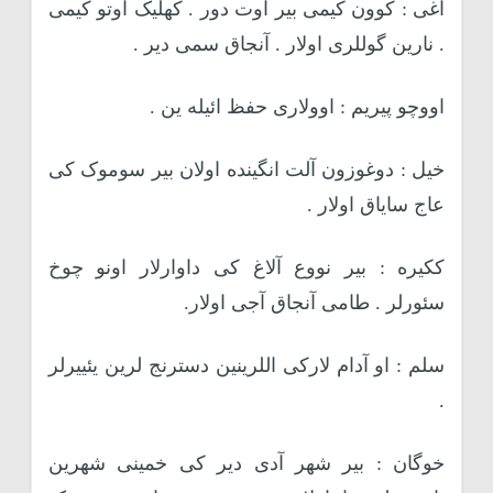
آغی : کوون کیمی بیر اوت دور . کهلیک اوتو کیمی
. نارین گوللری اولار . آنجاق سمی دیر .
اووچو پیریم : اوولاری حفظ ائیله ین .
خیل : دوغوزون آلت انگینده اولان بیر سوموک کی
عاج سایاق اولار .
ککیره : بیر نووع آلاغ کی داوارلار اونو چوخ
سئورلر . طامی آنجاق آجی اولار.
سلم : او آدام لارکی اللرینین دسترنج لرین یئییرلر
.
خوگان : بیر شهر آدی دیر کی خمینی شهرین