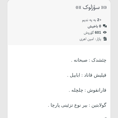
«« سؤزلوک »»
+
2
به یه ندیم
0
باخیش
601
گؤروش
یازار:‌
امین اهری
چئشدک : صبحانه .
قیلیش قاناد : ابابیل .
قارانقوش : چلچله .
گولابتین : بیر نوع تزئینی پارچا .