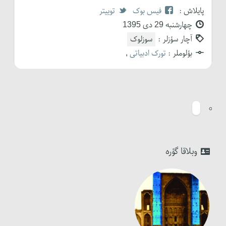
پایلاش :
فیس بوک
توییتر
چهارشنبه 29 دی 1395
آچار سؤزلر :
سوزلوک
بؤلوملر :
تورک ادبیاتی
,
وبلاقا گؤره