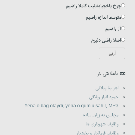
چوخ یاخجیایشلیب کاملا راضیم
متوسط اندازه راضیم
آز راضیم
اصلا راضی دئیرم
باغلانتی لار
اهر بتا وبلاقی
حمید انباز وبلاقی
Yenə o bağ olaydı, yenə o qumlu sahil,.MP3
مجلس به زبان ساده
وظایف شهرداری ها
وظایف فرماندار و بخشدار