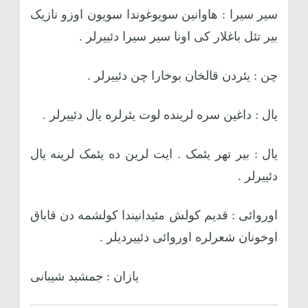
سیر سیرا : هاوانین سویوغوندا سویون اوزو نازیک
بیر تئل باغلار کی اونا سیر سیرا دئییرلر .
چن : یئردن قالخان بوخارا چن دئییرلر .
یال : داغین سره لرینده لوت یئرلره یال دئییرلر .
یال : بیر تهر یئمک . ایت لرین ده یئمک لرینه یال
دئییرلر .
اوروائی : قدیم کولش مئیدانیندا کولشمه دن قاباق
اوخونان شعرلره اوروائی دئییردیلر .
یازان :
جمشید شیبانی