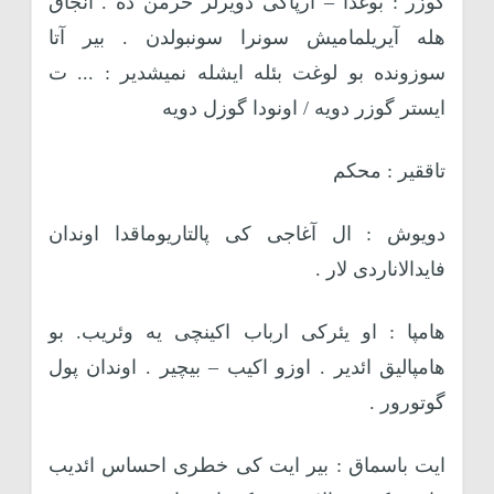
گوزر : بوغدا – آرپاکی دویرلر خرمن ده . آنجاق
هله آیریلمامیش سونرا سونبولدن . بیر آتا
سوزونده بو لوغت بئله ایشله نمیشدیر : ... ت
ایستر گوزر دویه / اونودا گوزل دویه
تاققیر : محکم
دویوش : ال آغاجی کی پالتاریوماقدا اوندان
فایدالاناردی لار .
هامپا : او یئرکی ارباب اکینچی یه وئریب. بو
هامپالیق ائدیر . اوزو اکیب – بیچیر . اوندان پول
گوتورور .
ایت باسماق : بیر ایت کی خطری احساس ائدیب