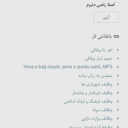
اصلا راضی دئیرم
باغلانتی لار
اهر بتا وبلاقی
حمید انباز وبلاقی
Yenə o bağ olaydı, yenə o qumlu sahil,.MP3
مجلس به زبان ساده
وظایف شهرداری ها
وظایف فرماندار و بخشدار
وظایف فرهنگ و ارشاد اسلامی
وظائف سپاه
وظائف وزارت دارایی
وظیفه اداره اموزش و پرورش