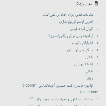
سون یازیلار
مقامات نفتی ایران اختلاس نمی کنند
اهرین اوستو اورتولو بازاری
گوزل قره داغیمیز
از قدرت زبان تورکی بگم واستون؟
آتا بابالار دئییب
جنگل‌های ارسباران
بایاتی
آتا بابا سوزلری
بایاتی
دولار
اولدورم بولدورم کلمه سینین آچیخلاماسی (oldorom
boldorom )
بیت اله عبداللهی و اظهار نظر در مورد برنامه 90