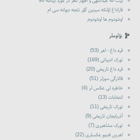
بیت اله عبداللهی و اظهار نظر در مورد برنامه 90
قاراداغ اؤلکه سینین گؤر نئجه دیوانه سی ام
اوشودوم ها اوشودوم
بؤلوملر
قره داغ - اهر (53)
تورک ادبیاتی (169)
قره داغ تاریخی (20)
قالارگی سوزلر (51)
خاطره لی عکس لر (4)
انتخابات (13)
تورک تاریخی (11)
آذربایجان تاریخی (9)
تورک مشاهیری (7)
اهرین قدیم عکسلری (22)