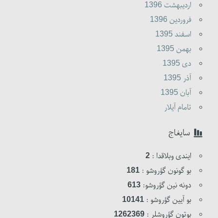
ارديبهشت 1396
فروردين 1396
اسفند 1395
بهمن 1395
دى 1395
آذر 1395
آبان 1395
تامام آیلار
سایغاج
ایندی وبلاقدا :
2
بو گونون گؤروشو :
181
دونه نین گؤروشو:
613
بو آیین گؤروشو :
10141
بوتون گؤروشلر :
1262369