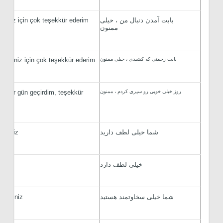
بابت آمدن دنبال من ، خیلی
ığınız için çok teşekkür ederim
ممنون
بابت زحمتی که کشیدی ، خیلی ممنون
ttiğiniz için çok teşekkür ederim
روز خیلی خوبی رو سپری کردم ، ممنون
fli bir gün geçirdim, teşekkür
شما خیلی لطف دارید
iksiniz
خیلی لطف دارد
ik
شما خیلی سخاوتمند هستید
ertsiniz