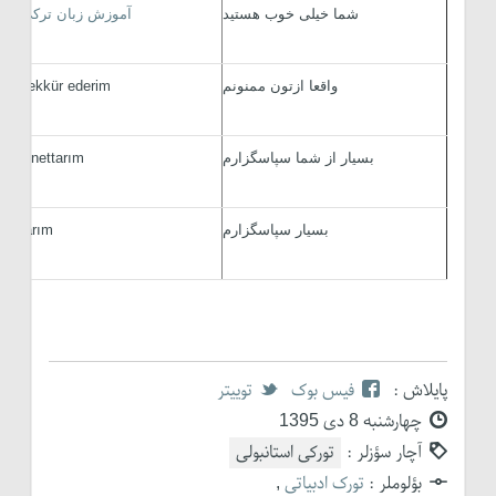
شما خیلی خوب هستید
آموزش زبان ترکی
iniz
واقعا ازتون ممنونم
k teşekkür ederim
بسیار از شما سپاسگزارم
k minnettarım
بسیار سپاسگزارم
nettarım
پایلاش :
فیس بوک
توییتر
چهارشنبه 8 دی 1395
آچار سؤزلر :
تورکی استانبولی
بؤلوملر :
تورک ادبیاتی
,