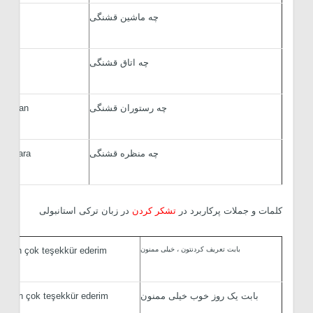
چه ماشین قشنگی
araba
چه اتاق قشنگی
oda
چه رستوران قشنگی
restoran
چه منظره قشنگی
 manzara
کلمات و جملات پرکاربرد در
تشکر کردن
در زبان ترکی استانبولی
بابت تعریف کردنتون ، خیلی ممنون
nız için çok teşekkür ederim.
بابت یک روز خوب خیلی ممنون
gün için çok teşekkür ederim