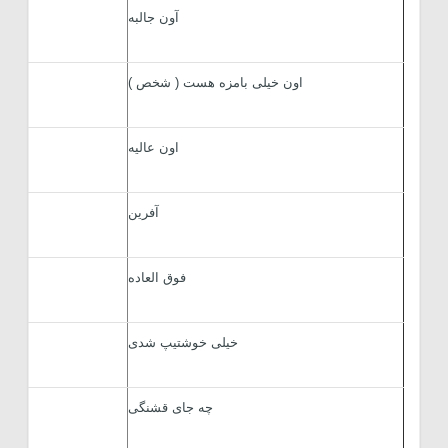
آون جالبه
اون خیلی بامزه هست ( شخص )
اون عالیه
آفرین
فوق العاده
خیلی خوشتیپ شدی
sunuz
چه جای قشنگی
yer