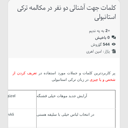
کلمات جهت آشنائی دو نفر در مکالمه ترکی
استانبولی
+
2
به یه ندیم
0
باخیش
544
گؤروش
یازار:‌
امین اهری
پر کاربردترین کلمات و جملات مورد استفاده در
تعریف کردن از
شخص و یا چیزی
در زبان ترکی استانبولی
آرایش جدید موهات خیلی قشنگه
 çok güzel
در انتخاب لباس خیلی با سلیقه هستی
ok zevkli