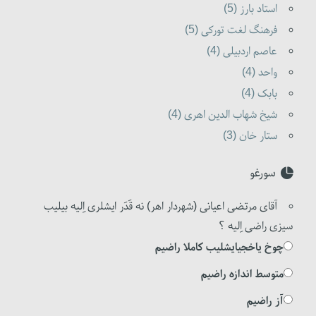
استاد بارز (5)
فرهنگ لغت تورکی (5)
عاصم اردبیلی (4)
واحد (4)
بابک (4)
شیخ شهاب الدین اهری (4)
ستار خان (3)
سورغو
آقای مرتضی اعیانی (شهردار اهر) نه قَدَر ایشلری اِلیه بیلیب
سیزی راضی اِلیه ؟
چوخ یاخجیایشلیب کاملا راضیم
متوسط اندازه راضیم
آز راضیم