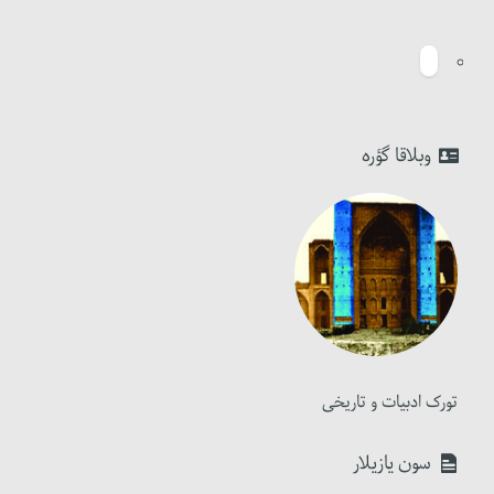
وبلاقا گؤره
تورک ادبیات و تاریخی
سون یازیلار