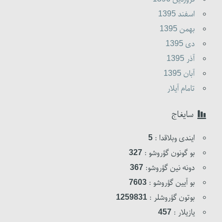
اسفند 1395
بهمن 1395
دى 1395
آذر 1395
آبان 1395
تامام آیلار
سایغاج
ایندی وبلاقدا :
5
بو گونون گؤروشو :
327
دونه نین گؤروشو:
367
بو آیین گؤروشو :
7603
بوتون گؤروشلر :
1259831
یازیلار :
457