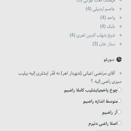
فرهنگ لغت تورکی (5)
عاصم اردبیلی (4)
واحد (4)
بابک (4)
شیخ شهاب الدین اهری (4)
ستار خان (3)
سورغو
آقای مرتضی اعیانی (شهردار اهر) نه قَدَر ایشلری اِلیه بیلیب
سیزی راضی اِلیه ؟
چوخ یاخجیایشلیب کاملا راضیم
متوسط اندازه راضیم
آز راضیم
اصلا راضی دئیرم