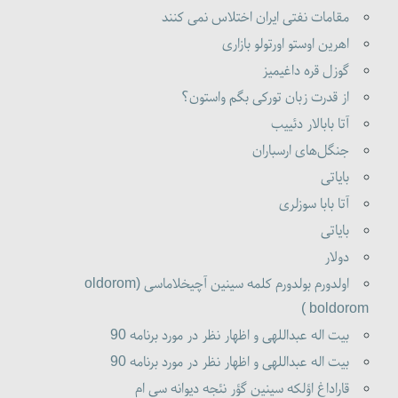
مقامات نفتی ایران اختلاس نمی کنند
اهرین اوستو اورتولو بازاری
گوزل قره داغیمیز
از قدرت زبان تورکی بگم واستون؟
آتا بابالار دئییب
جنگل‌های ارسباران
بایاتی
آتا بابا سوزلری
بایاتی
دولار
اولدورم بولدورم کلمه سینین آچیخلاماسی (oldorom
boldorom )
بیت اله عبداللهی و اظهار نظر در مورد برنامه 90
بیت اله عبداللهی و اظهار نظر در مورد برنامه 90
قاراداغ اؤلکه سینین گؤر نئجه دیوانه سی ام