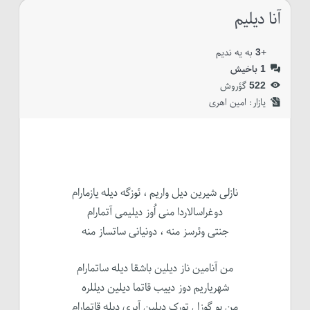
آنا دیلیم
+
3
به یه ندیم
1
باخیش
522
گؤروش
یازار:‌
امین اهری
نازلی شیرین دیل واریم ، ئوزگه دیله یازمارام
دوغراسالاردا منی اُوز دیلیمی آتمارام
جنتی وئرسز منه ، دونیانی ساتساز منه
من آنامین ناز دیلین باشقا دیله ساتمارام
شهریاریم دوز دییب قاتما دیلین دیللره
من بو گوزل تورک دیلین آیری دیله قاتمارام