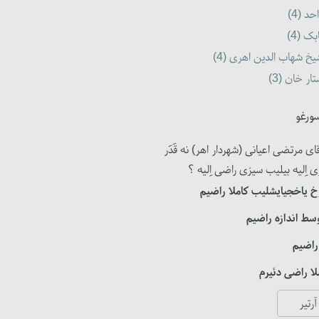
حد (4)
بک (4)
خ شهاب الدین اهری (4)
ار خان (3)
ورغو
ای مرتضی اعیانی (شهردار اهر) نه قَدَر
ی اِلیه بیلیب سیزی راضی اِلیه ؟
 یاخجیایشلیب کاملا راضیم
سط اندازه راضیم
راضیم
ا راضی دئیرم