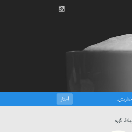
بلاقا گؤره