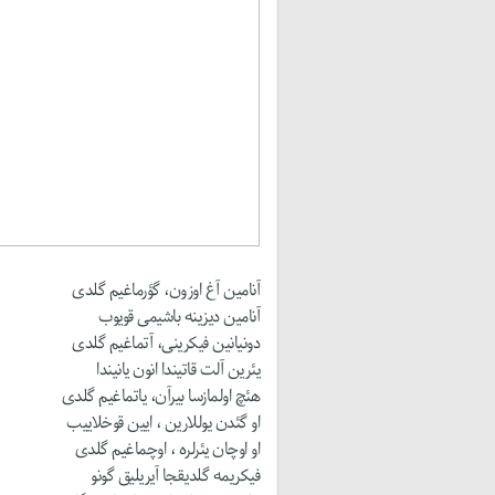
آنامین آغ اوزون، گؤرماغیم گلدی
آنامین دیزینه باشیمی قویوب
دونیانین فیکرینی، آتماغیم گلدی
یئرین آلت قاتیندا انون یانیندا
هئچ اولمازسا بیرآن، یاتماغیم گلدی
او گئدن یوللارین ، ایین قوخلاییب
او اوچان یئرلره ، اوچماغیم گلدی
فیکریمه گلدیقجا آیریلیق گونو