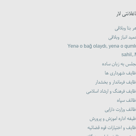
اغلانتی لار
ر بتا وبلاقی
ید انباز وبلاقی
Yenə o bağ olaydı, yenə o quml
sahil,
جلس به زبان ساده
ظایف شهرداری ها
ایف فرماندار و بخشدار
ظایف فرهنگ و ارشاد اسلامی
ظائف سپاه
ائف وزارت دارایی
یفه اداره اموزش و پرورش
ایف و اختیارات قوه قضائیه