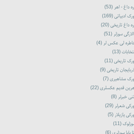
ه داغ - اهر (53)
رک ادبیاتی (169)
ه داغ تاریخی (20)
لارگی سوزلر (51)
طره لی عکس لر (4)
تخابات (13)
رک تاریخی (11)
ربایجان تاریخی (9)
رک مشاهیری (7)
رین قدیم عکسلری (22)
نی خبرلر (8)
رکی شعرلر (29)
رکی یازیلار (5)
زلوک (11)
ا بابا سوزلری (6)