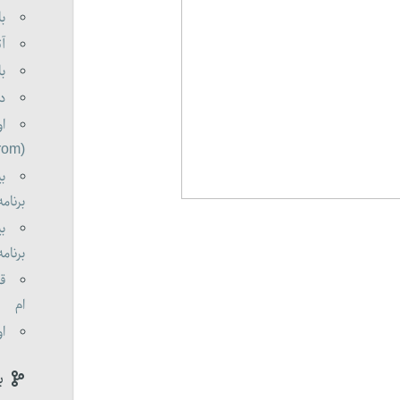
با
آت
با
دو
او
(oldorom boldorom )
بی
برنامه 0
بی
برنامه 0
قا
ام
او
ب