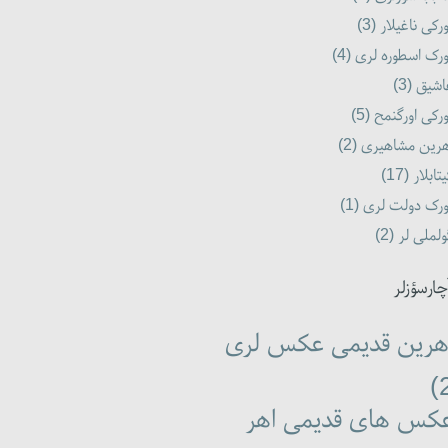
رکی ناغیلار (3)
رک اسطوره لری (4)
شیق (3)
رکی اورگنمح (5)
رین مشاهیری (2)
تابلار (17)
رک دولت لری (1)
لملی لر (2)
چارسؤزلر
هرین قدیمی عکس لری
کس های قدیمی اهر