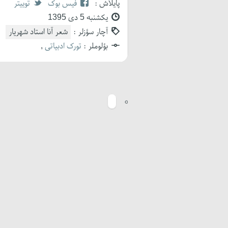
پایلاش :
فیس بوک
توییتر
یکشنبه 5 دی 1395
آچار سؤزلر :
شعر آنا استاد شهریار
بؤلوملر :
تورک ادبیاتی
,