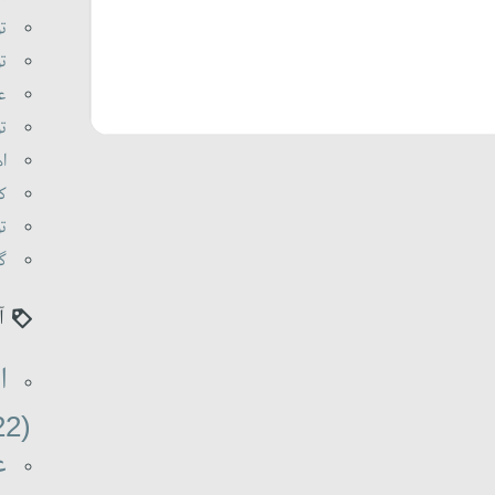
تو
تو
عا
تو
اه
کی
تو
گو
آ
ا
(22)
ع