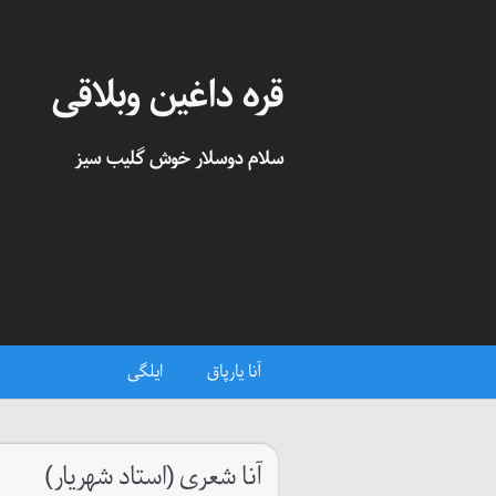
قره داغین وبلاقی
سلام دوسلار خوش گلیب سیز
آنا یارپاق
ایلگی
آنا شعری (استاد شهریار)