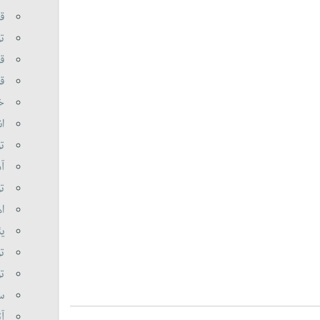
قر
تو
قر
قا
خا
ان
تو
آذ
تو
اه
یئ
تو
تو
سو
آت