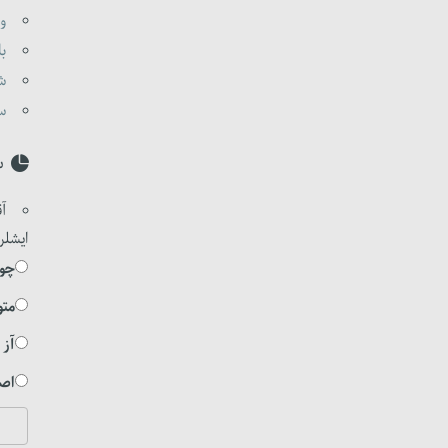
وا
با
شی
ست
س
آق
ایشلر
چوخ
متو
آز 
اصل