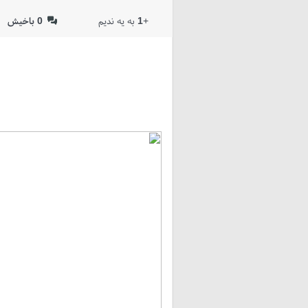
+
1
به یه ندیم
0
باخیش