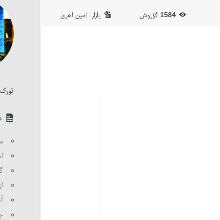
1584
گؤروش
یازار:‌
امین اهری
تورک 
س
مق
اه
گو
از
آت
جن