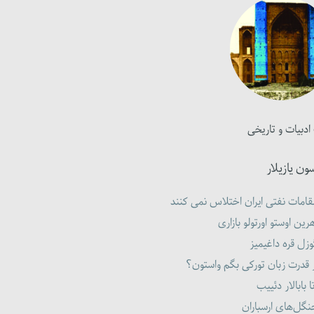
ادبیات و تاریخی
ون یازیلار
امات نفتی ایران اختلاس نمی کنند
رین اوستو اورتولو بازاری
زل قره داغیمیز
 قدرت زبان تورکی بگم واستون؟
ا بابالار دئییب
گل‌های ارسباران