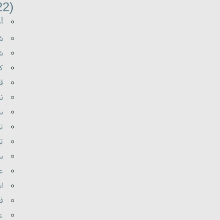
(22)
اه
شه
شع
کی
قر
نب
سو
تو
تو
سی
عل
اس
فر
عا