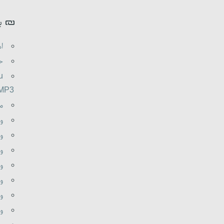
ب
اه
حم
u
.MP3
م
و
وظ
و
و
وظ
وظ
وظ