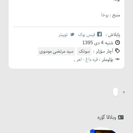
منبع :
یوخا
پایلاش :
فیس بوک
توییتر
شنبه 4 دی 1395
آچار سؤزلر :
سوتک
سید مرتضی موسوی
بؤلوملر :
قره داغ - اهر
,
وبلاقا گؤره