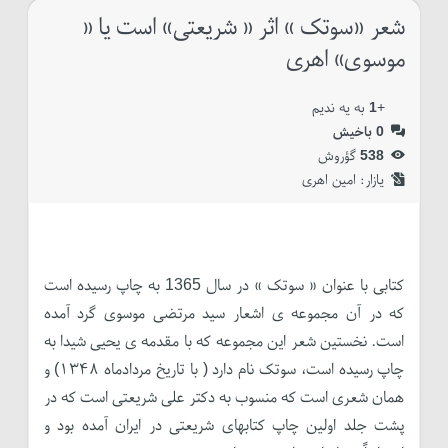
شعر «سوتک » اثر « شریعتی» است یا «
موسوی» اهری
+
1
به یه ندیم
0
باخیش
538
گؤروش
یازار:‌
امین اهری
کتابی با عنوان « سوتک » در سال 1365 به چاپ رسیده است
که در آن مجموعه ی اشعار سید مرتضی موسوی گرد آمده
است. نخستین شعر این مجموعه که با مقدمه ی یحیی شیدا به
چاپ رسیده است،‌ سوتک نام دارد ( با تاریخ مردادماه ۱۳۴۸) و
همان شعری است که منسوب به دکتر علی شریعتی است که در
پشت جلد اولین چاپ کتابهای شریعتی در ایران آمده بود و