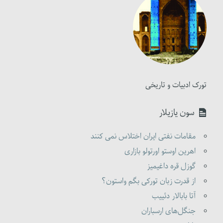
تورک ادبیات و تاریخی
سون یازیلار
مقامات نفتی ایران اختلاس نمی کنند
اهرین اوستو اورتولو بازاری
گوزل قره داغیمیز
از قدرت زبان تورکی بگم واستون؟
آتا بابالار دئییب
جنگل‌های ارسباران