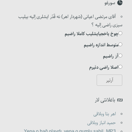
سورغو
آقای مرتضی اعیانی (شهردار اهر) نه قَدَر ایشلری اِلیه بیلیب
سیزی راضی اِلیه ؟
چوخ یاخجیایشلیب کاملا راضیم
متوسط اندازه راضیم
آز راضیم
اصلا راضی دئیرم
باغلانتی لار
اهر بتا وبلاقی
حمید انباز وبلاقی
Yenə o bağ olaydı, yenə o qumlu sahil,.MP3