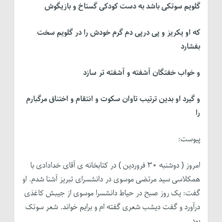
گلویم سوتکی باشد به دست کودکی گستاخ و بازیگوش
که او یکریز و پی درپی دم گرم خودش را در گلویم سخت
بفشارد
و خواب خفتگان آشفته و آشفته تر سازد
و گیرد او بدین ترتیب تاوان سکوت و انتقام و اختناق مرگبارم
را
پیوست:
امروز ( دوشنبه ۳۰ فروردین ) در کتابخانه ی آقای خدادادی با
همکلاسی سید مرتضی موسوی در دانشسرای تبریز آشنا شدم. او
گفت: یک روز صبح در حیاط دانشسرا موسوی از جیبش کاغذی
درآورد و گفت دیشب شعری گفته ام و برایم خواند. شعر سوتک
بود.