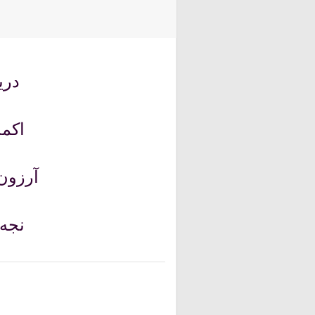
+
به یه ندیم
0
1
باخیش
دری
اکمد
آرزون 
نجه 