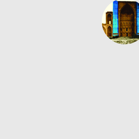
ادبیات و تاریخی
ون یازیلار
امات نفتی ایران اختلاس نمی کنند
رین اوستو اورتولو بازاری
زل قره داغیمیز
 قدرت زبان تورکی بگم واستون؟
ا بابالار دئییب
گل‌های ارسباران