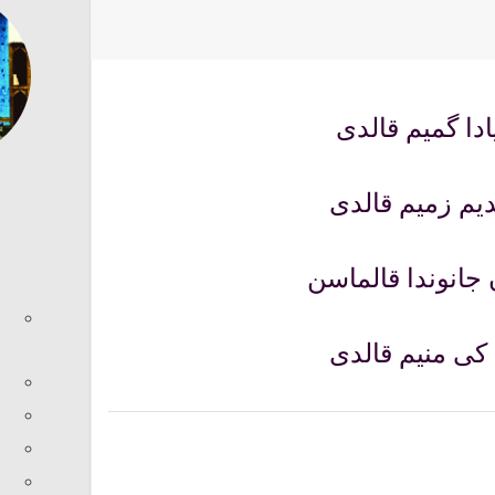
یازار:‌
امین اهری
گؤروش
0
ادا گمیم قالدی
یم زمیم قالدی
تورک 
س
جانوندا قالماسن
مق
اه
کی منیم قالدی
گو
از
آت
جن