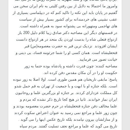
وامروز ما احتمالا به دلایل از بین رفتن کلیتی به نام ایران سخن می
گفتیم.در پایان باید این نکته را تاکید کنم که در دیپلماسی بسیاری از
عقب نشینی های خردمندانه برای کشور بسیار بیش از سیاست
های تهاجمی ومتهورانه بی پشتوانه سود به همراه داشته است.
در قسمتهای دیگر این مصاحبه دکتر صادق زیبا کلام دلیل 200 باز
ازدواج فتعلی شاه را بدست اوردن یک متحد در هر ازدواج دانست
ایشان افزودند نزدیک ترین قبر به حضرت معصومه(س) قبر
فتحعلیشاه است. همان کسی او را شما جرثومه فساد، بی دینی و
خیانت تصور می فرمایید.
مصاحبه کننده: چون قدرت داشته و پادشاه بوده حتما به زور
حکومت او را در آن مکان مقدس دفن کرده اند.
پاسخ: مابقی تاریختان هم همین طوری است. اولا اصلا به زور نبوده
است. بلکه جنازه او با ابهت و با جمعیت از تهران به قم حمل شدو
کل مملکت عزدارای کردند. بر جنازه او بزرگترین علما و روحانیون
ایران نماز خواندند. ثانیا در هیچ کجا تاریخ ذکر نشده که مردم و
علما مخالف دفن جنازه فتحعلیشاه در حرم حضرت معصومه بودند و
چون زور علما و مراجع نمی رسید به عنوان اعتراض سکوت کردند
و از منازلشان بیرون نیامدند بلکه تاریخ عکس اینها را می گوید .
تاریخ می گوید که علما و مراجع نجف تسلیت گفتند. مردم سیاه