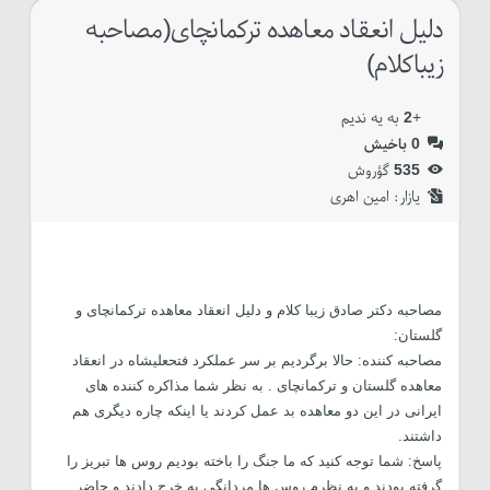
دلیل انعقاد معاهده ترکمانچای(مصاحبه
زیباکلام)
+
2
به یه ندیم
0
باخیش
535
گؤروش
یازار:‌
امین اهری
مصاحبه دکتر صادق زیبا کلام و دلیل انعقاد معاهده ترکمانچای و
گلستان:
مصاحبه کننده: حالا برگردیم بر سر عملکرد فتحعلیشاه در انعقاد
معاهده گلستان و ترکمانچای . به نظر شما مذاکره کننده های
ایرانی در این دو معاهده بد عمل کردند یا اینکه چاره دیگری هم
داشتند.
پاسخ: شما توجه کنید که ما جنگ را باخته بودیم روس ها تبریز را
گرفته بودند و به نظرم روس ها مردانگی به خرج دادند و حاضر