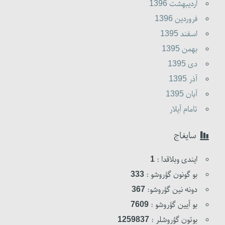
ارديبهشت 1396
فروردين 1396
اسفند 1395
بهمن 1395
دى 1395
آذر 1395
آبان 1395
تامام آیلار
سایغاج
ایندی وبلاقدا :
1
بو گونون گؤروشو :
333
دونه نین گؤروشو:
367
بو آیین گؤروشو :
7609
بوتون گؤروشلر :
1259837