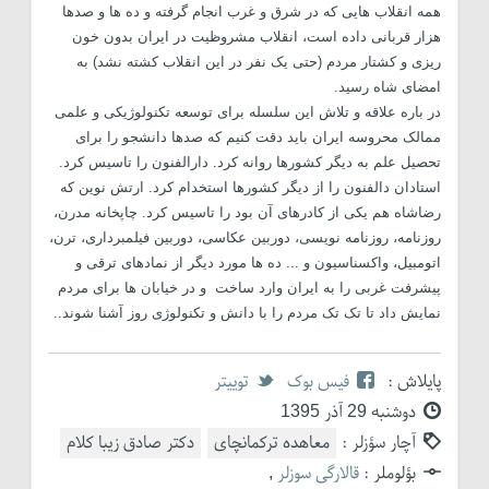
همه انقلاب هایی که در شرق و غرب انجام گرفته و ده ها و صدها
هزار قربانی داده است، انقلاب مشروظیت در ایران بدون خون
ریزی و کشتار مردم (حتی یک نفر در این انقلاب کشته نشد) به
امضای شاه رسید.
در باره علاقه و تلاش این سلسله برای توسعه تکنولوژیکی و علمی
ممالک محروسه ایران باید دقت کنیم که صدها دانشجو را برای
تحصیل علم به دیگر کشورها روانه کرد. دارالفنون را تاسیس کرد.
استادان دالفنون را از دیگر کشورها استخدام کرد. ارتش نوین که
رضاشاه هم یکی از کادرهای آن بود را تاسیس کرد. چاپخانه مدرن،
روزنامه، روزنامه نویسی، دوربین عکاسی، دوربین فیلمبرداری، ترن،
اتومبیل، واکسناسیون و ... ده ها مورد دیگر از نمادهای ترقی و
پیشرفت غربی را به ایران وارد ساخت و در خیابان ها برای مردم
نمایش داد تا تک تک مردم را با دانش و تکنولوژی روز آشنا شوند..
پایلاش :
فیس بوک
توییتر
دوشنبه 29 آذر 1395
آچار سؤزلر :
معاهده ترکمانچای
دکتر صادق زیبا کلام
بؤلوملر :
قالارگی سوزلر
,