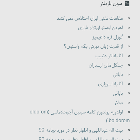
سون یازیلار
مقامات نفتی ایران اختلاس نمی کنند
اهرین اوستو اورتولو بازاری
گوزل قره داغیمیز
از قدرت زبان تورکی بگم واستون؟
آتا بابالار دئییب
جنگل‌های ارسباران
بایاتی
آتا بابا سوزلری
بایاتی
دولار
اولدورم بولدورم کلمه سینین آچیخلاماسی (oldorom
boldorom )
بیت اله عبداللهی و اظهار نظر در مورد برنامه 90
بیت اله عبداللهی و اظهار نظر در مورد برنامه 90