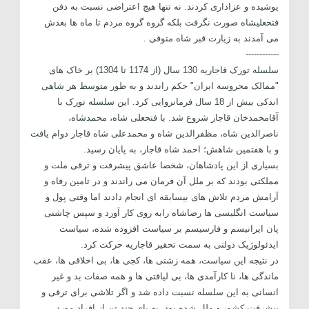
پوشیده و عزاداری کردند. نه تنها هیچ اعتراضی نسبت به دفن
فتحعلیشاه صورت نگرفت بلکه گروه گروه مردم تا ماه ها بعدش
می آمدند به زیارت قبر شاه متوفی .
------------
سلسله تورک قاجاریه 130 سال (از 1174 تا 1304) بر خاک های
"ممالک محروسه ایران" حکم راندند و به طور متوسط هر شاهی
اندکی بیش از 18 سال فرمانروایی کرد. این سلسله تورک با
آقامحمدخان قاجار شروع شد. با فتحعلی شاه، محمدشاه،
ناصرالدین شاه، مظفرالدین شاه و محمدعلی شاه قاجار دوام یافت
و با هفتمین شاهش؛ احمد شاه قاجار، به پایان رسید.
بسیاری از این پادشاهان، شخصا عاشق پیشرفت و ترقی ملت و
مملکتی بودند که بر ملل آن فرمان می راندند و در تامین رفاه و
آرامش مردم تلاش های بیسابقه ای انجام دادند اما وقتی پول و
سیاست انگلیسی ها رضاشاه رابه روی کار آورد و سپس چاشنی
پان ایرانیسم و فارسیسم بر سیاست افزوده شده، سیاست
ایدئولوژیک دولتی به سمت تحقیر قاجاریه حرکت کرد.
در نتیجه این سیاست، همه زشتی ها، کجی ها، بی اخلاقی ها، عقب
ماندگی ها، نا کارآمدی ها، بی لیاقتی ها و همه صفات بد و غیر
انسانی به این سلسله نسبت داده شد و اگر تلاشی برای ترقی و
پیشرفت کشور و ملل شده بود، به پای چند تن از افراد مورد