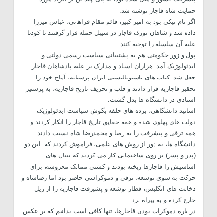
حمایت شاه قاجار نوشته شد.
اگر نام نیکی بود به امیر کبیر، قائم مقام فراهانی، عباس میرزا
داده شد و شاهان تورک قاجار در سیبل حمله قرار گرفتند تا کودتا
علیه آن سلسله را توجیه کنند.
پول و زور حکومتی هم به پشتیبانی سیاست رسمی دولتی و
ایدئولوژیک آمد. هزاران اسناد و مدارک بر علیه پادشاهان قاجار
حعل شد. کتاب های ناسیونالیستی ایران پرستانه، آماج خود را
تحقیر قاجاریه قرار دادند و قلب و تحریف تاریخ قاجاریه، به پرستیز
استادی در دانشگاه ها بدل گشت.
اساتید دانشگاهی، برده های حلقه بگوش سیاست ایدئولوژیک
دولت های پهلوی شده و همه حقایق تاریخ قاجار را انکار کردند و
همه ترقی و پیشرفت را به رضا و محمدرضا شاه نسبت دادند.
دانشگاه ها، به دور از روش های علمی، فراموش کردند که این دو
(پدر و پسر) بر روی ساختمانی کار می کردند که بنیان های
اساسیش را قاجارها ریخته بودند و کشتی ممالک محروسه، برای
حرکت به سوی توسعه، ترقی و دموکراسی حاضر بود اما رضاشاه و
دخالت های انگلیس، قطار توشعه و پشیرفت قاجاریه را از ریل
خارج کرده و به بیراه برد.
در باره دموکرات بودن قاجارها، تنها کافی است بدانیم که بر عکس