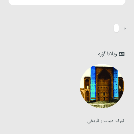
وبلاقا گؤره
تورک ادبیات و تاریخی