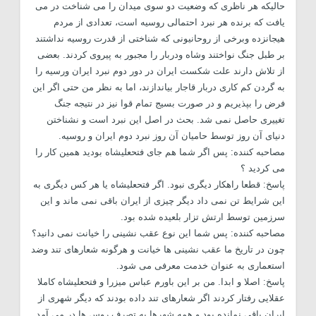
حالیکه هر ناظری که وضعیت دو سوی میدان را می شناخت در می
یافت که برنده هر نبرد احتمالی روسیه است، تعدادی از مردم
هیجانزده وبرخی از روحانیونی که شناختی از قدرت روسیه نداشتند
بر طبل جنگ نواختند وشاه ودربار را مجبور به پیروی کردند. بعضی
از تلاش دارند علت شکست ایران در دور دوم نبرد ایران ورسیه را
به گردن کم کاری دربار قاجار بیاندازند، اما به نظر من حتی اگر این
فرض را بپذیریم و در صورت بسیج تمام قوا نیز در نتیجه جنگ
تغییری حاصل نمی شد. بحث در اصل این نبرد است و نشناختن
دنیای آن روز توسط حامیان آن روز نبرد دوم ایران و روسیه.
مصاحبه کننده: پس اگر شما هم جای فتحعلیشاه بودید همین کار را
می کردید ؟
پاسخ: قطعا راهکار دیگری نبود. اگر فتحعلیشاه یا هر کس دیگری به
این شرایط تن نمی داد دیگر چیزی از ایران باقی نمی ماند و این
سرزمین توسط ارتش تزار بلعیده شده بود.
مصاحبه کننده: پس شما این نوع عقب نشینی را خیانت نمی دانید؟
چون در تاریخ ما عقب نشینی ها خیانت و هرگونه شعارهای تند وضد
استعماری به عنوان خدمت معرفی می شود.
پاسخ: اصلا و ابدا. من بر این باورم عباس میزرا و فتحعلیشاه کاملا
عقلایی رفتار کردند اگر شعارهای تند داده بودند که دیگر شهری از
ایران باقی نمانده بود و همه شهرها به تصرف روس ها در می آمد