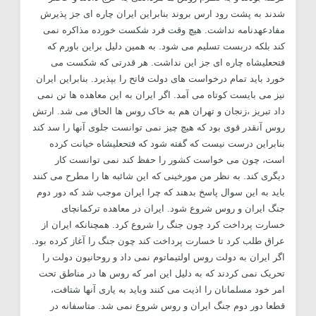
شدند به پشت رود ارس بروند بنابراین ایران چاره ای جز پذیرش
مفادعهدنامه نداشت. هیچ وقت فرد شکست خورده مذاکره نمی
کند بلکه دربست تسلیم می شود. به همین دلیل براین باورم که
فتحعلیشاه چاره ای جز این نداشت. هر قدرتی که شکست می
خورد باید تمام درخواست های دولت فاتح را بپذیرد. بنابراین ایران
نیز می بایست کوتاه می آمد. اگر ایران به این معاهده ها تن نمی
داد تبریز ،زنجان و تهران هم به خاک روس ها الحاق می شد. ارتش
روس آنقدر قوی بود که هیچ چیز نمی توانست جلوی آنها را سد کند
بنابراین درست نیست که گفته شود که فتحعلیشاه خیانت کرده
است، چون می خواست کشور را حفظ کند نمی توانست کار
دیگری کند. به نظر من مورخینی که این شائبه ها را مطرح می کنند
باید به این سوال پاسخ بدهند که چرا ایران موجب شد که دور دوم
جنگ ایران و روس شروع شود. ایران در معاهده ترکمانچای
خسارت پرداخت کرد چون جنگ را شروع کرد. همچنانکه ایران از
عراق طلب کرد تا خسارت پرداخت کند چون جنگ را آغاز کرده بود.
اگر ایران به دولت روس اولتیماتوم نمی داد و روحانیون دولت را
تحریک نمی کردند که به دلیل این امر که روس ها در مناطق تحت
امر خود مسلمانان را اذیت می کنند وباید به یاری آنها شتافت،
قطعا دور دوم جنگ ایران و روس شروع نمی شد. متاسفانه در