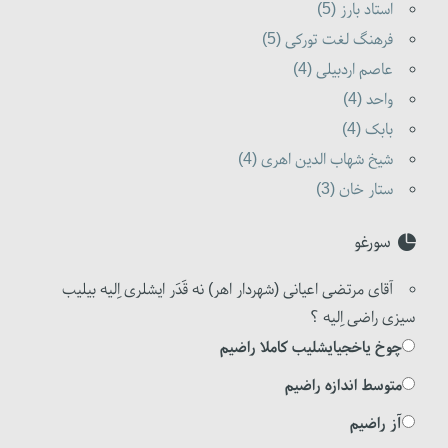
استاد بارز (5)
فرهنگ لغت تورکی (5)
عاصم اردبیلی (4)
واحد (4)
بابک (4)
شیخ شهاب الدین اهری (4)
ستار خان (3)
سورغو
آقای مرتضی اعیانی (شهردار اهر) نه قَدَر ایشلری اِلیه بیلیب
سیزی راضی اِلیه ؟
چوخ یاخجیایشلیب کاملا راضیم
متوسط اندازه راضیم
آز راضیم