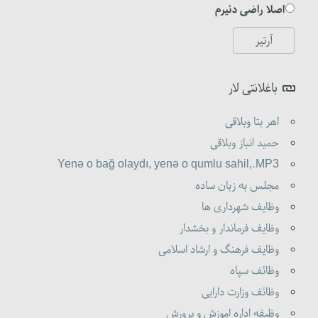
اصلا راضی دئیرم
باغلانتی لار
اهر بتا وبلاقی
حمید انباز وبلاقی
Yenə o bağ olaydı, yenə o qumlu sahil,.MP3
مجلس به زبان ساده
وظایف شهرداری ها
وظایف فرماندار و بخشدار
وظایف فرهنگ و ارشاد اسلامی
وظائف سپاه
وظائف وزارت دارایی
وظیفه اداره اموزش و پرورش