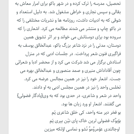
تحصیل، مدرسه را ترک کرده و در شهر باکو برای امرار معاش به
بقالی و سپس نجاری و خراطی مشغول شد. به دلیل استعداد و
شوقی که به ادبیات داشت، روزنامه ها و نشریات مختلفی را که
در باکو چاپ و منتشر می شدند مطالعه می کرد. اشعاری را که
سروده بود برای دوستانش می خواند و بر اثر تشویق همین
دوستان، مدتی را در نزد شاعر بزرگ باکو، عبدالخالق یوسف به
فراگیری فنون شعر پرداخت. در جلسات ادبی که در منزل
استادش برگزار می شد شرکت می کرد و از محضر ادبا و شعرائی
چون آقاداداش منیری و صمد منصوری و عبدالخالق بهره می
جست. اشعار خود را نیز در همین مجالس عرضه می کرد.
تخلس واحد را نیز در همین مجلس ادبی به او دادند.
واحد در شعر و شاعری، در حدی بود که به وی{یادگار فضولی}
می گفتند. اشعار او ورد زبان ها بود.
بو فخر دیر منه واحد، کی خلق شاعری یَم
بؤیوُک فضولی لرین خاک پای نیْن بیری یَم
اوجالتدی عؤمروُموُ نَشو و نماسی اؤلکه میزین