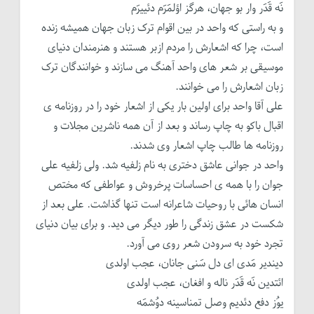
نَه قَدَر وار بو جهان، هرگز اؤلمَرَم دئییرَم
و به راستی که واحد در بین اقوام ترک زبان جهان همیشه زنده
است، چرا که اشعارش را مردم ازبر هستند و هنرمندان دنیای
موسیقی بر شعر های واحد آهنگ می سازند و خوانندگان ترک
زبان اشعارش را می خوانند.
علی آقا واحد برای اولین بار یکی از اشعار خود را در روزنامه ی
اقبال باکو به چاپ رساند و بعد از آن همه ناشرین مجلات و
روزنامه ها طالب چاپ اشعار وی شدند.
واحد در جوانی عاشق دختری به نام زلفیه شد. ولی زلفیه علی
جوان را با همه ی احساسات پرخروش و عواطفی که مختص
انسان هائی با روحیات شاعرانه است تنها گذاشت. علی بعد از
شکست در عشق زندگی را طور دیگر می دید. و برای بیان دنیای
تجرد خود به سرودن شعر روی می آورد.
دیندیر مَدی ای دل سَنی جانان، عجب اولدی
ائتدین نَه قَدَر ناله و افغان، عجب اولدی
یوُز دفع دئدیم وصل تمناسینه دوُشمَه