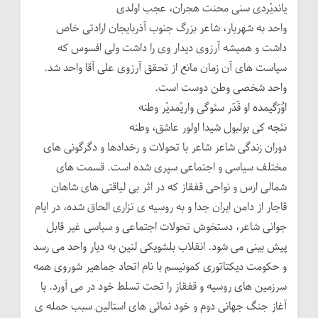
یاندیْردی سنی محنت هجران، عجب اولدی
واحد به شهریار، شاعر بزرگ جنوب آذربایجان ارادتی خاص
داشت و همیشه آرزوی دیدار وی را داشت ولی افسوس که
سیاست های آن زمان مانع از تحقق آرزوی علی آقا واحد شد.
واحد شخصی وطن دوست است.
اوُرَگیمده او قَدَر سئوگی واریْمدیْر وطنه
نئجه کی بولبول شیدا اولور عاشق، وطنه
دوران زندگی شاعر شاعر با تحولات و رخدادها و دگرگونی های
مختلف سیاسی و اجتماعی سپری شده است. قسمت های
شمالی ارس و نواحی قفقاز که در اثر بی لیاقتی های شاهان
قاجار از دامن ایران جدا و به روسیه ی تزاری الحاق شده، در ایام
جوانی شاعر، دستخوش تحولات اجتماعی و سیاسی غیر قابل
پیش بینی می شود. انقلاب بلشویکی لنین به دیار واحد می رسد
و حکومت دیکتاتوری کمونیسم با نام اتحاد جماهیر شوروی همه
سرزمین های روسیه و قفقاز را تحت تسلط خود در می آورد. با
آغاز جنگ جهانی دوم و خود نمائی های استالین سبب حمله ی