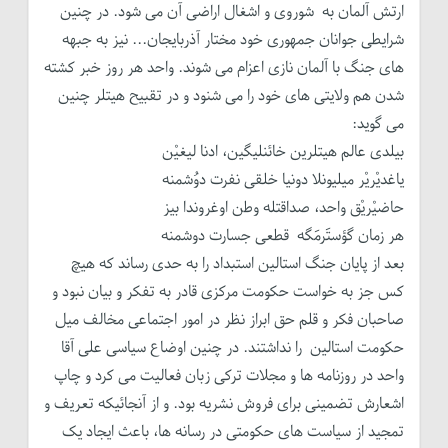
ارتش آلمان به شوروی و اشغال اراضی آن می شود. در چنین
شرایطی جوانان جمهوری خود مختار آذربایجان... نیز به جبهه
های جنگ با آلمان نازی اعزام می شوند. واحد هر روز خبر کشته
شدن هم ولایتی های خود را می شنود و در تقبیح هیتلر چنین
می گوید:
بیلدی عالم هیتلرین خائنلیگین، ادنا لیغیْن
یاغدیْریْر میلیونلا دونیا خلقی نفرت دوُشمنه
حاضیْریْق واحد، صداقتله وطن اوغروندا بیز
هر زمان گؤستَرمَگه قطعی جسارت دوشمنه
بعد از پایان جنگ استالین استبداد را به حدی رساند که هیچ
کس جز به خواست حکومت مرکزی قادر به تفکر و بیان نبود و
صاحبان فکر و قلم حق ابراز نظر در امور اجتماعی مخالف میل
حکومت استالین را نداشتند. در چنین اوضاع سیاسی علی آقا
واحد در روزنامه ها و مجلات ترکی زبان فعالیت می کرد و چاپ
اشعارش تضمینی برای فروش نشریه بود. و از آنجائیکه تعریف و
تمجید از سیاست های حکومتی در رسانه ها، باعث ایجاد یک