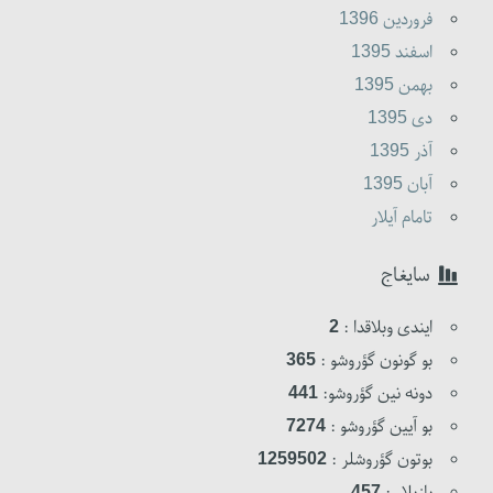
فروردين 1396
اسفند 1395
بهمن 1395
دى 1395
آذر 1395
آبان 1395
تامام آیلار
سایغاج
ایندی وبلاقدا :
2
بو گونون گؤروشو :
365
دونه نین گؤروشو:
441
بو آیین گؤروشو :
7274
بوتون گؤروشلر :
1259502
یازیلار :
457