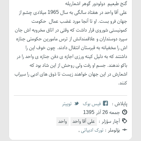
گنج طبعیم دولودور گوهر اشعاریله
علی آقا واحد در هفتاد سالگی به سال 1965 میلادی چشم از
جهان فرو بست. او تا آنجا مورد غضب عمال حکومت
کمونیستی شوروی قرار داشت که وقتی در اتاق مخروبه اش جان
سپرد دوستداران و علاقمندانش از ترس مامورین حکومتی جنازه
اش را مخفیانه به قبرستان انتقال دادند. چون خوف این را
داشتند که به دلیل کینه ورزی اجازه ی دفن جنازه ی واحد را در
باکو ندهند. جسم او رفت ولی روحش از این شاد بود که
اشعارش در این جهان خواهند زیست تا ذوق های ادبی را سیراب
کنند.
پایلاش :
فیس بوک
توییتر
جمعه 26 آذر 1395
آچار سؤزلر :
علی آقا واحد
واحد
بؤلوملر :
تورک ادبیاتی
,