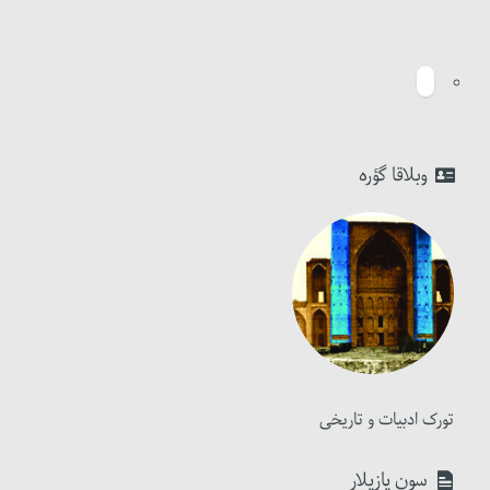
وبلاقا گؤره
تورک ادبیات و تاریخی
سون یازیلار