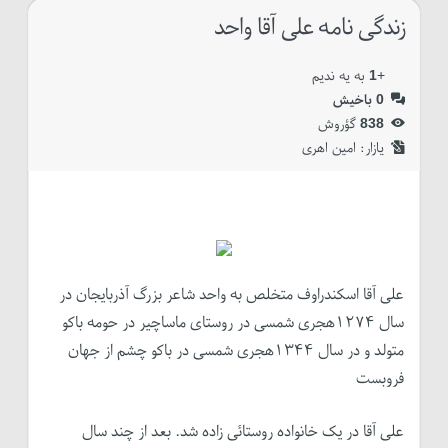
زندگی نامه علی آقا واحد
+
1
به یه ندیم
0
باخیش
838
گؤروش
یازار:‌
امین اهری
علی آقا اسکندراوف متخلص به واحد شاعر بزرگ آذربایجان در
سال ۱۲۷۴هجری شمسی در روستای ماساچیر در حومه باکو
متولد و در سال ۱۳۴۴هجری شمسی در باکو چشم از جهان
فروبست
علی آقا در یک خانواده روستائی زاده شد. بعد از چند سال