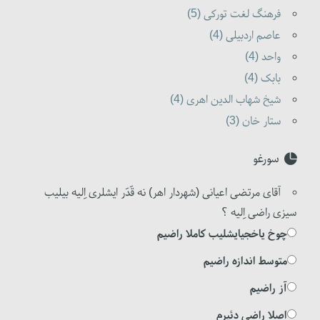
فرهنگ لغت تورکی (5)
عاصم اردبیلی (4)
واحد (4)
بابک (4)
شیخ شهاب الدین اهری (4)
ستار خان (3)
سورغو
آقای مرتضی اعیانی (شهردار اهر) نه قَدَر ایشلری اِلیه بیلیب
سیزی راضی اِلیه ؟
چوخ یاخجیایشلیب کاملا راضیم
متوسط اندازه راضیم
آز راضیم
اصلا راضی دئیرم