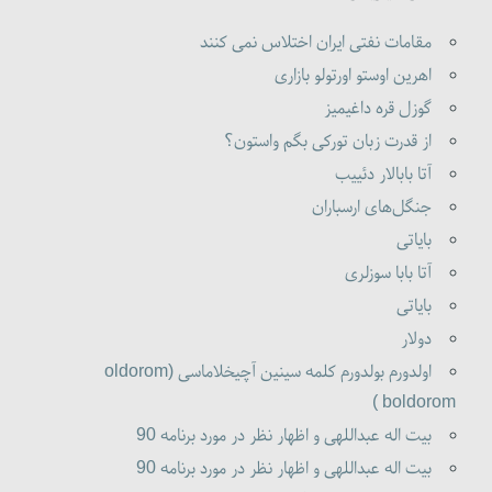
مقامات نفتی ایران اختلاس نمی کنند
اهرین اوستو اورتولو بازاری
گوزل قره داغیمیز
از قدرت زبان تورکی بگم واستون؟
آتا بابالار دئییب
جنگل‌های ارسباران
بایاتی
آتا بابا سوزلری
بایاتی
دولار
اولدورم بولدورم کلمه سینین آچیخلاماسی (oldorom
boldorom )
بیت اله عبداللهی و اظهار نظر در مورد برنامه 90
بیت اله عبداللهی و اظهار نظر در مورد برنامه 90