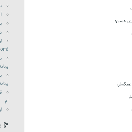
با
،
آت
ری همین:
با
دو
او
(oldorom boldorom )
بی
برنامه 0
بی
برنامه 0
غمگسار،
قا
ار
ام
او
ب