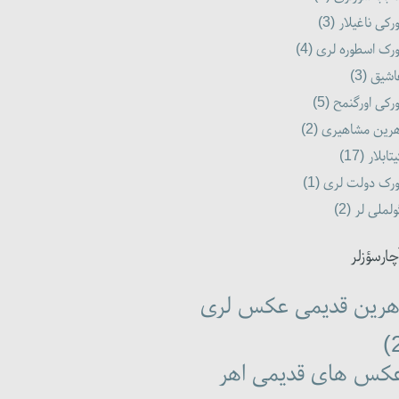
رکی ناغیلار (3)
رک اسطوره لری (4)
شیق (3)
رکی اورگنمح (5)
رین مشاهیری (2)
تابلار (17)
رک دولت لری (1)
لملی لر (2)
چارسؤزلر
هرین قدیمی عکس لری
کس های قدیمی اهر