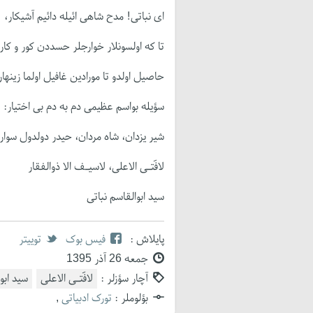
ای نباتی! مدح شاهی ائیله دائیم آشیکار،
تا که اولسونلار خوارجلر حسددن کور و کار
حاصیل اولدو تا مورادین غافیل اولما زینهار
سؤیله بواسم عظیمی دم به دم بی اختیار:
شیر یزدان، شاه مردان، حیدر دولدول سوار،
لافَتـی الاعلی، لاسیـف الا ذوالفقار
سید ابوالقاسم نباتی
پایلاش :
فیس بوک
توییتر
جمعه 26 آذر 1395
آچار سؤزلر :
لافَتـی الاعلی
سید ابو
بؤلوملر :
تورک ادبیاتی
,