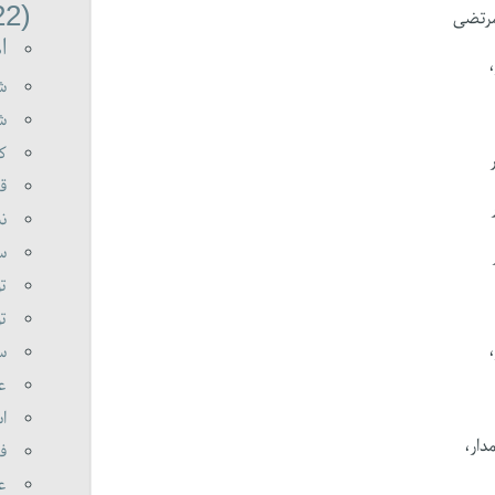
(22)
مرتضی
اه
شه
شع
کی
قر
نب
سو
تو
تو
سی
عل
اس
دار،
فر
عا