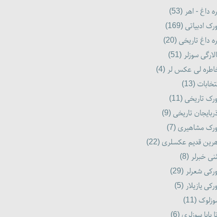
ه داغ - اهر (53)
رک ادبیاتی (169)
ه داغ تاریخی (20)
لارگی سوزلر (51)
طره لی عکس لر (4)
تخابات (13)
رک تاریخی (11)
ربایجان تاریخی (9)
رک مشاهیری (7)
رین قدیم عکسلری (22)
نی خبرلر (8)
رکی شعرلر (29)
رکی یازیلار (5)
زلوک (11)
ا بابا سوزلری (6)