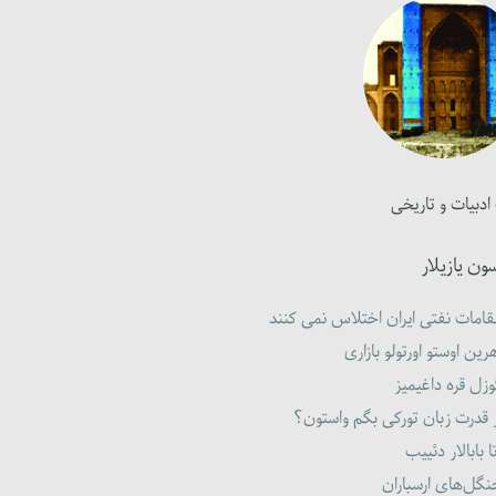
ادبیات و تاریخی
ون یازیلار
امات نفتی ایران اختلاس نمی کنند
رین اوستو اورتولو بازاری
زل قره داغیمیز
 قدرت زبان تورکی بگم واستون؟
ا بابالار دئییب
گل‌های ارسباران