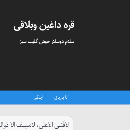
قره داغین وبلاقی
سلام دوسلار خوش گلیب سیز
آنا یارپاق
ایلگی
لافَتـی الاعلی، لاسیـف الا ذوال