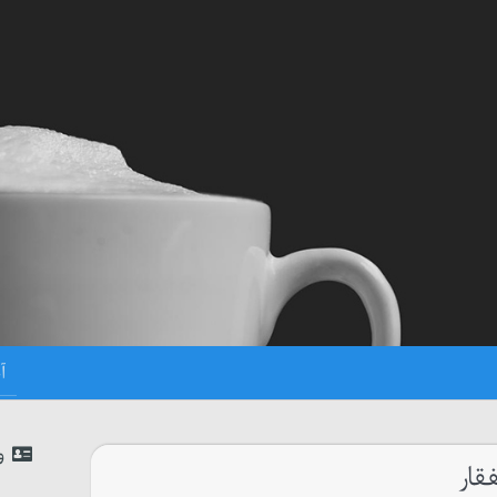
و
فقار