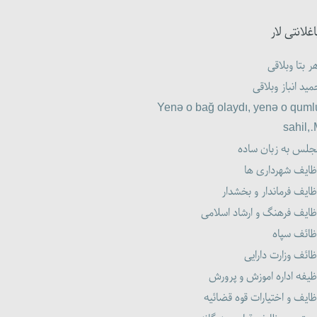
اغلانتی لار
ر بتا وبلاقی
ید انباز وبلاقی
Yenə o bağ olaydı, yenə o quml
sahil,
جلس به زبان ساده
ظایف شهرداری ها
ایف فرماندار و بخشدار
ظایف فرهنگ و ارشاد اسلامی
ظائف سپاه
ائف وزارت دارایی
یفه اداره اموزش و پرورش
ایف و اختیارات قوه قضائیه