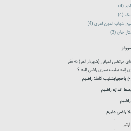
حد (4)
بک (4)
خ شهاب الدین اهری (4)
ار خان (3)
ورغو
ای مرتضی اعیانی (شهردار اهر) نه قَدَر
ی اِلیه بیلیب سیزی راضی اِلیه ؟
 یاخجیایشلیب کاملا راضیم
سط اندازه راضیم
راضیم
ا راضی دئیرم