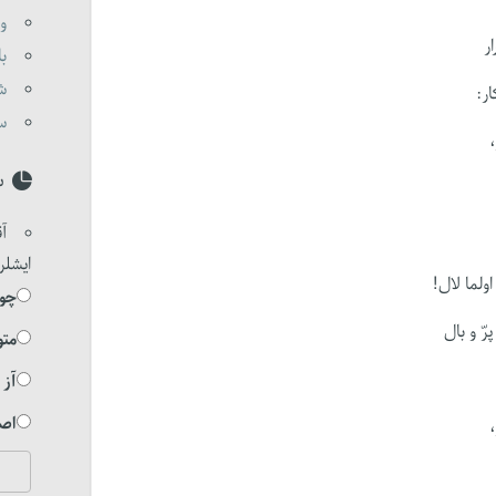
وا
ر
با
شی
ر:
ست
س
آق
ایشلر
ولما لال!
چوخ
ّ و بال
متو
آز 
اصل