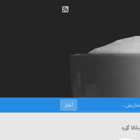
بلاقا گؤره