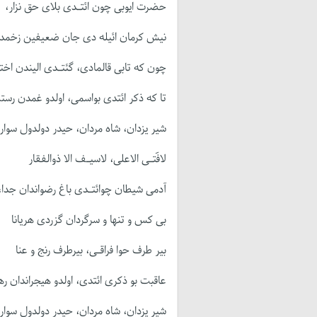
حضرت ایوبی چون ائتـدی بلای حق نزار،
نیش کرمان ائیله دی جان ضعیفین زخمدا
چون که تابی قالمادی، گئتـدی الیندن اختی
تا که ذکر ائتدی بواسمی، اولدو غمدن رستگ
شیر یزدان، شاه مردان، حیدر دولدول سوار،
لافَتـی الاعلی، لاسیـف الا ذوالفقار
آدمی شیطان چوائتـدی باغ رضواندان جدا،
بی کس و تنها و سرگردان گزردی هریانا
بیر طرف حوا فراقـی، بیرطرف رنج و عنا
عاقبت بو ذکری ائتدی، اولدو هیجراندان رها
شیر یزدان، شاه مردان، حیدر دولدول سوار،