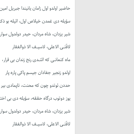
حاضیر اولدو اول زامان یانیندا جبریل امین
سؤیله دی غمدن خیلاص اول، ائیله بو ذک
شیر یزدان، شاه مردان، حیدر دولدول سوار،
لافَتـی الاعلی، لاسیـف الا ذوالفقار
ماه کنعانـی که ائتـدی رنج زندان بی قرار،
اولدو زنجیر جفادان جیسم پاکی پاره پار
حددن ئوتدو چون که محنت، تاپمادی بیر 
یوز دوتوب درگاه حققه، سؤیله دی بی اختی
شیر یزدان، شاه مردان، حیدر دولدول سوار،
لافَتـی الاعلی، لاسیـف الا ذوالفقار