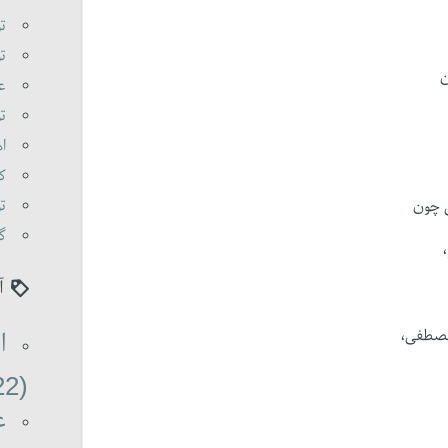
تو
تو
ن
عا
تو
اه
کی
تو
ی چون
گو
آ
مصطفی،
ا
(22)
ع