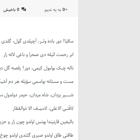
+
0
به یه ندیم
0
باخیش
ساقیا! دور باده وئـر، آچیلدی گول، گلدی ب
ابر رحمت ائیله دی صحرا و باغی لاله زار
ناله چـک بولبول کیمی، دور! رقصه گل دیوا
مست و مستانه بواسمی سؤیله هر دم آشیک
شـــیر یزدان، شاه مردان، حیدر دولدول سو
لافَتـی الاعلی، لاسیـف الا ذوالفقار
بالیغین قارنیندا یونس اولدو چون زار و حزی
طاقتی طاق اولدو صبری گئتدی اولدو چوخ