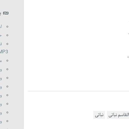
ب
اه
حم
u
.MP3
م
و
وظ
و
و
وظ
وظ
القاسم نباتی
نباتی
وظ