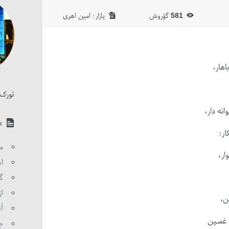
581
گؤروش
یازار:‌
امین اهری
اهار،
تورک 
نه دار،
س
ار:
مق
ار،
اه
گو
از
ن،
آت
 غمـین
جن