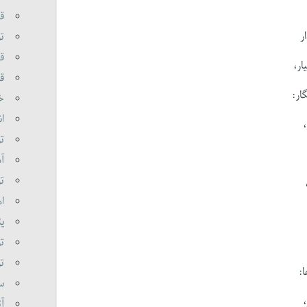
قر
ر
تو
قر
ار،
قا
ار:
خا
ان
تو
آذ
تو
اه
یئ
تو
تو
:
سو
آت