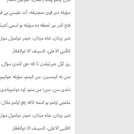
سؤیله دی قوی منجنیقه، آت علیـنی بی قرا
فتح ائدر بیر لحظه ده سؤیله بو اسمی آشیکا
شیر یزدان، شاه مردان، حیدر دولدول سوار،
لافَتـی الاعلی، لاسیـف الا ذوالفقار
روز اوّل جبرئیلدن تا که حق ائتدی سؤال،
سن نه کیمسین، من کیمم، سؤیله جوابیم ا
دئدی سن، سن؛ من منم، اود دوتدویاندی پر
ملتجی اولدو بو اسمه تاکه رفع اولدو ملال:
شیر یزدان، شاه مردان، حیدر دولدول سوار،
لافَتـی الاعلی، لاسیـف الا ذوالفقار