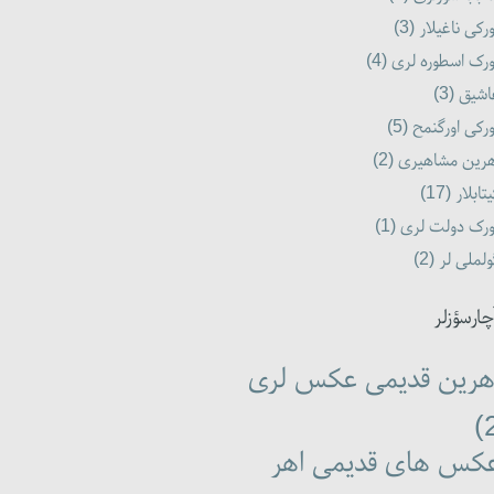
رکی ناغیلار (3)
رک اسطوره لری (4)
شیق (3)
رکی اورگنمح (5)
رین مشاهیری (2)
تابلار (17)
رک دولت لری (1)
لملی لر (2)
چارسؤزلر
هرین قدیمی عکس لری
کس های قدیمی اهر