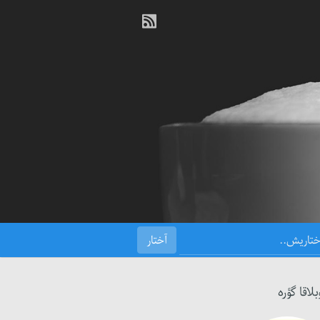
بلاقا گؤره