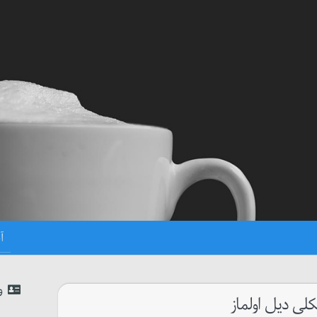
و
لی دیل اولماز