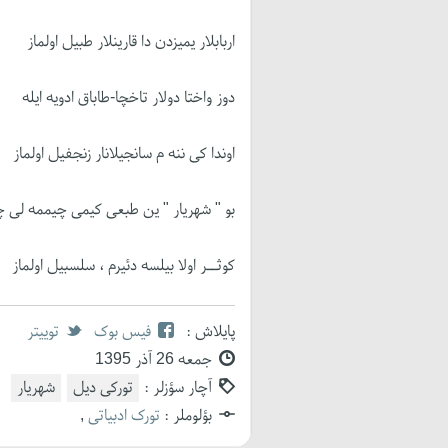
اربابلار یمیزدن دا قارینلار طبیل اولماز
دوز واختا دولار تاخچا-طاباق ادویه ایله
اوندا کی ننه م سانجیلانار زنجفیل اولماز
بو " شهریار " ین طبعی کیمی چیممه لی 
کوثــر اولا بیلسه دئیرم ، سلسبیل اولماز
پایلاش :
فیس بوک
توییتر
جمعه 26 آذر 1395
آچار سؤزلر :
تورکی دیل
شهریار
بؤلوملر :
تورک ادبیاتی
,