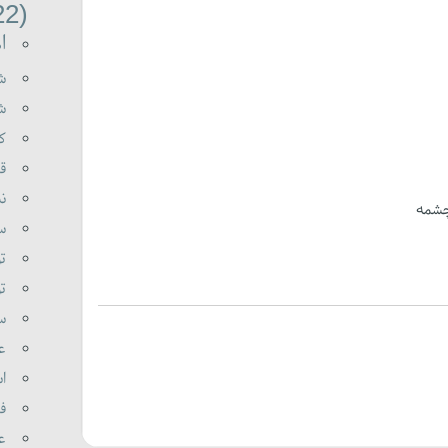
(22)
اه
شه
شع
کی
قر
نب
چشمه
سو
تو
تو
سی
عل
اس
فر
عا