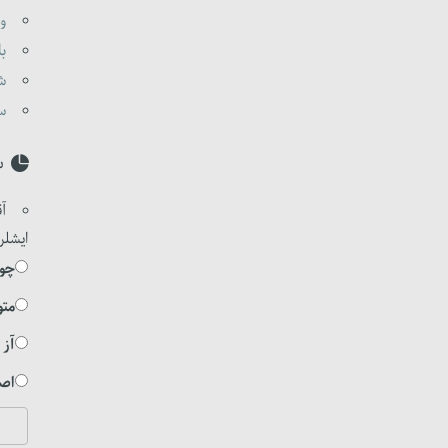
وا
با
شی
ست
س
آق
ایشلر
چوخ
متو
آز 
اصل