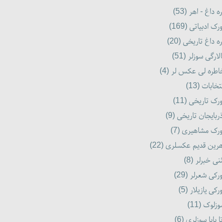
ه داغ - اهر (53)
رک ادبیاتی (169)
ه داغ تاریخی (20)
لارگی سوزلر (51)
طره لی عکس لر (4)
تخابات (13)
رک تاریخی (11)
ربایجان تاریخی (9)
رک مشاهیری (7)
رین قدیم عکسلری (22)
نی خبرلر (8)
رکی شعرلر (29)
رکی یازیلار (5)
زلوک (11)
ا بابا سوزلری (6)