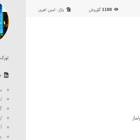
1188
گؤروش
یازار:‌
امین اهری
تورک 
س
مق
اه
گو
لماز
از
آت
جن