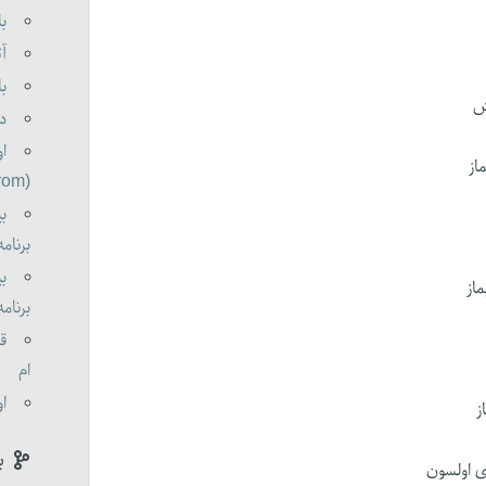
با
آت
با
ش
دو
او
از
(oldorom boldorom )
بی
برنامه 0
بی
ماز
برنامه 0
قا
ام
او
ز
ب
 اولسون