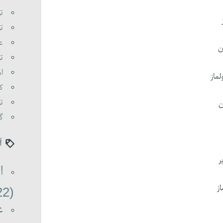
تو
تو
عا
ن
تو
اه
ماز
کی
تو
ن
گو
آ
ر
ا
از
(22)
ع