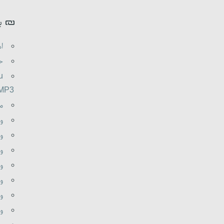
ب
اه
حم
u
.MP3
م
و
وظ
و
و
وظ
وظ
وظ