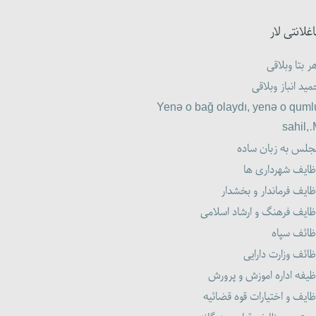
اغلانتی لار
ر بتا وبلاقی
ید انباز وبلاقی
Yenə o bağ olaydı, yenə o quml
sahil,
جلس به زبان ساده
ظایف شهرداری ها
ایف فرماندار و بخشدار
ظایف فرهنگ و ارشاد اسلامی
ظائف سپاه
ائف وزارت دارایی
یفه اداره اموزش و پرورش
ایف و اختیارات قوه قضائیه