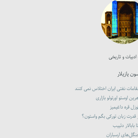
ادبیات و تاریخی
ون یازیلار
امات نفتی ایران اختلاس نمی کنند
رین اوستو اورتولو بازاری
زل قره داغیمیز
 قدرت زبان تورکی بگم واستون؟
ا بابالار دئییب
گل‌های ارسباران