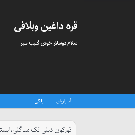
قره داغین وبلاقی
سلام دوسلار خوش گلیب سیز
آنا یارپاق
ایلگی
تورکون دیلی تک سوگلی،ایستک