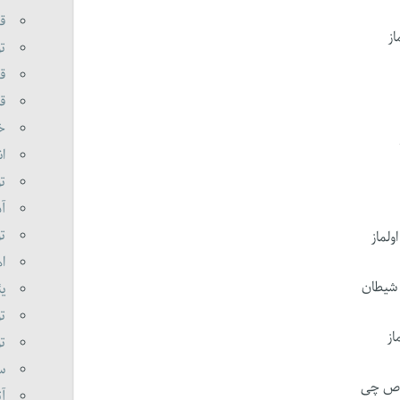
قر
از
تو
قر
قا
خا
ان
تو
آذ
تو
ولماز
اه
 شیطان
یئ
تو
از
تو
سو
صاص چی
آت