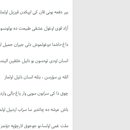
بیر دفعه بونی قان کی ایپکدن قیزیل اولماز
آزاد قوی اوغول عشقی طبیعت ده بولونسو
داغ-داشدا دوغولموش دلی جیران حمیل اول
انسان اودی تودسون بو ذلیل خلقین الیند
الله ی سؤرسن ، بئله انسان ذلیل اولماز
چوق دا کی سرابون سویی وار یاغ-بالی واردی
باش عرشه ده چاتدیر سا سراب اردبیل اولم
ملت غمی اولسا،بو جوجوق لارچؤپه دؤنمز