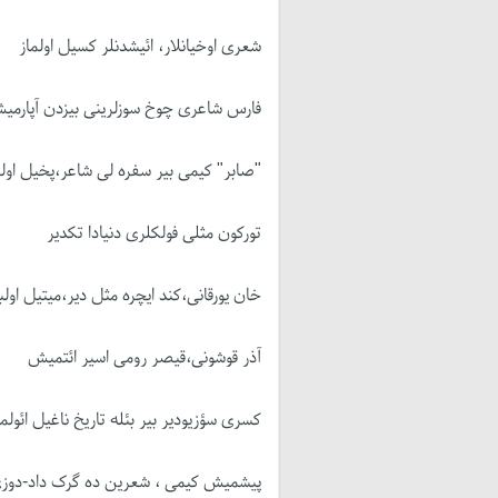
شعری اوخیانلار، ائیشدنلر کسیل اولماز
فارس شاعری چوخ سوزلرینی بیزدن آپارمی
"صابر" کیمی بیر سفره لی شاعر،پخیل اولم
تورکون مثلی فولکلری دنیادا تکدیر
خان یورقانی،کند ایچره مثل دیر،میتیل اولب
آذر قوشونی،قیصر رومی اسیر ائتمیش
کسری سؤزیودیر بیر بئله تاریخ ناغیل ائولما
پیشمیش کیمی ، شعرین ده گرک داد-دوزی