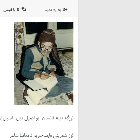
+
3
به یه ندیم
0
باخیش
ئوزگه دیله قاتسان، بو اصیل دیل، اصیل او
ئوز شعرینی فارسا-عربه قاتماسا شاعر