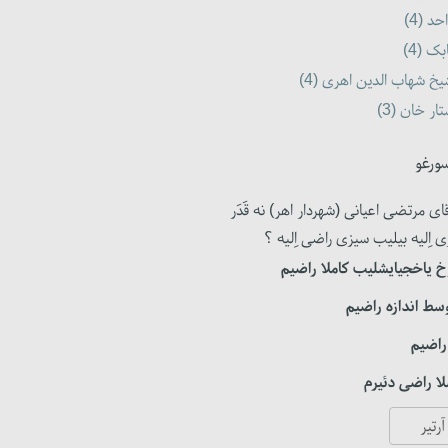
حد (4)
بک (4)
خ شهاب الدین اهری (4)
ار خان (3)
ورغو
ای مرتضی اعیانی (شهردار اهر) نه قَدَر
ی اِلیه بیلیب سیزی راضی اِلیه ؟
 یاخجیایشلیب کاملا راضیم
سط اندازه راضیم
راضیم
ا راضی دئیرم