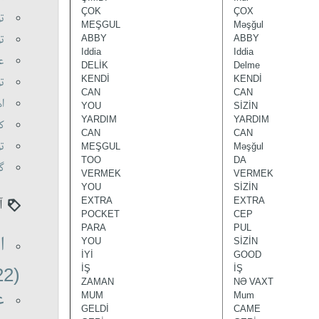
ÇOK
ÇOX
ت)
MEŞGUL
Məşğul
ت)
ABBY
ABBY
Iddia
Iddia
ع)
DELİK
Delme
KENDİ
KENDİ
ت)
CAN
CAN
ا)
YOU
SİZİN
YARDIM
YARDIM
ک)
CAN
CAN
ت)
MEŞGUL
Məşğul
TOO
DA
گ)
VERMEK
VERMEK
YOU
SİZİN
EXTRA
EXTRA
آ
POCKET
CEP
PARA
PUL
ا
YOU
SİZİN
İYİ
GOOD
İŞ
İŞ
(22)
ZAMAN
NƏ VAXT
ع
MUM
Mum
GELDİ
CAME