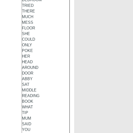
BEDROOM
TRIED
THERE
MUCH
MESS
FLOOR
SHE
COULD
ONLY
POKE
HER
HEAD
AROUND
DOOR
ABBY
SAT
MIDDLE
READING
BOOK
WHAT
TIP
MUM
SAID
YOU