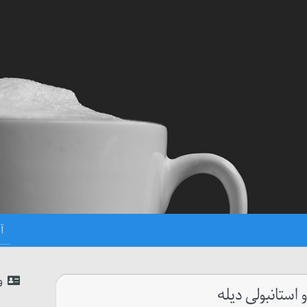
و
و استانبولی دیله