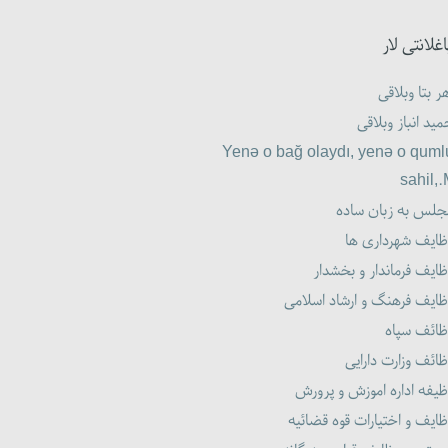
اغلانتی لار
ر بتا وبلاقی
ید انباز وبلاقی
Yenə o bağ olaydı, yenə o quml
sahil,
جلس به زبان ساده
ظایف شهرداری ها
ایف فرماندار و بخشدار
ظایف فرهنگ و ارشاد اسلامی
ظائف سپاه
ائف وزارت دارایی
یفه اداره اموزش و پرورش
ایف و اختیارات قوه قضائیه