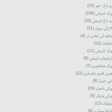
ره داغ - اهر (53
ورک ادبیاتی (169
ره داغ تاریخی (20
الارگی سوزلر (51
اطره لی عکس لر (4
نتخابات (13
ورک تاریخی (11
ذربایجان تاریخی (9
ورک مشاهیری (7
هرین قدیم عکسلری (22
ئنی خبرلر (8
ورکی شعرلر (29
ورکی یازیلار (5
وزلوک (11
تا بابا سوزلری (6