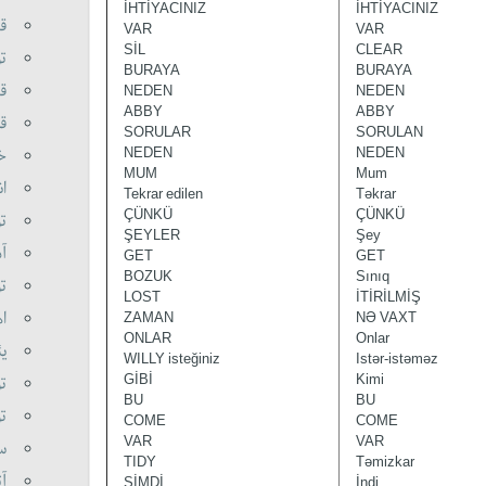
İHTİYACINIZ
İHTİYACINIZ
ق)
VAR
VAR
SİL
CLEAR
ت)
BURAYA
BURAYA
ق)
NEDEN
NEDEN
ABBY
ABBY
ق)
SORULAR
SORULAN
خ)
NEDEN
NEDEN
MUM
Mum
ا)
Tekrar edilen
Təkrar
ÇÜNKÜ
ÇÜNKÜ
ت)
ŞEYLER
Şey
آ)
GET
GET
BOZUK
Sınıq
ت)
LOST
İTİRİLMİŞ
ا)
ZAMAN
NƏ VAXT
ONLAR
Onlar
ی)
WILLY isteğiniz
Istər-istəməz
GİBİ
Kimi
ت)
BU
BU
ت)
COME
COME
VAR
VAR
س)
TIDY
Təmizkar
آ)
ŞİMDİ
İndi