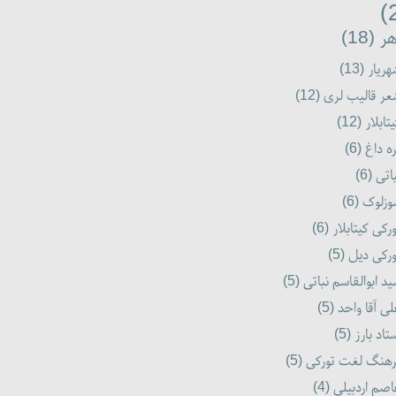
هر (18
هریار (13
عر قالیب لری (12
یتابلار (12
ره داغ (6
باتی (6
وزلوک (6
ورکی کیتابلار (6
ورکی دیل (5
ید ابوالقاسم نباتی (5
لی آقا واحد (5
ستاد بارز (5
رهنگ لغت تورکی (5
اصم اردبیلی (4