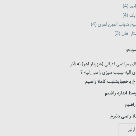
احد (4
ابک (4
یخ شهاب الدین اهری (4
تار خان (3
ورغو
ای مرتضی اعیانی (شهردار اهر) نه قَدَر
ی اِلیه بیلیب سیزی راضی اِلیه ؟
 یاخجیایشلیب کاملا راضیم
سط اندازه راضیم
راضیم
ا راضی دئیرم