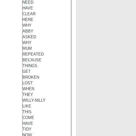
NEED
HAVE
CLEAR
HERE
WHY
ABBY
ASKED
WHY
MUM
REPEATED
BECAUSE
THINGS
GET
BROKEN
LOST
WHEN
THEY
WILLY-NILLY
LIKE
THIS
COME
HAVE
TIDY
NOW