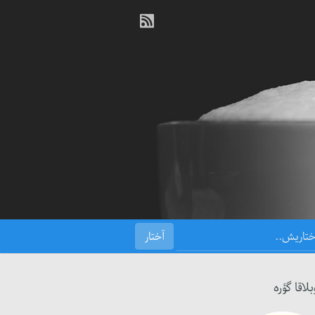
بلاقا گؤره