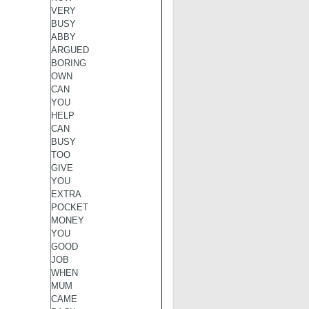
VERY
BUSY
ABBY
ARGUED
BORING
OWN
CAN
YOU
HELP
CAN
BUSY
TOO
GIVE
YOU
EXTRA
POCKET
MONEY
YOU
GOOD
JOB
WHEN
MUM
CAME