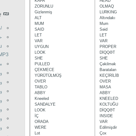
KAFA
HEAD
ZORUNLU
OLMAQ
Gizlenmiş
LURKING
ب
ALT
Altındakı
MUM
Mum
اه
SAID
Səid
LET
LET
حم
VAR
VAR
u
UYGUN
PROPER
LOOK
DİQQƏT
.MP3
SHE
SHE
م
PULLED
Çəkilmək
ÇEKMECE
Baratalan
و
YÜRÜTÜLMÜŞ
KEÇİRİLİB
وظ
OVER
OVER
TABLO
MASA
و
ABBY
ABBY
Kneeled
KNEELED
و
SANDALYE
KOLTUĞU
وظ
LOOK
DİQQƏT
İÇ
INSIDE
وظ
ORADA
VAR
وظ
WERE
Edilmişdir
Lot
Çox