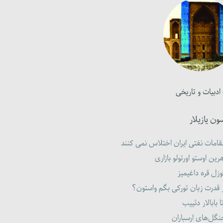
ادبیات و تاریخی
ون یازیلار
امات نفتی ایران اختلاس نمی کنند
رین اوستو اورتولو بازاری
زل قره داغیمیز
 قدرت زبان تورکی بگم واستون؟
ا بابالار دئییب
گل‌های ارسباران