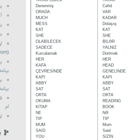
YATAK ODASI
YATAK
با
Denenmiş
Cəhd
ORADA
VAR
آت
MUCH
KADAR
MESS
Dolaşıq
با
KAT
KAT
دو
SHE
SHE
OLABİLECEK
BİLƏR
او
SADECE
YALNIZ
(oldorom boldorom )
Kurcalamak
Dürtmək
HER
HER
بی
KAFA
HEAD
برنامه 0
ÇEVRESİNDE
GENELİNDE
KAPI
KAPI
بی
ABBY
ABBY
برنامه 0
SAT
SAT
ORTA
ORTA
قا
OKUMA
READING
ام
KİTAP
BOOK
NE
NƏ
او
TIP
TIP
MUM
Mum
SAID
Səid
ب
YOU
SİZİN