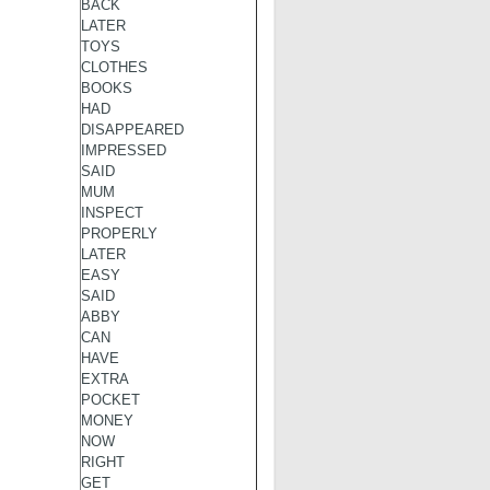
BACK
LATER
TOYS
CLOTHES
BOOKS
HAD
DISAPPEARED
IMPRESSED
SAID
MUM
INSPECT
PROPERLY
LATER
EASY
SAID
ABBY
CAN
HAVE
EXTRA
POCKET
MONEY
NOW
RIGHT
GET