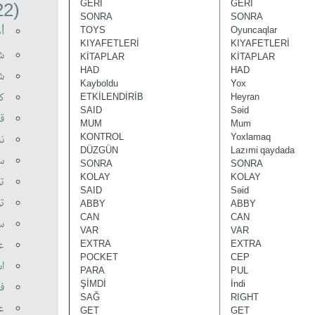
GERİ
GERİ
(22)
SONRA
SONRA
ا)
TOYS
Oyuncaqlar
KIYAFETLERİ
KIYAFETLERİ
ش)
KİTAPLAR
KİTAPLAR
HAD
HAD
ش)
Kayboldu
Yox
ک)
ETKİLENDİRİB
Heyran
SAID
Səid
ق)
MUM
Mum
KONTROL
Yoxlamaq
ن)
DÜZGÜN
Lazımi qaydada
س)
SONRA
SONRA
KOLAY
KOLAY
ت)
SAID
Səid
ت)
ABBY
ABBY
CAN
CAN
س)
VAR
VAR
ع)
EXTRA
EXTRA
POCKET
CEP
ا)
PARA
PUL
ŞİMDİ
İndi
ف)
SAĞ
RIGHT
ع)
GET
GET