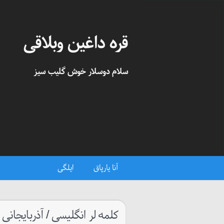
قره داغین وبلاقی
سلام دوسلار خوش گلیب سیز
آنا یارپاق
ایلگی
کلمه لر انگلیسی / آذربایجانی 