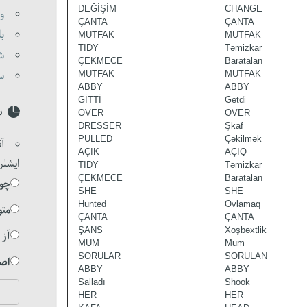
DEĞİŞİM
CHANGE
و)
ÇANTA
ÇANTA
ب)
MUTFAK
MUTFAK
TIDY
Təmizkar
ش)
ÇEKMECE
Baratalan
س)
MUTFAK
MUTFAK
ABBY
ABBY
GİTTİ
Getdi
س
OVER
OVER
DRESSER
Şkaf
PULLED
Çəkilmək
آق
AÇIK
AÇIQ
ایشلر
TIDY
Təmizkar
ÇEKMECE
Baratalan
چوخ
SHE
SHE
Hunted
Ovlamaq
متو
ÇANTA
ÇANTA
ŞANS
Xoşbəxtlik
آز 
MUM
Mum
SORULAR
SORULAN
اصل
ABBY
ABBY
Salladı
Shook
HER
HER