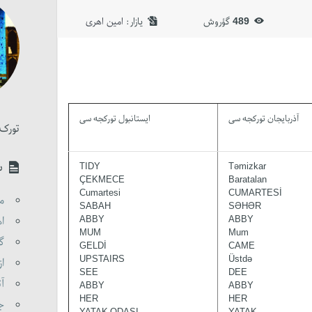
امین اهری
یازار:‌
گؤروش
489
آذربایجان تورکجه سی
ایستانبول تورکجه سی
تورک 
س
TIDY
Təmizkar
ÇEKMECE
Baratalan
Cumartesi
CUMARTESİ
مق
SABAH
SƏHƏR
اه
ABBY
ABBY
MUM
Mum
گو
GELDİ
CAME
UPSTAIRS
Üstdə
از
SEE
DEE
آت
ABBY
ABBY
HER
HER
جن