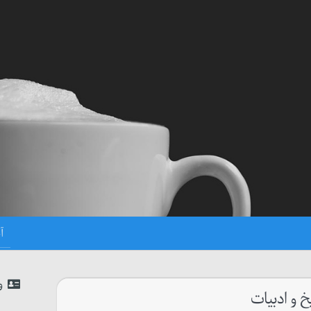
و
یخ و ادبیات