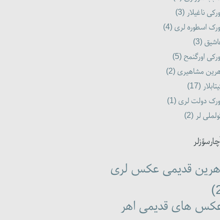
رکی ناغیلار (3)
رک اسطوره لری (4)
شیق (3)
رکی اورگنمح (5)
رین مشاهیری (2)
تابلار (17)
رک دولت لری (1)
لملی لر (2)
چارسؤزلر
هرین قدیمی عکس لری
کس های قدیمی اهر