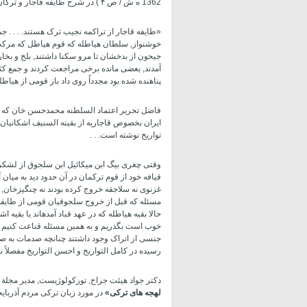
1362 ه ش / ص ۴ ) در شرح طایفه قاجار و ترکان چنین آمده است:
«طایفه قاجار از تراکمه نجیب ترک هستند. . . . جم
خوشنواز, سلطان هیاطله که قوم هیاطل که مرکب از
جیحون از بدخشان تا مرو سکنا داشتند, بلخ و بخارا
آمدند, بعضی مانده برخی مراجعت کردند و جمع کثیر
پناهنده شده بود مجدداً روی داد باز قومی از هیاطله
فاضل تحریر اعتماد السلطنه محمدحسن خان که متر
ایران بخصوص قاجاریه از بقیته­ السنیف اشکانیان
تواریخ نوشته است. . .
وقتی چغری بیگ ابن میکائیل ابن سلجوق از لشکر
قیافه خود از قوم ترکمان در آن حدود دید به میان
غزنوی نه سلاجقه خروج کرده بودند نه چنگیزخان, که 
مسئله که قبل از خروج سلجوقیان قومی از طایفة ن
حالا بقیه هیاطله که در عهد قباد آمده­اند یا بقیه 
خوب است بگذریم و به همین مسئله قناعت کنیم ک
جنسی از اتراک وجود داشتند چنانچه صدمات به صل
رسیده در کامل التواریخ و احسن التواریخ مفصلاً نو
دکتر جواد هیئت جراح, تورکولوژیست, مدیر مجلة 
لهجه­ های ترکی»
در مورد زبان ترکی مردم آذربایج