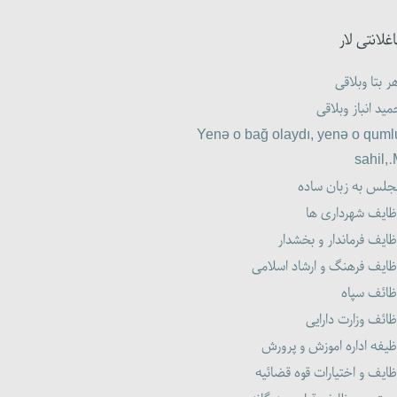
اغلانتی لار
ر بتا وبلاقی
ید انباز وبلاقی
Yenə o bağ olaydı, yenə o quml
sahil,
جلس به زبان ساده
ظایف شهرداری ها
ایف فرماندار و بخشدار
ظایف فرهنگ و ارشاد اسلامی
ظائف سپاه
ائف وزارت دارایی
یفه اداره اموزش و پرورش
ایف و اختیارات قوه قضائیه