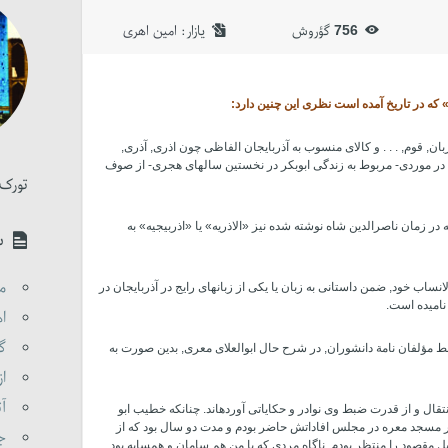
756
گؤروش
یازار:‌
امین اهری
 که در تاریخ آمده است نظری این چنین دارد:
بان, قوم, . . . و کالای منسوب به آذربایجان الفاظی چون اذری, آذری,
ال در موردی- مربوط به زندگی ابوبکر در نخستین سالهای هجری- از صوف
تورک 
ر زمان ناصرالدین شاه نوشته شده نیز «الاذریه» یا «اذربیجیه» به
س
مق
 سال ۵۶۲- هـ . در مجمع الانساب خود, ضمن داستانی به زبان یا یکی از زبانهای رایج در آذربایجان در
اه
گو
سط مؤلفان نامة دانشوران, در شرح حال ابوالعلای معری, بدین صورت به
از
آت
ال و از قدرت ضبط وی نوادر و حکایاتی آورده­اند. چنانکه خطیب ابو
در مسجد معره در مجلس افاداتش حاضر بودم و مدت دو سال بود که از
جن
نیل مقصود را منتظر بودم. ناگاه مردی که با من هم سامان و همسایه بود,