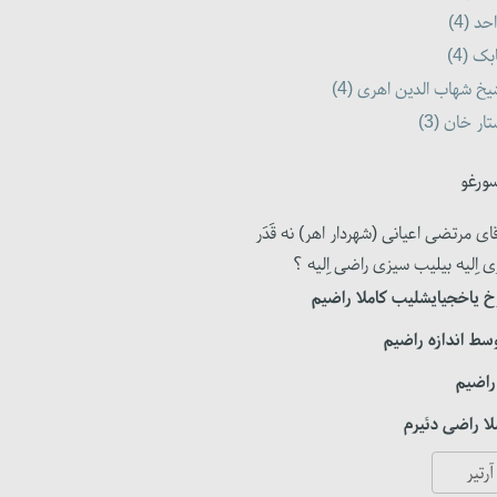
حد (4)
بک (4)
خ شهاب الدین اهری (4)
ار خان (3)
ورغو
ای مرتضی اعیانی (شهردار اهر) نه قَدَر
ی اِلیه بیلیب سیزی راضی اِلیه ؟
 یاخجیایشلیب کاملا راضیم
سط اندازه راضیم
راضیم
ا راضی دئیرم