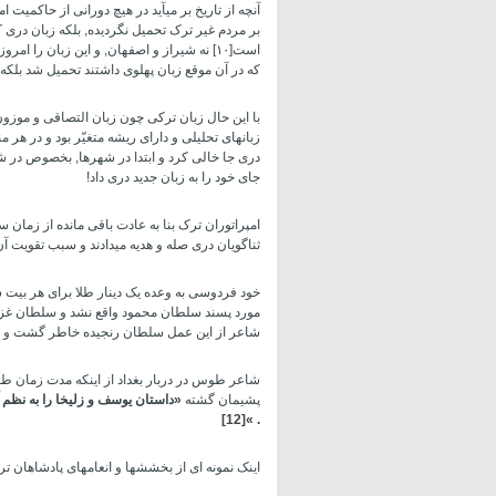
آنچه از تاریخ بر می­آید در هیچ دورانی از حاکمی
بر مردم غیر ترک تحمیل نگردیده, بلکه زبان در
است
[۱۰]
نه شیراز و اصفهان, و این زبان را امروز
که در آن موقع زبان پهلوی داشتند تحمیل شد بلکه 
با این حال زبان ترکی چون زبان التصاقی و موزون 
زبانهای تحلیلی و دارای ریشه متغیّر بود و در هر 
دری جا خالی کرد و ابتدا در شهرها, بخصوص در
جای خود را به زبان جدید دری داد!
امپراتوران ترک بنا به عادت باقی مانده از زمان 
ثناگویان دری صله و هدیه می­دادند و سبب تقویت آن
خود فردوسی به وعده یک دینار طلا برای هر بی
مورد پسند سلطان محمود واقع نشد و سلطان غزنوی
شاعر از این عمل سلطان رنجیده خاطر گشت و س
شاعر طوس در دربار بغداد از اینکه مدت زمان طول
پشیمان گشته
«داستان یوسف و زلیخا را به نظم
[12]
. »
اینک نمونه­ ای از بخشش­ها و انعامهای پادشاهان 