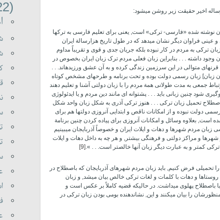
(22)
اله اخیر حقیقت زیر روشن می­شود:
اه
ان نوشته شده «فارسی- ترکی» است, یعنی برای تعلیم فارسی به ترکها
شه
و عینی فراوان دیگر نشان می­دهد که در طول تاریخ هزارسالة ایران
 ترکی به مردم در کار نبوده بلکه جریان جدی و قوی و تقریباً مداوم
شع
 وجود داشته . . . بنابراین زبان فعلی مردم ترک زبان ایران بخصوص در
کی
نهای متوالی در این سرزمین زندگی کرده و به آن عشق ورزیده­اند. . .
[آن زبان] زبان رسمی دولت بوده و تحت برنامه و طرحهای مشخص کوتاه
قر
تباط جمعی به مدت طولانی همة مردم را با زبان دولتی آشنا و تعلیم دهند
یری شود چنین زبانی باید . . . پشتوانه­ ای مانند دین مردم و یا ایدئولوژی
نب
باصطلاح تحمیل زبان ترکی . . . هنوز ترکی آذری به شکل زبان واحد شکل
سو
رسمی دولت نبوده و از امکانات ناقص و ابتدایی آنروزی دولتها هم برای
ه است, بعلاوه وسائل و امکانات آنروزی برای پیاده کردن چنین برنامة
تو
زبان مردم شهرها و دهات و ایلات ایران و خصوصاً آذربایجان می­بینیم
رها و مراکز دولتی و فرهنگی بیشتر, و هر چه به داخل دهات و ایلات
تو
رکی کمتر و به عبارت دیگر زبان آنها خالص­تر است. . . ».
[9]
سی
ی را تحمیلی فرض کنیم, باید زبان مردم شهرهای آذربایجان که باصطلاح در
عل
ن روستاها و دهات با کلمات و لغات ترکی خالص بیان می­شد, و زبان
اس
 باصطلاح پهلوی می­داشت. در حالیکه قضیه کاملاً بر عکس است و
ظورشان را بیان می­کنند و این, نشاندهنده بومی بودن زبان ترکی در
فر
عا