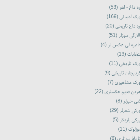
ه داغ - اهر (53)
رک ادبیاتی (169)
ه داغ تاریخی (20)
لارگی سوزلر (51)
طره لی عکس لر (4)
تخابات (13)
رک تاریخی (11)
ربایجان تاریخی (9)
رک مشاهیری (7)
رین قدیم عکسلری (22)
نی خبرلر (8)
رکی شعرلر (29)
رکی یازیلار (5)
زلوک (11)
ا بابا سوزلری (6)