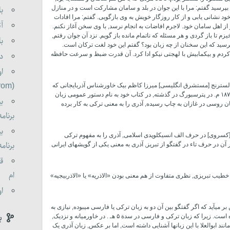
بپرسید گفتم: مرا با این جوان در بلد و سامان مشارکت است و در منازل
با
خود نشانی یابی و از کار روزگار خویش به وی بازگویی. گفتم: مرا افادات
آت
از اهل سامان خود. لاجرم افاضات به انجام نرسد, با وی سخن آغاز نکنم.
یزم تا باز گردی و هر مسئله که ناتمام مانده باز گویم. نزد آن جوان رفتم,
با
بپرسید که این سخنان از چه زبان بود؟ گفتم این خود لغت ترکان است.
 کردم و بی­کمابیش با لهجتی نیکو ادا کرد. آن قدرت ضبظ و سرعت حافظه
دو
او
(oldorom boldorom )
 و لسترنج [مستشرق انگلیسی] میرزا کاظم بیک خاورشناس آذربایجانی که
در سال ۱۸۰۲ م. در رشت به دنیا آمده و در سال ۱۸۷۰ م. در پترسبورگ در گذشته, در کتاب خود به نام دستور عمومی زبان
بی
 که در سال ۱۲۵۵ هـ . / ۱۸۳۹ م. به زبان روسی در غازان به چاپ رسیده, آذری را به معنی ترکی به کار برده
برنامه 0
بی
و [کسروی] در حرف الف انسیکلوپد­ی اسلامی, آذری را به مفهوم ترکی
برنامه 0
ار آن در حرف تاء در گفتگو از تبریز, آذری به معنی یکی از گویشهای ایرانی
قا
ام
ا و خطیب تبریزی, نظری متفاوت از هم معنی بودن «الاذریه» یا «الاذربیجیه»
او
ر می­آید که اگر گفتگو بین آن دو به زبان ترکی یا فارسی می­بوده, نیازی به
ب
این سئوال که «این سخنان از چه زبان بود؟» نبوده است. زیرا که زبان ترکی و فارسی در سدة ۵ هـ . در خاورمیانه و نزدیک,
نند ابوالعلا با این زبان­ها آشنایی داشته است, اما بر عکس, زبان آذری یک