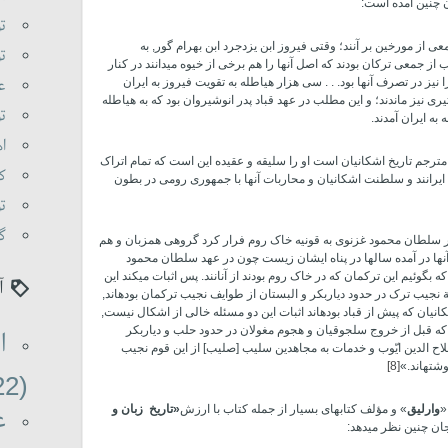
تو
عی از مورخین بر آنند؛ وقتی فیروز ابن یزدجرد ابن بهرام گور, به
تو
 جمعی ترکان بودند که اصل آنها را هم برخی از خیوه می­دانند در کنار
عا
 نیز در تصرف آنها بود. . . سی هزار هیاطله به تقویت فیروز به ایران
ی نیز ماندند؛ و این مطلب در عهد قباد پدر انوشیروان بود که به هیاطله
تو
 به ایران آمدند.
اه
جم تاریخ اشکانیان است او را سلیقه و عقیده این است که تمام اتراک
کی
 ایرانند و سلطنت اشکانیان و محاربات آنها با جمهوری رومی در بطون
تو
گو
 سلطان محمود غزنوی به قونیه خاک روم فرار کرد گروهی همزبان و هم
 آنها در آمده سالها در پناه ایشان زیست چون در عهد سلطان محمود
بگوئیم این ترکمان که در خاک روم بودند از آنانند. پس اثبات می­کند این
آ
جیب ترک در حدود دیاربکر و البستان از طوایف نجیب ترکمان بوده­اند,
اشکانیان که پیش از قباد بوده­اند اثبات این دو مسئله خالی از اشکال نیست,
ه قبل از خروج سلجوقیان و هجوم مغولان در حدود حلب و دیاربکر
ا
اح الدین ایّوب و خدمات به مجاهدین سلیب [صلیب] از این قوم نجیب
شته­اند.»
[8]
(22)
«
وارلیق
» و مؤلف کتابهای بسیار از جمله کتاب با ارزش
«تاریخ زبان و
ع
ان چنین نظر می­دهد: