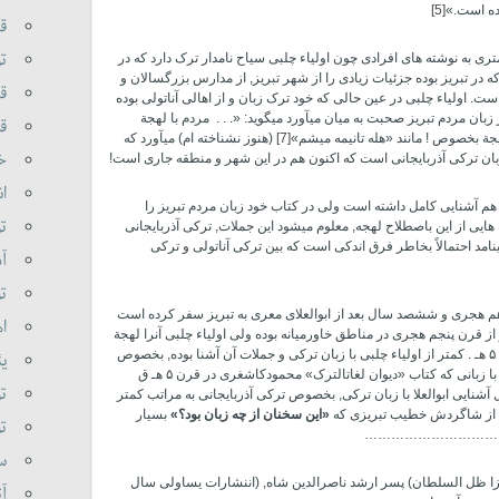
ده است.»
[5]
قر
تو
تری به نوشته­ های افرادی چون اولیاء چلبی سیاح نامدار ترک دارد که در
 طول چند سالی که در تبریز بوده جزئیات زیادی را از شهر تبریز, از مدارس بزرگسالان و
قر
ت. اولیاء چلبی در عین حالی که خود ترک زبان و از اهالی آناتولی بوده
ان مردم تبریز صحبت به میان می­آورد می­گوید: «. . . مردم با لهجة
قا
هجة بخصوص ! مانند «هله تانیمه­ میشم»
[7]
(هنوز نشناخته­ ام) می­آورد که
خا
ن ترکی آذربایجانی است که اکنون هم در این شهر و منطقه جاری است!
ان
کی هم آشنایی کامل داشته است ولی در کتاب خود زبان مردم تبریز را
تو
هایی از این باصطلاح لهجه, معلوم می­شود این جملات, ترکی آذربایجانی
امد احتمالاً بخاطر فرق اندکی است که بین ترکی آناتولی و ترکی
آذ
تو
زدهم هجری و ششصد سال بعد از ابوالعلای معری به تبریز سفر کرده است
اه
 از قرن پنجم هجری در مناطق خاورمیانه بوده ولی اولیاء چلبی آنرا لهجة
بخصوص نامیده است؛ طبعاً ابولعلا معری در قرن ۵ هـ . کمتر از اولیاء چلبی با زبان ترکی و جملات آن آشنا بوده, بخصوص
یئ
اینکه زبان ترکی­ ایکه در آذربایجان صحبت می­شده با زبانی که کتاب «دیوان لغات­الترک» محمودکاشغری در قرن ۵ هـ ق
تو
شنایی ابوالعلا با زبان ترکی, بخصوص ترکی آذربایجانی به مراتب کمتر
ری از شاگردش خطیب تبریزی که
«این سخنان از چه زبان بود؟»
بسیار
تو
………………………
سو
ا ظل السلطان) پسر ارشد ناصرالدین شاه, (اننشارات یساولی سال
آت