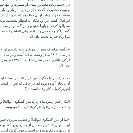
در رسید. زیاده مسرور شدم, از مسرت و ابتهاجم 
و بیوت مجاورت. گفت: هان برخیز تا از یار و دیار 
سعادت قرین زیاده از آن حظ دهد که دیدن یک نفر 
ابوالعلاء گفت: در این مکان به انتظار نشسته, برنخ
سئوالها کردم, جواب­ها شنیدم و باز گشتم. از من 
گفت: اگر چه معانی را نیافتم ولی الفاظ را ضبط
مرا زیاد حیرت دست داد.»
[2]
«ناگفته نماند که پیش از مؤلفان نامة دانشوران
ترکی- تاتاری
بود.»
[3]
رحیم رئیس­ نیا می­گوید: «پیش از انتشار رسالة ا
آذربایجان آورده بوده­ اند, در حالی که پس از انتش
[غیرترکی] به کار رفته است.»
[4]
البتّه رحیم رئیس­ نیا دربارة متن گفتگوی ابوالعل
با «لغات­ ترکان» یا «ترکی» دارد, لذا می­نویسد:
«اما از متن گفتگوی ابوالعلا و خطیب­ تبریزی چنین ب
از زبانهای رایج بوده و به احتمال قوی گوش آدمی ما