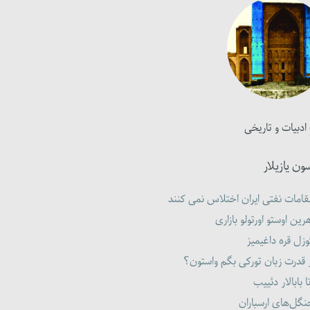
ادبیات و تاریخی
ون یازیلار
امات نفتی ایران اختلاس نمی کنند
رین اوستو اورتولو بازاری
زل قره داغیمیز
 قدرت زبان تورکی بگم واستون؟
ا بابالار دئییب
گل‌های ارسباران