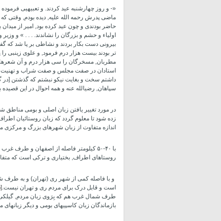
«- و روز چهارشنبه عید کردند. و تعبیه­یی فرموده
ماضی پدرش رحمه الله علیه, دیده بودم, وقتی که
حاضر بودندی و چون عید کرده بود, امیر از میدان ب
اولیاء و حشم و بزرگان را نشاندند. . . . » و وز
بیرونی دست بکار بردند و نشاطی بر پا شد که گفت
­تر بودند بیست هزار درم فرمود, و علوی زینبی را پن
مطربان, مسخرگان را سی هزار درم و آن شعرها که
استادان در صفت مجلس و صفت شراب و تهنیت عید 
داشتم سخت و بغایت نیکو نبشتم که گذشتن [در 
سپاهان, رضی­الله عنه و همه احوال در این قصیده ب
در مورد تغییر یافتن زبان اصلی و بومی مناطق
زده شود تا معلوم گردد که زبان روستائیان اطراف
اندازه متفاوت از زبان شهرهای بزرگ و مرکزی می­
با ۴۰-۵۰ کیلومتر فاصله از اصفهان و طرف 
روستاهای اطراف, بختیاری و ترکی است که متف
و با فاصله کمی از شهر ری (تهران) و به طرف ش
است و قابل درک برای مردم ری و تهران نیست.
]
طرف شمال غرب هم که بِرَوی زبان مردم, گیلکی و
بازماندگان زبان کاسپی­های بومی و دیگر زبانهای