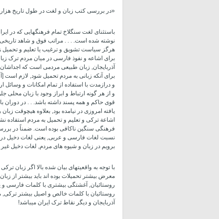
«در بررسی کتب زبان و لغت در طول تاریخ هزارس
باستثنای لغت سنگلاخ تمام فرهنگهایی که در ایر
نوشته شده است. . . . مراتب فوق و شاهد تاریخی 
هرگز سیاست تشویق و ترغیب یا تعلیم و تحمیل زبان
برای اشاعه و نفوذ فارسی در میان مردم ترک زبان
آذربایجان, زبان طبیعی مردمی است که اجداشان قر
برای آنکه زبانی به مردم تحمیل شود, لازم است 
و درازمدت با استفاده از تمام امکانات و وسائل ار
و از هر گونه ارتباط و ابراز وجود با زبان محلی جلوگ
قوی حاکم و همه­ پسند داشته باشد. . . در دوران 
یافته امروزی در نیامده بود, بعلاوه هیچوقت زبان 
اشاعة ترکی و تعلیم و تحمیل به مردم استفاده نشد
فرهنگی سنگین ناکافی بوده است. ضمناً در بررسی 
نسبت لغات فارسی و عربی, یعنی لغات دخیل در شه
برویم در زبان و شیوه­ های مردم, لغات دخیل غیر ت
با توجه به واقعیتهای بیان شده بالا اگر زبان ترک
معرض بیشتر تحمیلات بوده­ اند باید بیشتر از زبا
روستائیان, آغشتگی بیشتری با کلمات فارسی و یا
روستائیان با کلمات خالص و اصیل بیشتر ترکی, من
آذربایجان و دیگر نقاط ترک ایران می­باشد!