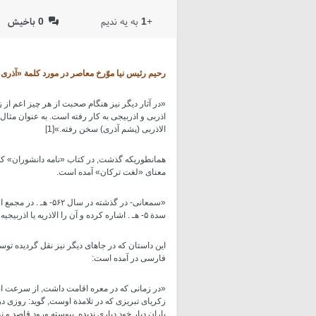
+
1
به یه ندیم
0
باخیش
رحیم رئیس ­نیا موّرخ معاصر در مورد کلمة «آذری»
«در آثار دیگر نیز هنگام صحبت از هر چیز اعم از ز
اذربی و اذربیجی به کار رفته است. به عنوان مث
الاذربی (پشم آذری) سخن رفته.»
[1]
همانطوریکه گذشت, در کتاب «نامه دانشوران» که د
معنای «لغت ترکان» آمده است.
«سمعانی- در گذشته در
سدة ۵- هـ . اشاره کرده و آن را الاذریه یا اذربیجیه نامیده است.
این داستان که در جاهای دیگر نیز نقل گردیده تو
فارسی در آمده است:
«در زمانی که در معره اقامت داشت, از سرعت انتق
زکریای تبریزی که در تلامذة اوست, گوید: روزی 
یاران دیار خود دیاری ندیده, پیوسته ورود قاصد و 