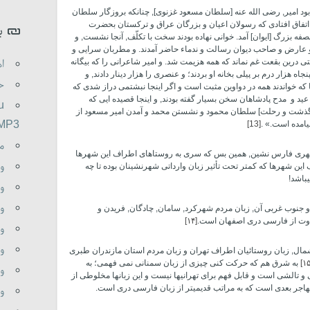
 بود امیر, رضی­ الله عنه [سلطان مسعود غزنوی], چنانکه بروزگار سلطان
 اتفاق افتادی که رسولان اعیان و بزرگان عراق و ترکستان بحضرت
ب
صفه بزرگ [ایوان] آمد. خوانی نهاده بودند سخت با تکلّف, آنجا نشست, و
یر و عارض و صاحب دیوان رسالت و ندماء حاضر آمدند. و مطربان سرایی و
اه
ی درین بقعت غم نماند که همه هزیمت شد. و امیر شاعرانی را که بیگانه
جاه هزار درم بر پیلی بخانه او بردند؛ و عنصری را هزار دینار دادند, و
حم
 خواندند همه در دواوین مثبت است و اگر اینجا نبشتمی دراز شدی که
و مدح پادشاهان سخن بسیار گفته بودند, و اینجا قصیده­ ایی که
u
گذشت و رحلت] سلطان محمود و نشستن محمد و آمدن امیر مسعود از
.MP3
یامده است.» .
[13]
م
 شهری فارس نشین, همین بس که سری به روستاهای اطراف این شهرها
و
 این شهرها که کمتر تحت تأثیر زبان وارداتی شهرنشینان بوده تا چه
باشد!
وظ
و
غرب و جنوب غربی آن, زبان مردم شهرکرد, سامان, چادگان, فریدن و
اوت از فارسی دری اصفهان است.
[۱۴]
و
وظ
مال, زبان روستائیان اطراف تهران و زبان مردم استان مازندران طبری
[۱۵
به شرق هم که حرکت کنی چیزی از زبان سمنانی نمی­ فهمی؛ به
وظ
 تالشی است و قابل فهم برای تهرانیها نیست و این زبانها مخلوطی از
 مهاجر بعدی است که به مراتب قدیمی­تر از زبان فارسی دری است.
وظ