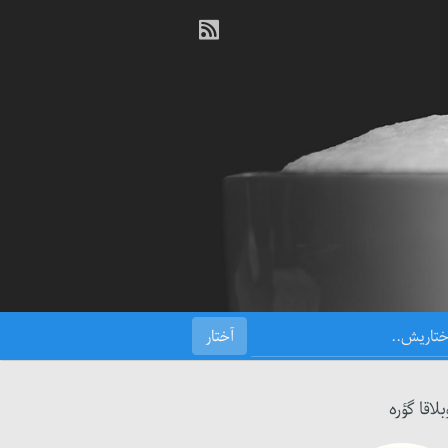
بلاقا گؤره