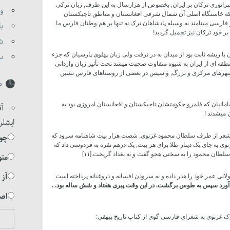
ت امپراتوری ترکان بر ایران, بخصوص از هزارسال به این طرف, زبان ترکی
وا
ی که خاستگاه اصلی آن شمال شرقی افغانستان و مناطق تاجیکستان
 فارسی می­نامند به وسیله پادشاهان ترک نه تنها بر هم وطنان فارس ما
با
بر خود ترکان نیز تحمیل گردید!
شی
با ریشه ثابت بود از میدان به در نرفت ولی زبان پهلوی پارسیان که جزء
ست
منطقه­ ای از ایران به شیوه متفاوت صحبت می­شد تحت تأثیر زبان وارداتی
 شهرهای مرکزی و بزرگ, و سپس در بعضی از روستاهای فارس­ نشین
س
سامانیان که قلمرو حکومتشان تاجیکستان و افغانستان امروزی بود به
آق
 می­شدند !
ایشلر
ت شعر از طرف سلطان محمود غزنوی, شصت هزار بیت شاهنامه سرود که
چوخ
 به جای یک دینار طلا برای هر بیت, یک درهم نقره به فردوسی داد که
لطان محمود را به سختی هجو گفت و به بغداد گریخت.
[۱۱]
متو
آز 
انی عمر خود را هدر داده و به سرودن افسانه و دروغنانه پرداخته است
 آورد سپس به طوس برگشت. در این وقت پیری هفتاد و شش ساله بود. .
اصل
ترک غزنوی به شعرای فارسی گوی از کتاب تاریخ بیهقی: