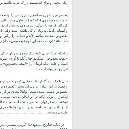
زبان محلی و برای اندیشمند بزرگ عرب ناآشنا بو
به نظر می­آید مورخ معاصر رحیم رئیس­ نیا توجه کم
قرن یازدهم هجری (۱۰۵۰ هـ) در
کودکان گرفته تا زندگی روزمره مردم بیان کرده اس
و آشنایی کامل به زبان ترکی داشته است وقتی از زب
بخصوص صحبت می­کنند.
[۶]
» و جملاتی را از این ل
نشاندهندة آن است که این لهجة بخصوص همان زبا
با اینکه اولیاء چلبی خود ترک بوده و به زبان تر
«لهجة بخصوص» می­گوید, حال آنکه با آوردن نمونه­ 
است و علت اینکه اولیاء آنرا «لهجه مخصوص» می­ن
آذربایجانی بوده است.
حال با مقایسه گفتار اولیاء چلبی که در قرن یا
و قطعاً در این زمان زبان ترکی بسیار گسترده­ تر
نوشته شده فرق­های اساسی داشته است و احتمال آ
از اولیاء چلبی بوده است و پرسیدن ابوالعلا مع
طبیعی می­نماید.
……………………………………
در کتاب «تاریخ مسعودی» (نوشتة مسعود میرز