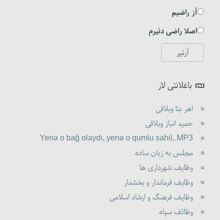
آز راضیم
اصلا راضی دئیرم
باغلانتی لار
اهر بتا وبلاقی
حمید انباز وبلاقی
Yenə o bağ olaydı, yenə o qumlu sahil,.MP3
مجلس به زبان ساده
وظایف شهرداری ها
وظایف فرماندار و بخشدار
وظایف فرهنگ و ارشاد اسلامی
وظائف سپاه