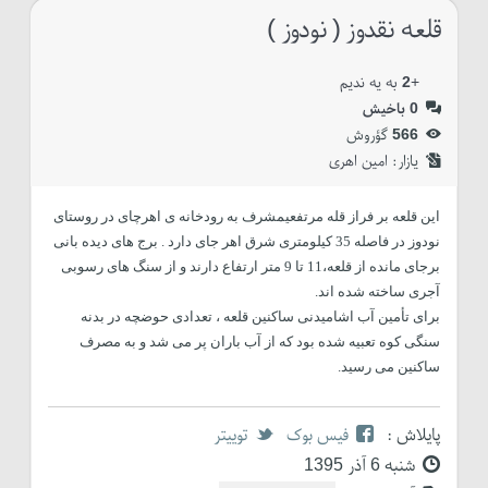
قلعه نقدوز ( نودوز )
+
2
به یه ندیم
0
باخیش
566
گؤروش
یازار:‌
امین اهری
این قلعه بر فراز قله مرتفعیمشرف به رودخانه ی اهرچای در روستای
نودوز در فاصله 35 کیلومتری شرق اهر جای دارد . برج های دیده بانی
برجای مانده از قلعه،11 تا 9 متر ارتفاع دارند و از سنگ های رسوبی
آجری ساخته شده اند.
برای تأمین آب اشامیدنی ساکنین قلعه ، تعدادی حوضچه در بدنه
سنگی کوه تعبیه شده بود که از آب باران پر می شد و به مصرف
ساکنین می رسید.
پایلاش :
فیس بوک
توییتر
شنبه 6 آذر 1395