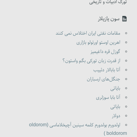
تورک ادبیات و تاریخی
سون یازیلار
مقامات نفتی ایران اختلاس نمی کنند
اهرین اوستو اورتولو بازاری
گوزل قره داغیمیز
از قدرت زبان تورکی بگم واستون؟
آتا بابالار دئییب
جنگل‌های ارسباران
بایاتی
آتا بابا سوزلری
بایاتی
دولار
اولدورم بولدورم کلمه سینین آچیخلاماسی (oldorom
boldorom )