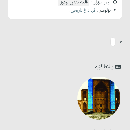
آچار سؤزلر :
قلعه نقدوز نودوز
بؤلوملر :
قره داغ تاریخی
,
وبلاقا گؤره